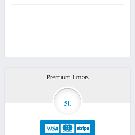
Premium 1 mois
5€