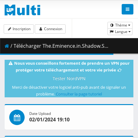
Thème
Inscription
Connexion
Langue
/ Télécharger The.Eminence.in.Shadow.S02E02.1080p.NF.WEB-DL.DDP2.0.H.264-VARYG.mkv.002 ( 463.47 MB )
Nous vous conseillons fortement de prendre un VPN pour
protéger votre téléchargement et votre vie privée
Tester NordVPN
Merci de désactiver votre logiciel anti-pub avant de signaler un
problème.
Consulter la page tutoriel
Date Upload
02/01/2024 19:10