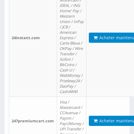
Mistercash /
iDEAL / ING
Home' Pay /
Western
Union / InPay
/ JCB /
American
Acheter mainten
24instant.com
Express /
Carte Bleue /
OKPay / Wire
Transfer /
Sofort /
BitCoins /
Cash U /
WebMoney /
Przelewy24 /
DaoPay /
Cash4WM
Visa /
Mastercard /
CCAvenue /
Paytm /
Acheter mainten
247premiumcart.com
PayUMoney /
UPi Transfer /