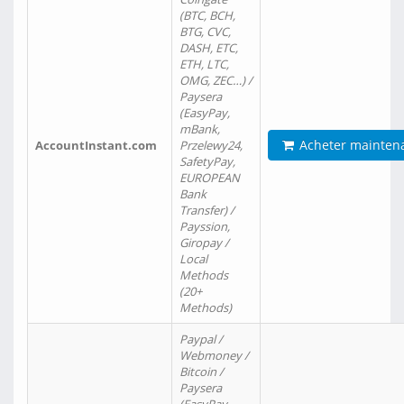
(BTC, BCH,
BTG, CVC,
DASH, ETC,
ETH, LTC,
OMG, ZEC…) /
Paysera
(EasyPay,
mBank,
Acheter mainten
AccountInstant.com
Przelewy24,
SafetyPay,
EUROPEAN
Bank
Transfer) /
Payssion,
Giropay /
Local
Methods
(20+
Methods)
Paypal /
Webmoney /
Bitcoin /
Paysera