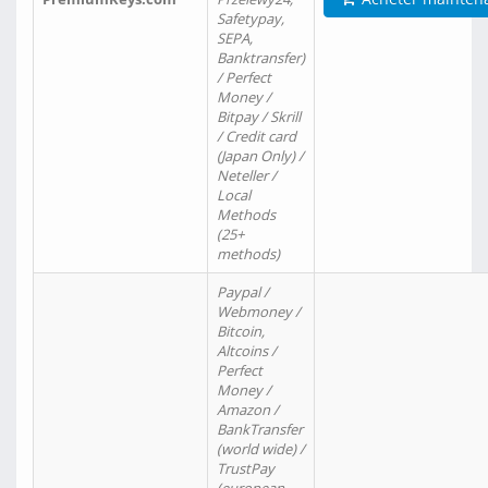
Safetypay,
SEPA,
Banktransfer)
/ Perfect
Money /
Bitpay / Skrill
/ Credit card
(Japan Only) /
Neteller /
Local
Methods
(25+
methods)
Paypal /
Webmoney /
Bitcoin,
Altcoins /
Perfect
Money /
Amazon /
BankTransfer
(world wide) /
TrustPay