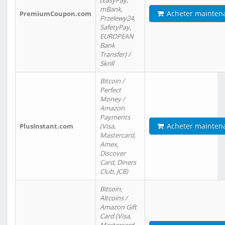
(EasyPay,
mBank,
Acheter mainten
PremiumCoupon.com
Przelewy24,
SafetyPay,
EUROPEAN
Bank
Transfer) /
Skrill
Bitcoin /
Perfect
Money /
Amazon
Payments
Acheter mainten
PlusInstant.com
(Visa,
Mastercard,
Amex,
Discover
Card, Diners
Club, JCB)
Bitcoin,
Altcoins /
Amazon Gift
Card (Visa,