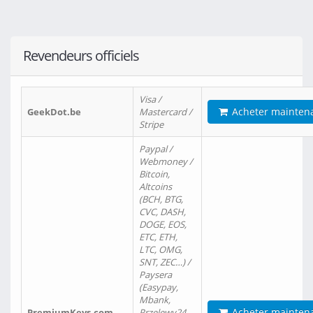
Revendeurs officiels
Visa /
Acheter mainten
GeekDot.be
Mastercard /
Stripe
Paypal /
Webmoney /
Bitcoin,
Altcoins
(BCH, BTG,
CVC, DASH,
DOGE, EOS,
ETC, ETH,
LTC, OMG,
SNT, ZEC…) /
Paysera
(Easypay,
Mbank,
Acheter mainten
PremiumKeys.com
Przelewy24,