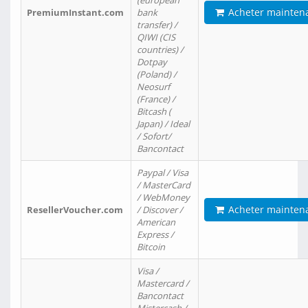
(european
Acheter mainten
PremiumInstant.com
bank
transfer) /
QIWI (CIS
countries) /
Dotpay
(Poland) /
Neosurf
(France) /
Bitcash (
Japan) / Ideal
/ Sofort/
Bancontact
Paypal / Visa
/ MasterCard
/ WebMoney
Acheter mainten
ResellerVoucher.com
/ Discover /
American
Express /
Bitcoin
Visa /
Mastercard /
Bancontact