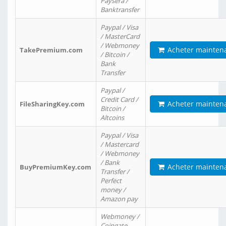
Paysera /
Banktransfer
Paypal / Visa
/ MasterCard
/ Webmoney
Acheter mainten
TakePremium.com
/ Bitcoin /
Bank
Transfer
Paypal /
Credit Card /
Acheter mainten
FileSharingKey.com
Bitcoin /
Altcoins
Paypal / Visa
/ Mastercard
/ Webmoney
/ Bank
Acheter mainten
BuyPremiumKey.com
Transfer /
Perfect
money /
Amazon pay
Webmoney /
Coingate