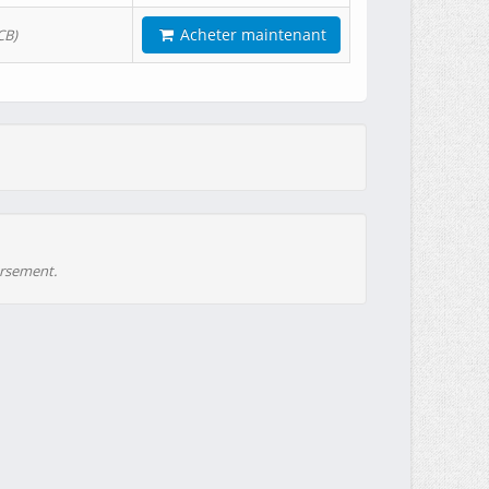
Acheter maintenant
CB)
ursement.