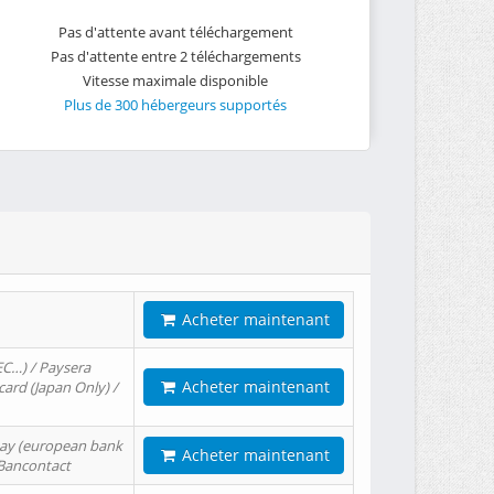
Pas d'attente avant téléchargement
Pas d'attente entre 2 téléchargements
Vitesse maximale disponible
Plus de 300 hébergeurs supportés
Acheter maintenant
EC…) / Paysera
Acheter maintenant
card (Japan Only) /
tPay (european bank
Acheter maintenant
/ Bancontact