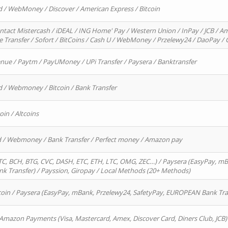
d / WebMoney / Discover / American Express / Bitcoin
ntact Mistercash / iDEAL / ING Home' Pay / Western Union / InPay / JCB / Am
re Transfer / Sofort / BitCoins / Cash U / WebMoney / Przelewy24 / DaoPay 
enue / Paytm / PayUMoney / UPi Transfer / Paysera / Banktransfer
d / Webmoney / Bitcoin / Bank Transfer
oin / Altcoins
rd / Webmoney / Bank Transfer / Perfect money / Amazon pay
, BCH, BTG, CVC, DASH, ETC, ETH, LTC, OMG, ZEC…) / Paysera (EasyPay, mB
 Transfer) / Payssion, Giropay / Local Methods (20+ Methods)
oin / Paysera (EasyPay, mBank, Przelewy24, SafetyPay, EUROPEAN Bank Transf
 Amazon Payments (Visa, Mastercard, Amex, Discover Card, Diners Club, JCB)