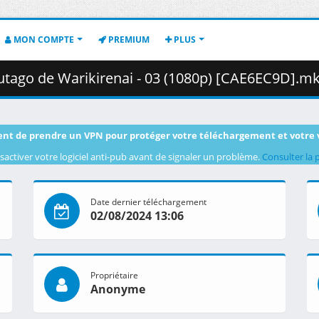
MON COMPTE
PREMIUM
PLUS
o de Warikirenai - 03 (1080p) [CAE6EC9D].mkv.001 ( 4
nt de prendre un VPN pour protéger votre téléchargement et votre 
sactiver votre logiciel anti-pub avant de signaler un problème.
Consulter la 
Date dernier téléchargement
02/08/2024 13:06
Propriétaire
Anonyme