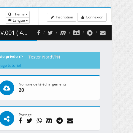
Thème
Inscription
Connexion
Langue
60.61 MB )
vie privée
Tester NordVPN
page tutoriel
Nombre de téléchargements
20
Partage