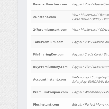
ResellerVoucher.com
Paypal / Visa / MasterCar
Visa / Mastercard / Banco
24instant.com
Carte Bleue / OKPay / Wi
247premiumcart.com
Visa / Mastercard / CCAv
TakePremium.com
Paypal / Visa / MasterCar
FileSharingKey.com
Paypal / Credit Card / Bitc
BuyPremiumKey.com
Paypal / Visa / Masterca
Webmoney / Coingate (BTC
AccountInstant.com
SafetyPay, EUROPEAN Bank
PremiumCoupon.com
Paypal / Webmoney / Bitc
PlusInstant.com
Bitcoin / Perfect Money /