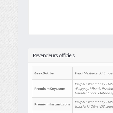
Revendeurs officiels
GeekDot.be
Visa / Mastercard / Stripe
Paypal / Webmoney / Bitc
PremiumKeys.com
(Easypay, Mbank, Przelewy2
Neteller / Local Methods
Paypal / Webmoney / Bitc
PremiumInstant.com
transfer) / QIWI (CIS coun