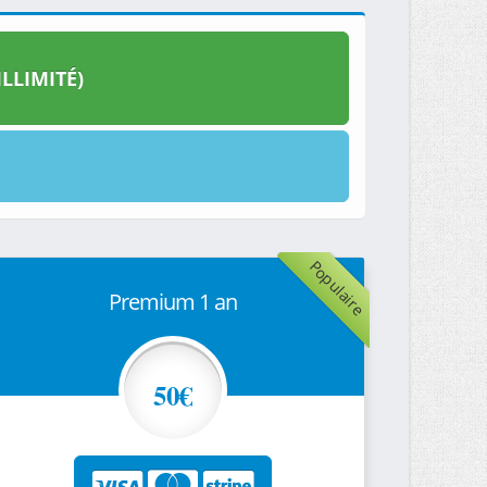
LLIMITÉ)
Populaire
Premium 1 an
50€