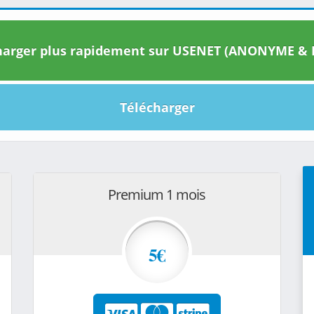
arger plus rapidement sur USENET (ANONYME & I
Télécharger
Premium 1 mois
5€