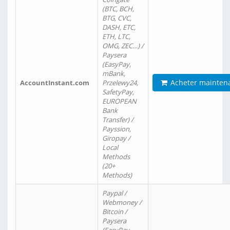
(BTC, BCH,
BTG, CVC,
DASH, ETC,
ETH, LTC,
OMG, ZEC…) /
Paysera
(EasyPay,
mBank,
Acheter mainten
AccountInstant.com
Przelewy24,
SafetyPay,
EUROPEAN
Bank
Transfer) /
Payssion,
Giropay /
Local
Methods
(20+
Methods)
Paypal /
Webmoney /
Bitcoin /
Paysera