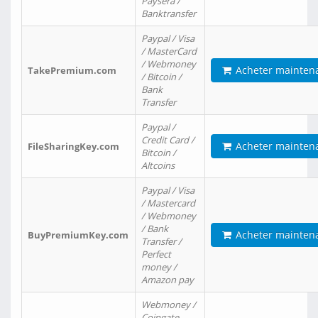
Paysera /
Banktransfer
Paypal / Visa
/ MasterCard
/ Webmoney
Acheter mainten
TakePremium.com
/ Bitcoin /
Bank
Transfer
Paypal /
Credit Card /
Acheter mainten
FileSharingKey.com
Bitcoin /
Altcoins
Paypal / Visa
/ Mastercard
/ Webmoney
/ Bank
Acheter mainten
BuyPremiumKey.com
Transfer /
Perfect
money /
Amazon pay
Webmoney /
Coingate