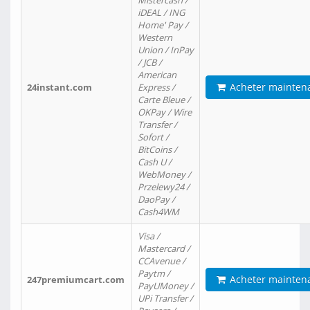
Mistercash /
iDEAL / ING
Home' Pay /
Western
Union / InPay
/ JCB /
American
Acheter mainten
24instant.com
Express /
Carte Bleue /
OKPay / Wire
Transfer /
Sofort /
BitCoins /
Cash U /
WebMoney /
Przelewy24 /
DaoPay /
Cash4WM
Visa /
Mastercard /
CCAvenue /
Paytm /
Acheter mainten
247premiumcart.com
PayUMoney /
UPi Transfer /