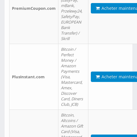
(EasyPay,
mBank,
Acheter mainten
PremiumCoupon.com
Przelewy24,
SafetyPay,
EUROPEAN
Bank
Transfer) /
Skrill
Bitcoin /
Perfect
Money /
Amazon
Payments
Acheter mainten
PlusInstant.com
(Visa,
Mastercard,
Amex,
Discover
Card, Diners
Club, JCB)
Bitcoin,
Altcoins /
Amazon Gift
Card (Visa,