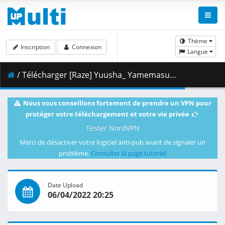
Thème
Inscription
Connexion
Langue
/ Télécharger [Raze] Yuusha_ Yamemasu - 01 x265 10bit 1080p 144fps.mkv.002 ( 415.69 MB )
Nous vous conseillons fortement de prendre un VPN pour
protéger votre téléchargement et votre vie privée
Tester NordVPN
Merci de désactiver votre logiciel anti-pub avant de signaler un
problème.
Consulter la page tutoriel
Date Upload
06/04/2022 20:25