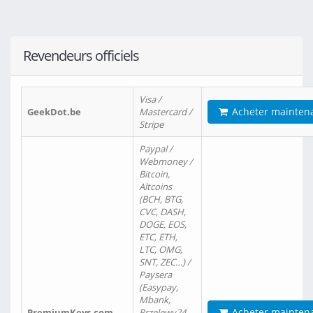
Revendeurs officiels
Visa /
Acheter mainten
GeekDot.be
Mastercard /
Stripe
Paypal /
Webmoney /
Bitcoin,
Altcoins
(BCH, BTG,
CVC, DASH,
DOGE, EOS,
ETC, ETH,
LTC, OMG,
SNT, ZEC…) /
Paysera
(Easypay,
Mbank,
Acheter mainten
PremiumKeys.com
Przelewy24,