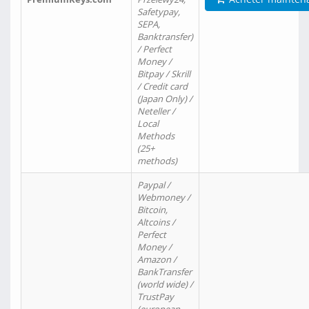
Safetypay,
SEPA,
Banktransfer)
/ Perfect
Money /
Bitpay / Skrill
/ Credit card
(Japan Only) /
Neteller /
Local
Methods
(25+
methods)
Paypal /
Webmoney /
Bitcoin,
Altcoins /
Perfect
Money /
Amazon /
BankTransfer
(world wide) /
TrustPay