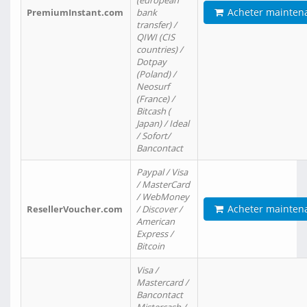
(european
Acheter mainten
PremiumInstant.com
bank
transfer) /
QIWI (CIS
countries) /
Dotpay
(Poland) /
Neosurf
(France) /
Bitcash (
Japan) / Ideal
/ Sofort/
Bancontact
Paypal / Visa
/ MasterCard
/ WebMoney
Acheter mainten
ResellerVoucher.com
/ Discover /
American
Express /
Bitcoin
Visa /
Mastercard /
Bancontact