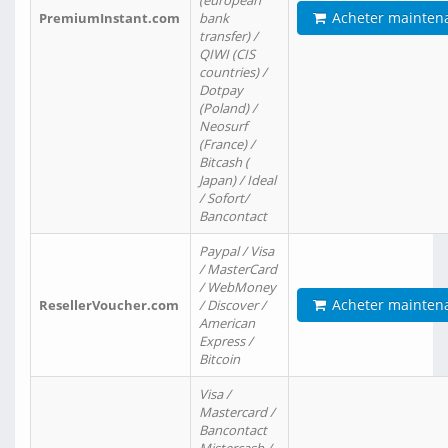
(european
Acheter mainten
PremiumInstant.com
bank
transfer) /
QIWI (CIS
countries) /
Dotpay
(Poland) /
Neosurf
(France) /
Bitcash (
Japan) / Ideal
/ Sofort/
Bancontact
Paypal / Visa
/ MasterCard
/ WebMoney
Acheter mainten
ResellerVoucher.com
/ Discover /
American
Express /
Bitcoin
Visa /
Mastercard /
Bancontact