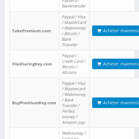
Paysera /
Banktransfer
Paypal / Visa
/ MasterCard
/ Webmoney
Acheter mainten
TakePremium.com
/ Bitcoin /
Bank
Transfer
Paypal /
Credit Card /
Acheter mainten
FileSharingKey.com
Bitcoin /
Altcoins
Paypal / Visa
/ Mastercard
/ Webmoney
/ Bank
Acheter mainten
BuyPremiumKey.com
Transfer /
Perfect
money /
Amazon pay
Webmoney /
Coingate