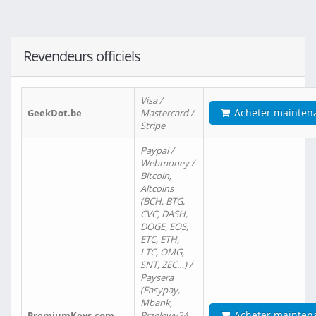
Revendeurs officiels
Visa /
Acheter mainten
GeekDot.be
Mastercard /
Stripe
Paypal /
Webmoney /
Bitcoin,
Altcoins
(BCH, BTG,
CVC, DASH,
DOGE, EOS,
ETC, ETH,
LTC, OMG,
SNT, ZEC…) /
Paysera
(Easypay,
Mbank,
Acheter mainten
PremiumKeys.com
Przelewy24,