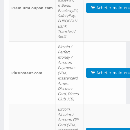
(EasyPay,
mBank,
Acheter mainten
PremiumCoupon.com
Przelewy24,
SafetyPay,
EUROPEAN
Bank
Transfer) /
Skrill
Bitcoin /
Perfect
Money /
Amazon
Payments
Acheter mainten
PlusInstant.com
(Visa,
Mastercard,
Amex,
Discover
Card, Diners
Club, JCB)
Bitcoin,
Altcoins /
Amazon Gift
Card (Visa,