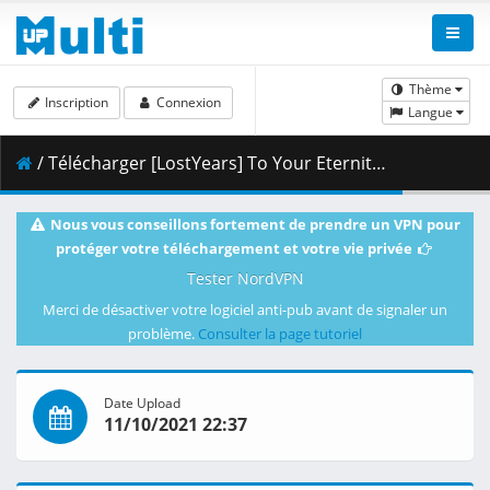
Thème
Inscription
Connexion
Langue
/ Télécharger [LostYears] To Your Eternity - 19 (WEB 1080p x264 10-bit AAC) [9272BC4D].mkv.001 ( 346.16 MB )
Nous vous conseillons fortement de prendre un VPN pour
protéger votre téléchargement et votre vie privée
Tester NordVPN
Merci de désactiver votre logiciel anti-pub avant de signaler un
problème.
Consulter la page tutoriel
Date Upload
11/10/2021 22:37