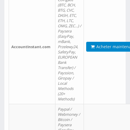
(BTC, BCH,
BTG, CVC,
DASH, ETC,
ETH, LTC,
OMG, ZEC…) /
Paysera
(EasyPay,
mBank,
Acheter mainten
AccountInstant.com
Przelewy24,
SafetyPay,
EUROPEAN
Bank
Transfer) /
Payssion,
Giropay /
Local
Methods
(20+
Methods)
Paypal /
Webmoney /
Bitcoin /
Paysera