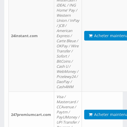
Mistercash /
iDEAL / ING
Home' Pay /
Western
Union / InPay
/ JCB /
American
Acheter mainten
24instant.com
Express /
Carte Bleue /
OKPay / Wire
Transfer /
Sofort /
BitCoins /
Cash U /
WebMoney /
Przelewy24 /
DaoPay /
Cash4WM
Visa /
Mastercard /
CCAvenue /
Paytm /
Acheter mainten
247premiumcart.com
PayUMoney /
UPi Transfer /