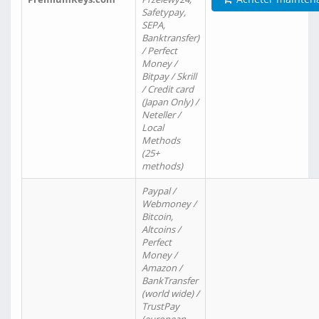
Safetypay,
SEPA,
Banktransfer)
/ Perfect
Money /
Bitpay / Skrill
/ Credit card
(Japan Only) /
Neteller /
Local
Methods
(25+
methods)
Paypal /
Webmoney /
Bitcoin,
Altcoins /
Perfect
Money /
Amazon /
BankTransfer
(world wide) /
TrustPay