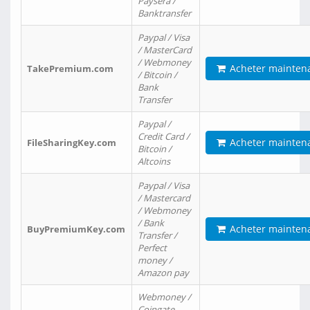
Paysera /
Banktransfer
Paypal / Visa
/ MasterCard
/ Webmoney
Acheter mainten
TakePremium.com
/ Bitcoin /
Bank
Transfer
Paypal /
Credit Card /
Acheter mainten
FileSharingKey.com
Bitcoin /
Altcoins
Paypal / Visa
/ Mastercard
/ Webmoney
/ Bank
Acheter mainten
BuyPremiumKey.com
Transfer /
Perfect
money /
Amazon pay
Webmoney /
Coingate