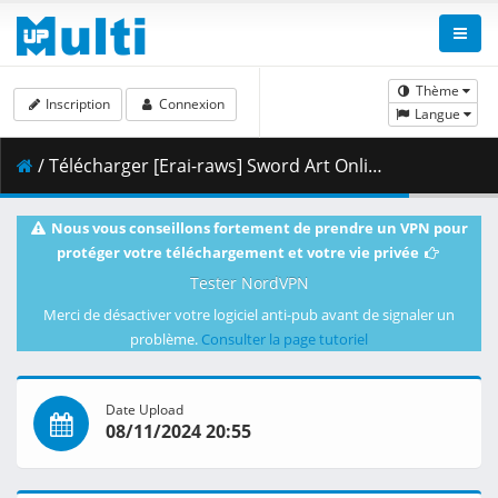
Thème
Inscription
Connexion
Langue
/ Télécharger [Erai-raws] Sword Art Online Alternative - Gun Gale Online II - 06 [720p][Multiple Subtitle][F09BEEBA].mkv.002 ( 354.99 MB )
Nous vous conseillons fortement de prendre un VPN pour
protéger votre téléchargement et votre vie privée
Tester NordVPN
Merci de désactiver votre logiciel anti-pub avant de signaler un
problème.
Consulter la page tutoriel
Date Upload
08/11/2024 20:55