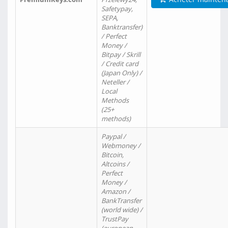
Safetypay,
SEPA,
Banktransfer)
/ Perfect
Money /
Bitpay / Skrill
/ Credit card
(Japan Only) /
Neteller /
Local
Methods
(25+
methods)
Paypal /
Webmoney /
Bitcoin,
Altcoins /
Perfect
Money /
Amazon /
BankTransfer
(world wide) /
TrustPay