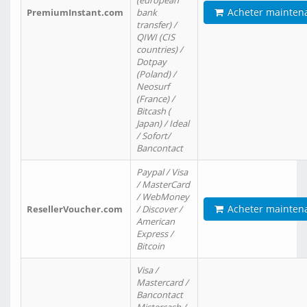
(european
Acheter mainten
PremiumInstant.com
bank
transfer) /
QIWI (CIS
countries) /
Dotpay
(Poland) /
Neosurf
(France) /
Bitcash (
Japan) / Ideal
/ Sofort/
Bancontact
Paypal / Visa
/ MasterCard
/ WebMoney
Acheter mainten
ResellerVoucher.com
/ Discover /
American
Express /
Bitcoin
Visa /
Mastercard /
Bancontact