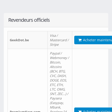
Revendeurs officiels
Visa /
Acheter mainten
GeekDot.be
Mastercard /
Stripe
Paypal /
Webmoney /
Bitcoin,
Altcoins
(BCH, BTG,
CVC, DASH,
DOGE, EOS,
ETC, ETH,
LTC, OMG,
SNT, ZEC…) /
Paysera
(Easypay,
Mbank,
Acheter mainten
PremiumKeys.com
Przelewy24,