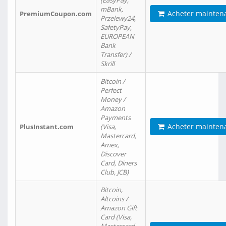
(EasyPay,
mBank,
Acheter mainten
PremiumCoupon.com
Przelewy24,
SafetyPay,
EUROPEAN
Bank
Transfer) /
Skrill
Bitcoin /
Perfect
Money /
Amazon
Payments
Acheter mainten
PlusInstant.com
(Visa,
Mastercard,
Amex,
Discover
Card, Diners
Club, JCB)
Bitcoin,
Altcoins /
Amazon Gift
Card (Visa,