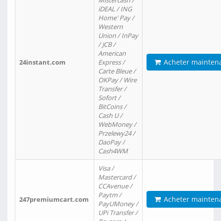
Mistercash /
iDEAL / ING
Home' Pay /
Western
Union / InPay
/ JCB /
American
Acheter mainten
24instant.com
Express /
Carte Bleue /
OKPay / Wire
Transfer /
Sofort /
BitCoins /
Cash U /
WebMoney /
Przelewy24 /
DaoPay /
Cash4WM
Visa /
Mastercard /
CCAvenue /
Paytm /
Acheter mainten
247premiumcart.com
PayUMoney /
UPi Transfer /