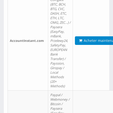
(BTC, BCH,
BTG, CVC,
DASH, ETC,
ETH, LTC,
OMG, ZEC…) /
Paysera
(EasyPay,
mBank,
Acheter mainten
AccountInstant.com
Przelewy24,
SafetyPay,
EUROPEAN
Bank
Transfer) /
Payssion,
Giropay /
Local
Methods
(20+
Methods)
Paypal /
Webmoney /
Bitcoin /
Paysera