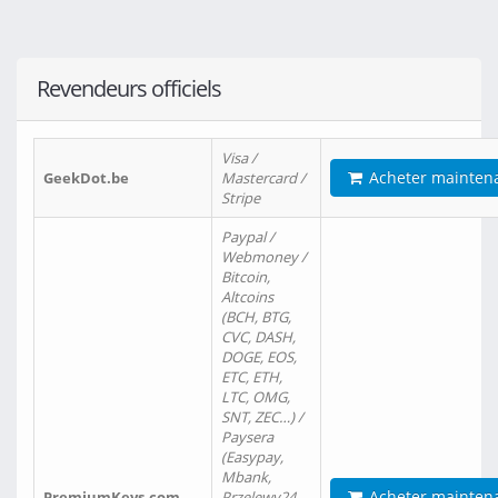
Revendeurs officiels
Visa /
Acheter mainten
GeekDot.be
Mastercard /
Stripe
Paypal /
Webmoney /
Bitcoin,
Altcoins
(BCH, BTG,
CVC, DASH,
DOGE, EOS,
ETC, ETH,
LTC, OMG,
SNT, ZEC…) /
Paysera
(Easypay,
Mbank,
Acheter mainten
PremiumKeys.com
Przelewy24,