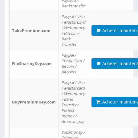
Paysera /
Banktransfer
Paypal / Visa
/ MasterCard
/ Webmoney
Acheter mainten
TakePremium.com
/ Bitcoin /
Bank
Transfer
Paypal /
Credit Card /
Acheter mainten
FileSharingKey.com
Bitcoin /
Altcoins
Paypal / Visa
/ Mastercard
/ Webmoney
/ Bank
Acheter mainten
BuyPremiumKey.com
Transfer /
Perfect
money /
Amazon pay
Webmoney /
Coingate