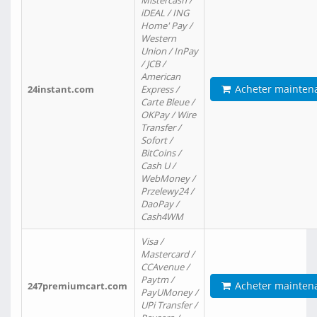
Mistercash /
iDEAL / ING
Home' Pay /
Western
Union / InPay
/ JCB /
American
Acheter mainten
24instant.com
Express /
Carte Bleue /
OKPay / Wire
Transfer /
Sofort /
BitCoins /
Cash U /
WebMoney /
Przelewy24 /
DaoPay /
Cash4WM
Visa /
Mastercard /
CCAvenue /
Paytm /
Acheter mainten
247premiumcart.com
PayUMoney /
UPi Transfer /