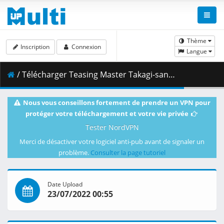
Thème
Inscription
Connexion
Langue
/ Télécharger Teasing Master Takagi-san - S03E04 [BD 1080p AVC AAC-FLAC] [Dual-Audio].mkv.003 ( 413.26 MB )
Nous vous conseillons fortement de prendre un VPN pour
protéger votre téléchargement et votre vie privée
Tester NordVPN
Merci de désactiver votre logiciel anti-pub avant de signaler un
problème.
Consulter la page tutoriel
Date Upload
23/07/2022 00:55