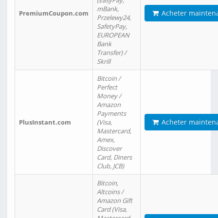
(EasyPay,
mBank,
Acheter mainten
PremiumCoupon.com
Przelewy24,
SafetyPay,
EUROPEAN
Bank
Transfer) /
Skrill
Bitcoin /
Perfect
Money /
Amazon
Payments
Acheter mainten
PlusInstant.com
(Visa,
Mastercard,
Amex,
Discover
Card, Diners
Club, JCB)
Bitcoin,
Altcoins /
Amazon Gift
Card (Visa,