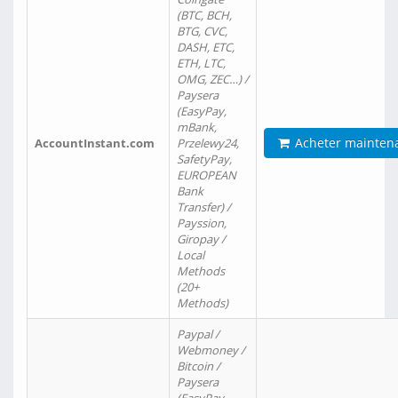
(BTC, BCH,
BTG, CVC,
DASH, ETC,
ETH, LTC,
OMG, ZEC…) /
Paysera
(EasyPay,
mBank,
Acheter mainten
AccountInstant.com
Przelewy24,
SafetyPay,
EUROPEAN
Bank
Transfer) /
Payssion,
Giropay /
Local
Methods
(20+
Methods)
Paypal /
Webmoney /
Bitcoin /
Paysera