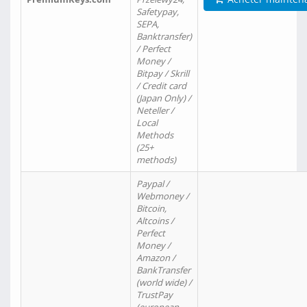
Safetypay,
SEPA,
Banktransfer)
/ Perfect
Money /
Bitpay / Skrill
/ Credit card
(Japan Only) /
Neteller /
Local
Methods
(25+
methods)
Paypal /
Webmoney /
Bitcoin,
Altcoins /
Perfect
Money /
Amazon /
BankTransfer
(world wide) /
TrustPay