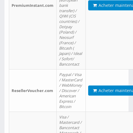
(european
Acheter mainten
PremiumInstant.com
bank
transfer) /
QIWI (CIS
countries) /
Dotpay
(Poland) /
Neosurf
(France) /
Bitcash (
Japan) / Ideal
/ Sofort/
Bancontact
Paypal / Visa
/ MasterCard
/ WebMoney
Acheter mainten
ResellerVoucher.com
/ Discover /
American
Express /
Bitcoin
Visa /
Mastercard /
Bancontact