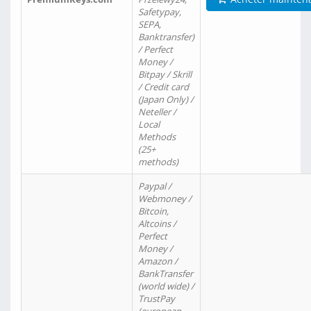
Safetypay,
SEPA,
Banktransfer)
/ Perfect
Money /
Bitpay / Skrill
/ Credit card
(Japan Only) /
Neteller /
Local
Methods
(25+
methods)
Paypal /
Webmoney /
Bitcoin,
Altcoins /
Perfect
Money /
Amazon /
BankTransfer
(world wide) /
TrustPay