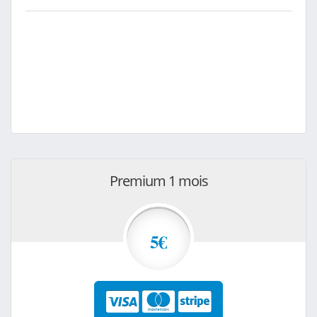
Premium 1 mois
5€