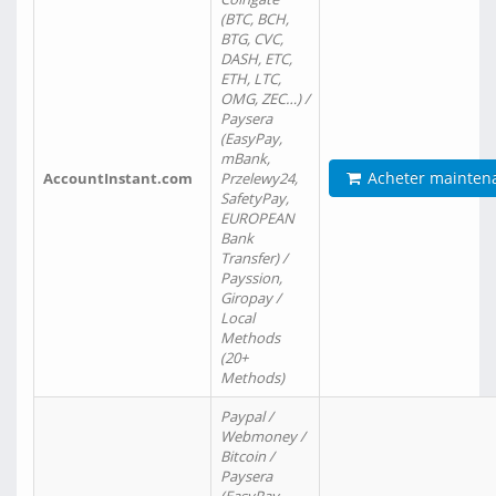
(BTC, BCH,
BTG, CVC,
DASH, ETC,
ETH, LTC,
OMG, ZEC…) /
Paysera
(EasyPay,
mBank,
Acheter mainten
AccountInstant.com
Przelewy24,
SafetyPay,
EUROPEAN
Bank
Transfer) /
Payssion,
Giropay /
Local
Methods
(20+
Methods)
Paypal /
Webmoney /
Bitcoin /
Paysera