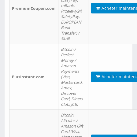
(EasyPay,
mBank,
Acheter mainten
PremiumCoupon.com
Przelewy24,
SafetyPay,
EUROPEAN
Bank
Transfer) /
Skrill
Bitcoin /
Perfect
Money /
Amazon
Payments
Acheter mainten
PlusInstant.com
(Visa,
Mastercard,
Amex,
Discover
Card, Diners
Club, JCB)
Bitcoin,
Altcoins /
Amazon Gift
Card (Visa,