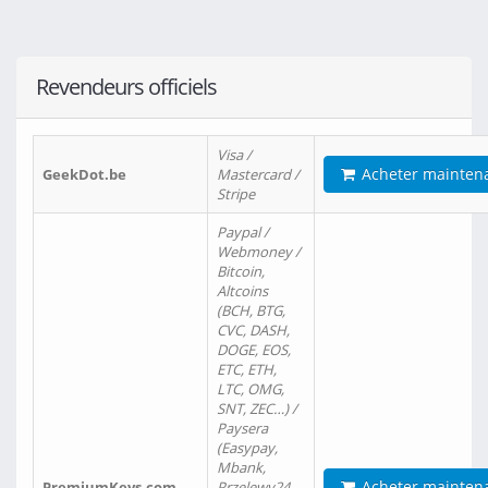
Revendeurs officiels
Visa /
Acheter mainten
GeekDot.be
Mastercard /
Stripe
Paypal /
Webmoney /
Bitcoin,
Altcoins
(BCH, BTG,
CVC, DASH,
DOGE, EOS,
ETC, ETH,
LTC, OMG,
SNT, ZEC…) /
Paysera
(Easypay,
Mbank,
Acheter mainten
PremiumKeys.com
Przelewy24,