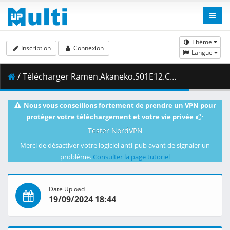
Thème
Inscription
Connexion
Langue
/ Télécharger Ramen.Akaneko.S01E12.Choose.the.Team-As.Always.Thanks.for.Coming-Congratulations.1080p.CR.WEB-DL.AAC2.0.H.264-VARYG.mkv.003 ( 457.39 MB )
Nous vous conseillons fortement de prendre un VPN pour
protéger votre téléchargement et votre vie privée
Tester NordVPN
Merci de désactiver votre logiciel anti-pub avant de signaler un
problème.
Consulter la page tutoriel
Date Upload
19/09/2024 18:44