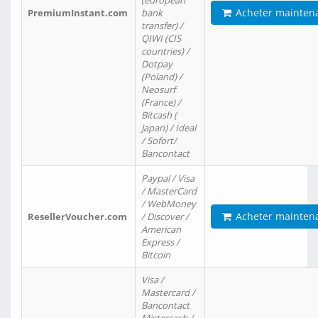
(european
Acheter mainten
PremiumInstant.com
bank
transfer) /
QIWI (CIS
countries) /
Dotpay
(Poland) /
Neosurf
(France) /
Bitcash (
Japan) / Ideal
/ Sofort/
Bancontact
Paypal / Visa
/ MasterCard
/ WebMoney
Acheter mainten
ResellerVoucher.com
/ Discover /
American
Express /
Bitcoin
Visa /
Mastercard /
Bancontact