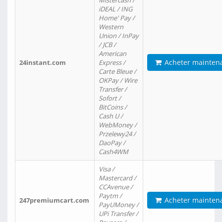
Mistercash /
iDEAL / ING
Home' Pay /
Western
Union / InPay
/ JCB /
American
Acheter mainten
24instant.com
Express /
Carte Bleue /
OKPay / Wire
Transfer /
Sofort /
BitCoins /
Cash U /
WebMoney /
Przelewy24 /
DaoPay /
Cash4WM
Visa /
Mastercard /
CCAvenue /
Paytm /
Acheter mainten
247premiumcart.com
PayUMoney /
UPi Transfer /