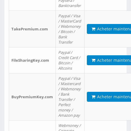
Paysera /
Banktransfer
Paypal / Visa
/ MasterCard
/ Webmoney
Acheter mainten
TakePremium.com
/ Bitcoin /
Bank
Transfer
Paypal /
Credit Card /
Acheter mainten
FileSharingKey.com
Bitcoin /
Altcoins
Paypal / Visa
/ Mastercard
/ Webmoney
/ Bank
Acheter mainten
BuyPremiumKey.com
Transfer /
Perfect
money /
Amazon pay
Webmoney /
Coingate