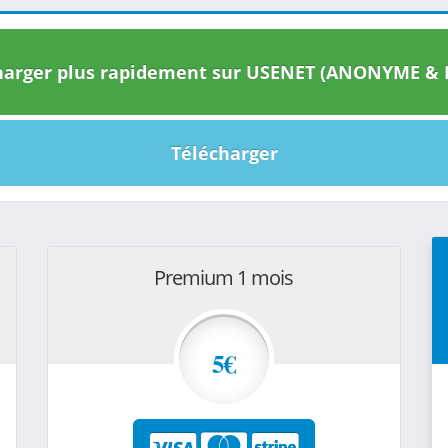
arger plus rapidement sur USENET (ANONYME & I
Télécharger
Premium 1 mois
5€