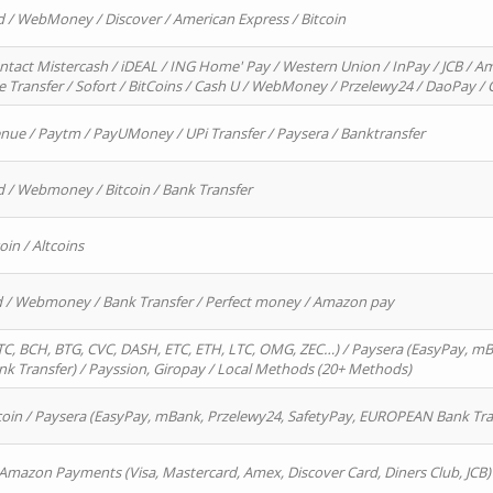
d / WebMoney / Discover / American Express / Bitcoin
ntact Mistercash / iDEAL / ING Home' Pay / Western Union / InPay / JCB / Am
re Transfer / Sofort / BitCoins / Cash U / WebMoney / Przelewy24 / DaoPay 
enue / Paytm / PayUMoney / UPi Transfer / Paysera / Banktransfer
d / Webmoney / Bitcoin / Bank Transfer
oin / Altcoins
rd / Webmoney / Bank Transfer / Perfect money / Amazon pay
, BCH, BTG, CVC, DASH, ETC, ETH, LTC, OMG, ZEC…) / Paysera (EasyPay, mB
 Transfer) / Payssion, Giropay / Local Methods (20+ Methods)
oin / Paysera (EasyPay, mBank, Przelewy24, SafetyPay, EUROPEAN Bank Transf
 Amazon Payments (Visa, Mastercard, Amex, Discover Card, Diners Club, JCB)