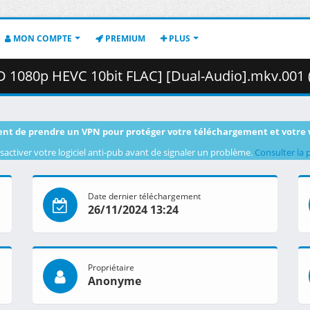
MON COMPTE
PREMIUM
PLUS
 1080p HEVC 10bit FLAC] [Dual-Audio].mkv.001 ( 39
nt de prendre un VPN pour protéger votre téléchargement et votre 
sactiver votre logiciel anti-pub avant de signaler un problème.
Consulter la 
Date dernier téléchargement
26/11/2024 13:24
Propriétaire
Anonyme