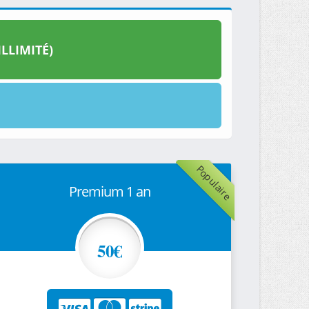
LLIMITÉ)
Populaire
Premium 1 an
50€