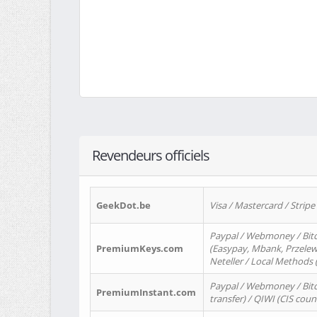
Revendeurs officiels
GeekDot.be
Visa / Mastercard / Stripe
Paypal / Webmoney / Bitc
PremiumKeys.com
(Easypay, Mbank, Przelewy2
Neteller / Local Methods
Paypal / Webmoney / Bitc
PremiumInstant.com
transfer) / QIWI (CIS coun