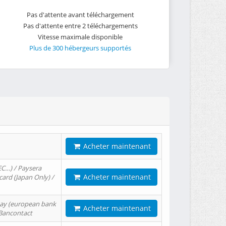
Pas d'attente avant téléchargement
Pas d'attente entre 2 téléchargements
Vitesse maximale disponible
Plus de 300 hébergeurs supportés
Acheter maintenant
EC…) / Paysera
Acheter maintenant
card (Japan Only) /
tPay (european bank
Acheter maintenant
/ Bancontact