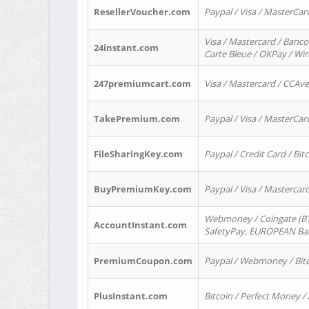
ResellerVoucher.com
Paypal / Visa / MasterCar
Visa / Mastercard / Banco
24instant.com
Carte Bleue / OKPay / Wi
247premiumcart.com
Visa / Mastercard / CCAv
TakePremium.com
Paypal / Visa / MasterCar
FileSharingKey.com
Paypal / Credit Card / Bitc
BuyPremiumKey.com
Paypal / Visa / Masterca
Webmoney / Coingate (BTC
AccountInstant.com
SafetyPay, EUROPEAN Bank
PremiumCoupon.com
Paypal / Webmoney / Bitc
PlusInstant.com
Bitcoin / Perfect Money /