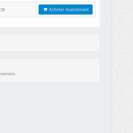
Acheter maintenant
CB)
ursement.