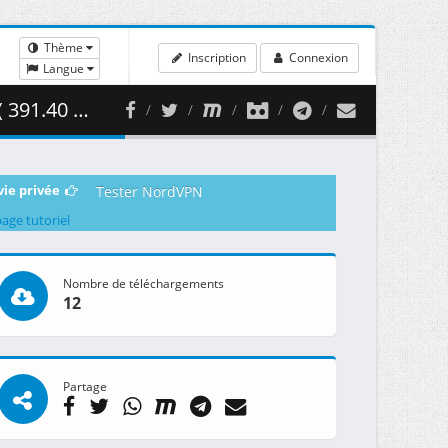
Thème
Inscription
Connexion
Langue
1.40 MB )
vie privée
Tester NordVPN
page tutoriel
Nombre de téléchargements
12
Partage