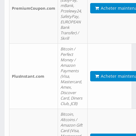
(EasyPay,
mBank,
Acheter mainten
PremiumCoupon.com
Przelewy24,
SafetyPay,
EUROPEAN
Bank
Transfer) /
Skrill
Bitcoin /
Perfect
Money /
Amazon
Payments
Acheter mainten
PlusInstant.com
(Visa,
Mastercard,
Amex,
Discover
Card, Diners
Club, JCB)
Bitcoin,
Altcoins /
Amazon Gift
Card (Visa,