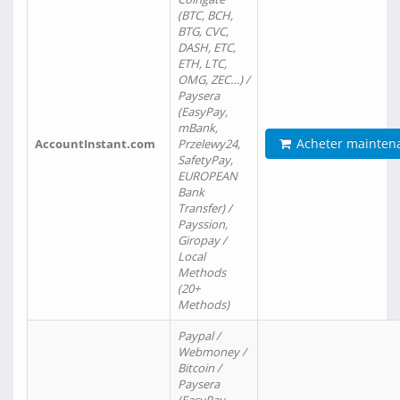
(BTC, BCH,
BTG, CVC,
DASH, ETC,
ETH, LTC,
OMG, ZEC…) /
Paysera
(EasyPay,
mBank,
Acheter mainten
AccountInstant.com
Przelewy24,
SafetyPay,
EUROPEAN
Bank
Transfer) /
Payssion,
Giropay /
Local
Methods
(20+
Methods)
Paypal /
Webmoney /
Bitcoin /
Paysera