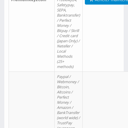
Safetypay,
SEPA,
Banktransfer)
/ Perfect
Money /
Bitpay / Skrill
/ Credit card
(Japan Only) /
Neteller /
Local
Methods
(25+
methods)
Paypal /
Webmoney /
Bitcoin,
Altcoins /
Perfect
Money /
Amazon /
BankTransfer
(world wide) /
TrustPay