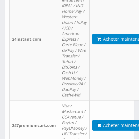
Mistercash /
iDEAL / ING
Home' Pay /
Western
Union / InPay
/ JCB /
American
Acheter mainten
24instant.com
Express /
Carte Bleue /
OKPay / Wire
Transfer /
Sofort /
BitCoins /
Cash U /
WebMoney /
Przelewy24 /
DaoPay /
Cash4WM
Visa /
Mastercard /
CCAvenue /
Paytm /
Acheter mainten
247premiumcart.com
PayUMoney /
UPi Transfer /