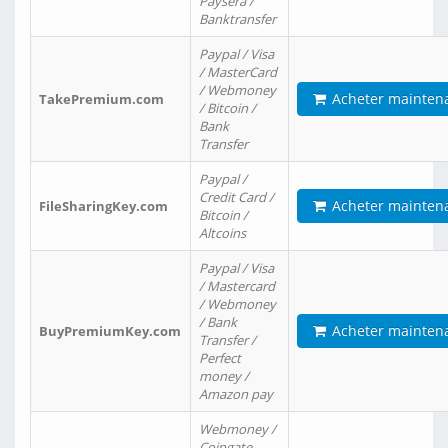
Paysera /
Banktransfer
Paypal / Visa
/ MasterCard
/ Webmoney
Acheter mainten
TakePremium.com
/ Bitcoin /
Bank
Transfer
Paypal /
Credit Card /
Acheter mainten
FileSharingKey.com
Bitcoin /
Altcoins
Paypal / Visa
/ Mastercard
/ Webmoney
/ Bank
Acheter mainten
BuyPremiumKey.com
Transfer /
Perfect
money /
Amazon pay
Webmoney /
Coingate