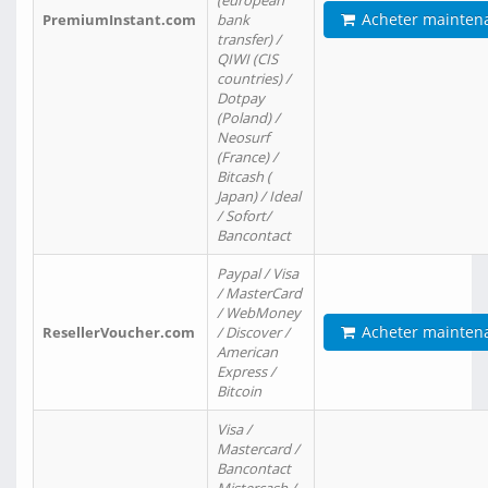
(european
Acheter mainten
PremiumInstant.com
bank
transfer) /
QIWI (CIS
countries) /
Dotpay
(Poland) /
Neosurf
(France) /
Bitcash (
Japan) / Ideal
/ Sofort/
Bancontact
Paypal / Visa
/ MasterCard
/ WebMoney
Acheter mainten
ResellerVoucher.com
/ Discover /
American
Express /
Bitcoin
Visa /
Mastercard /
Bancontact