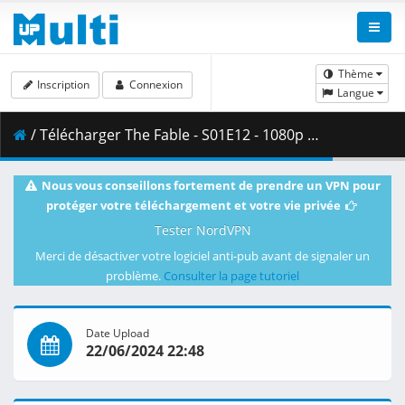
Thème
Inscription
Connexion
Langue
/ Télécharger The Fable - S01E12 - 1080p WEB H.264 -NanDesuKa (DSNP).mkv.001 ( 365.94 MB )
Nous vous conseillons fortement de prendre un VPN pour
protéger votre téléchargement et votre vie privée
Tester NordVPN
Merci de désactiver votre logiciel anti-pub avant de signaler un
problème.
Consulter la page tutoriel
Date Upload
22/06/2024 22:48