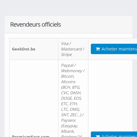
Revendeurs officiels
Visa /
Acheter mainten
GeekDot.be
Mastercard /
Stripe
Paypal /
Webmoney /
Bitcoin,
Altcoins
(BCH, BTG,
CVC, DASH,
DOGE, EOS,
ETC, ETH,
LTC, OMG,
SNT, ZEC…) /
Paysera
(Easypay,
Mbank,
Acheter mainten
PremiumKeys.com
Przelewy24,