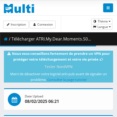
Thème
Inscription
Connexion
Langue
/ Télécharger ATRI.My.Dear.Moments.S01E09.1080p.BluRay.10-Bit.FLAC2.0.x265-YURASUKA.mkv.001 ( 444.49 MB )
Nous vous conseillons fortement de prendre un VPN pour
protéger votre téléchargement et votre vie privée
Tester NordVPN
Merci de désactiver votre logiciel anti-pub avant de signaler un
problème.
Consulter la page tutoriel
Date Upload
08/02/2025 06:21