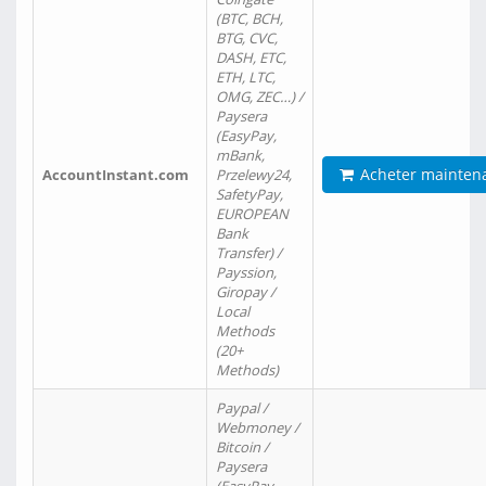
(BTC, BCH,
BTG, CVC,
DASH, ETC,
ETH, LTC,
OMG, ZEC…) /
Paysera
(EasyPay,
mBank,
Acheter mainten
AccountInstant.com
Przelewy24,
SafetyPay,
EUROPEAN
Bank
Transfer) /
Payssion,
Giropay /
Local
Methods
(20+
Methods)
Paypal /
Webmoney /
Bitcoin /
Paysera