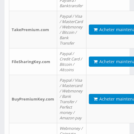
Paysera /
Banktransfer
Paypal / Visa
/ MasterCard
/ Webmoney
Acheter mainten
TakePremium.com
/ Bitcoin /
Bank
Transfer
Paypal /
Credit Card /
Acheter mainten
FileSharingKey.com
Bitcoin /
Altcoins
Paypal / Visa
/ Mastercard
/ Webmoney
/ Bank
Acheter mainten
BuyPremiumKey.com
Transfer /
Perfect
money /
Amazon pay
Webmoney /
Coingate