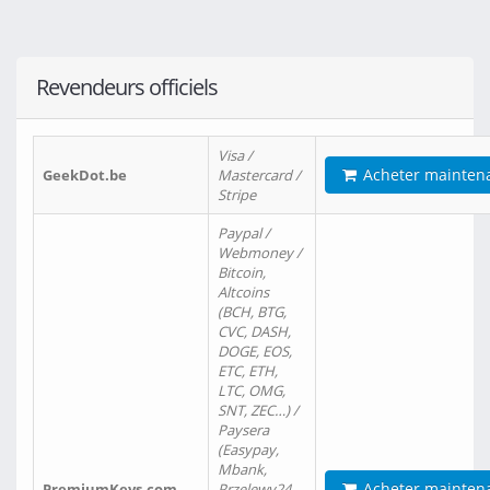
Revendeurs officiels
Visa /
Acheter mainten
GeekDot.be
Mastercard /
Stripe
Paypal /
Webmoney /
Bitcoin,
Altcoins
(BCH, BTG,
CVC, DASH,
DOGE, EOS,
ETC, ETH,
LTC, OMG,
SNT, ZEC…) /
Paysera
(Easypay,
Mbank,
Acheter mainten
PremiumKeys.com
Przelewy24,