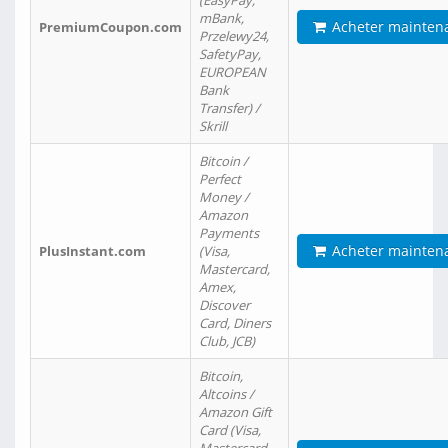
(EasyPay,
mBank,
Acheter mainten
PremiumCoupon.com
Przelewy24,
SafetyPay,
EUROPEAN
Bank
Transfer) /
Skrill
Bitcoin /
Perfect
Money /
Amazon
Payments
Acheter mainten
PlusInstant.com
(Visa,
Mastercard,
Amex,
Discover
Card, Diners
Club, JCB)
Bitcoin,
Altcoins /
Amazon Gift
Card (Visa,