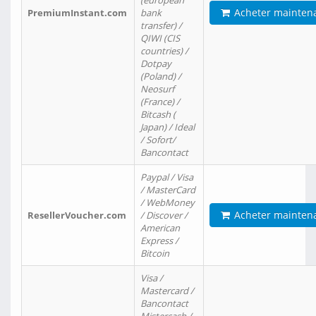
(european
Acheter mainten
PremiumInstant.com
bank
transfer) /
QIWI (CIS
countries) /
Dotpay
(Poland) /
Neosurf
(France) /
Bitcash (
Japan) / Ideal
/ Sofort/
Bancontact
Paypal / Visa
/ MasterCard
/ WebMoney
Acheter mainten
ResellerVoucher.com
/ Discover /
American
Express /
Bitcoin
Visa /
Mastercard /
Bancontact