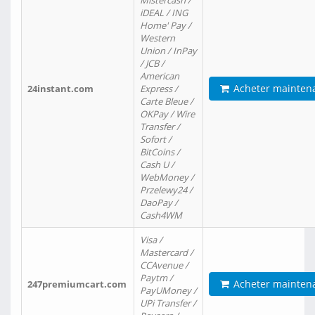
Mistercash /
iDEAL / ING
Home' Pay /
Western
Union / InPay
/ JCB /
American
Acheter mainten
24instant.com
Express /
Carte Bleue /
OKPay / Wire
Transfer /
Sofort /
BitCoins /
Cash U /
WebMoney /
Przelewy24 /
DaoPay /
Cash4WM
Visa /
Mastercard /
CCAvenue /
Paytm /
Acheter mainten
247premiumcart.com
PayUMoney /
UPi Transfer /