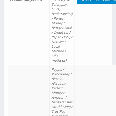
Safetypay,
SEPA,
Banktransfer)
/ Perfect
Money /
Bitpay / Skrill
/ Credit card
(Japan Only) /
Neteller /
Local
Methods
(25+
methods)
Paypal /
Webmoney /
Bitcoin,
Altcoins /
Perfect
Money /
Amazon /
BankTransfer
(world wide) /
TrustPay