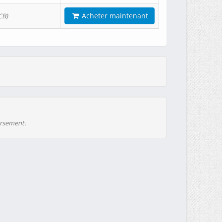
Acheter maintenant
CB)
ursement.