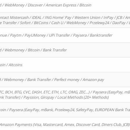
d / WebMoney / Discover / American Express / Bitcoin
ntact Mistercash / iDEAL / ING Home' Pay / Western Union / InPay / JCB / Am
re Transfer / Sofort / BitCoins / Cash U / WebMoney / Przelewy24 / DaoPay 
enue / Paytm / PayUMoney / UPi Transfer / Paysera / Banktransfer
d / Webmoney / Bitcoin / Bank Transfer
oin / Altcoins
rd / Webmoney / Bank Transfer / Perfect money / Amazon pay
, BCH, BTG, CVC, DASH, ETC, ETH, LTC, OMG, ZEC…) / Paysera (EasyPay, mB
 Transfer) / Payssion, Giropay / Local Methods (20+ Methods)
oin / Paysera (EasyPay, mBank, Przelewy24, SafetyPay, EUROPEAN Bank Transf
 Amazon Payments (Visa, Mastercard, Amex, Discover Card, Diners Club, JCB)