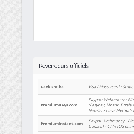
Revendeurs officiels
GeekDot.be
Visa / Mastercard / Stripe
Paypal / Webmoney / Bitc
PremiumKeys.com
(Easypay, Mbank, Przelewy2
Neteller / Local Methods
Paypal / Webmoney / Bitc
PremiumInstant.com
transfer) / QIWI (CIS coun