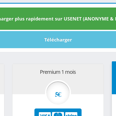
arger plus rapidement sur USENET (ANONYME & I
Télécharger
Premium 1 mois
5€