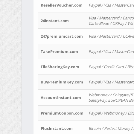
ResellerVoucher.com
Paypal / Visa / MasterCar
Visa / Mastercard / Banco
24instant.com
Carte Bleue / OKPay / Wi
247premiumcart.com
Visa / Mastercard / CCAv
TakePremium.com
Paypal / Visa / MasterCar
FileSharingKey.com
Paypal / Credit Card / Bitc
BuyPremiumKey.com
Paypal / Visa / Masterca
Webmoney / Coingate (BTC
AccountInstant.com
SafetyPay, EUROPEAN Bank
PremiumCoupon.com
Paypal / Webmoney / Bitc
PlusInstant.com
Bitcoin / Perfect Money /