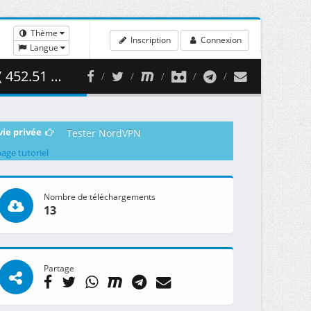
Thème
Inscription
Connexion
Langue
2.51 MB )
vie privée
Tester NordVPN
page tutoriel
Nombre de téléchargements
13
Partage