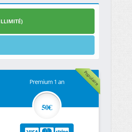
LLIMITÉ)
Populaire
Premium 1 an
50€