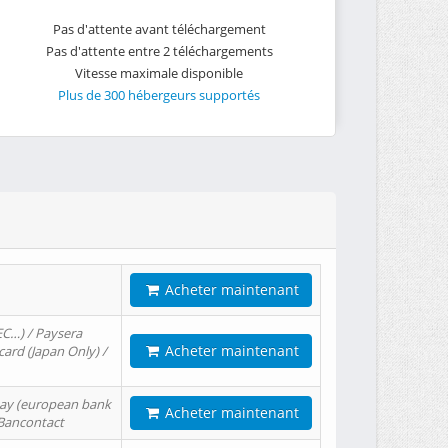
Pas d'attente avant téléchargement
Pas d'attente entre 2 téléchargements
Vitesse maximale disponible
Plus de 300 hébergeurs supportés
Acheter maintenant
EC…) / Paysera
Acheter maintenant
card (Japan Only) /
tPay (european bank
Acheter maintenant
/ Bancontact