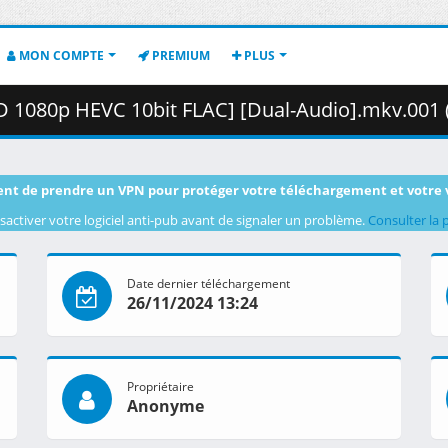
MON COMPTE
PREMIUM
PLUS
 1080p HEVC 10bit FLAC] [Dual-Audio].mkv.001 ( 45
nt de prendre un VPN pour protéger votre téléchargement et votre 
sactiver votre logiciel anti-pub avant de signaler un problème.
Consulter la 
Date dernier téléchargement
26/11/2024 13:24
Propriétaire
Anonyme