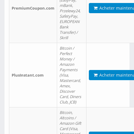
(EasyPay,
mBank,
Acheter mainten
PremiumCoupon.com
Przelewy24,
SafetyPay,
EUROPEAN
Bank
Transfer) /
Skrill
Bitcoin /
Perfect
Money /
Amazon
Payments
Acheter mainten
PlusInstant.com
(Visa,
Mastercard,
Amex,
Discover
Card, Diners
Club, JCB)
Bitcoin,
Altcoins /
Amazon Gift
Card (Visa,