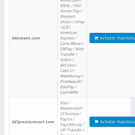
Mistercash /
iDEAL / ING
Home' Pay /
Western
Union / InPay
/ JCB /
American
Acheter mainten
24instant.com
Express /
Carte Bleue /
OKPay / Wire
Transfer /
Sofort /
BitCoins /
Cash U /
WebMoney /
Przelewy24 /
DaoPay /
Cash4WM
Visa /
Mastercard /
CCAvenue /
Paytm /
Acheter mainten
247premiumcart.com
PayUMoney /
UPi Transfer /