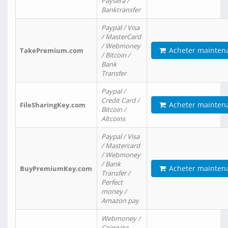
Paysera /
Banktransfer
Paypal / Visa
/ MasterCard
/ Webmoney
Acheter mainten
TakePremium.com
/ Bitcoin /
Bank
Transfer
Paypal /
Credit Card /
Acheter mainten
FileSharingKey.com
Bitcoin /
Altcoins
Paypal / Visa
/ Mastercard
/ Webmoney
/ Bank
Acheter mainten
BuyPremiumKey.com
Transfer /
Perfect
money /
Amazon pay
Webmoney /
Coingate