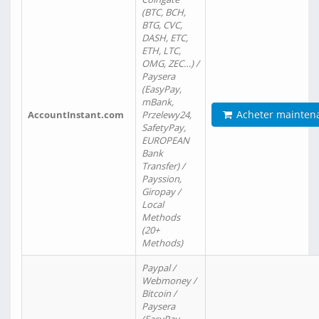
(BTC, BCH,
BTG, CVC,
DASH, ETC,
ETH, LTC,
OMG, ZEC…) /
Paysera
(EasyPay,
mBank,
Acheter mainten
AccountInstant.com
Przelewy24,
SafetyPay,
EUROPEAN
Bank
Transfer) /
Payssion,
Giropay /
Local
Methods
(20+
Methods)
Paypal /
Webmoney /
Bitcoin /
Paysera