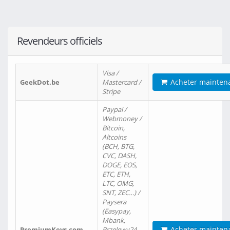
Revendeurs officiels
Visa /
Acheter mainten
GeekDot.be
Mastercard /
Stripe
Paypal /
Webmoney /
Bitcoin,
Altcoins
(BCH, BTG,
CVC, DASH,
DOGE, EOS,
ETC, ETH,
LTC, OMG,
SNT, ZEC…) /
Paysera
(Easypay,
Mbank,
Acheter mainten
PremiumKeys.com
Przelewy24,