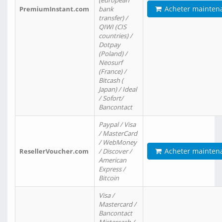
(european
Acheter mainten
PremiumInstant.com
bank
transfer) /
QIWI (CIS
countries) /
Dotpay
(Poland) /
Neosurf
(France) /
Bitcash (
Japan) / Ideal
/ Sofort/
Bancontact
Paypal / Visa
/ MasterCard
/ WebMoney
Acheter mainten
ResellerVoucher.com
/ Discover /
American
Express /
Bitcoin
Visa /
Mastercard /
Bancontact