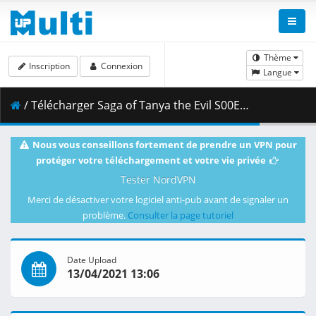
Thème
Inscription
Connexion
Langue
/ Télécharger Saga of Tanya the Evil S00E00 Saga of Tanya the Evil The Movie.mkv.002 ( 371.27 MB )
Nous vous conseillons fortement de prendre un VPN pour
protéger votre téléchargement et votre vie privée
Tester NordVPN
Merci de désactiver votre logiciel anti-pub avant de signaler un
problème.
Consulter la page tutoriel
Date Upload
13/04/2021 13:06