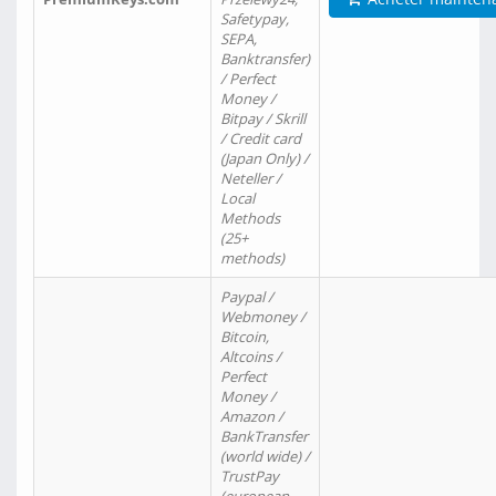
Safetypay,
SEPA,
Banktransfer)
/ Perfect
Money /
Bitpay / Skrill
/ Credit card
(Japan Only) /
Neteller /
Local
Methods
(25+
methods)
Paypal /
Webmoney /
Bitcoin,
Altcoins /
Perfect
Money /
Amazon /
BankTransfer
(world wide) /
TrustPay