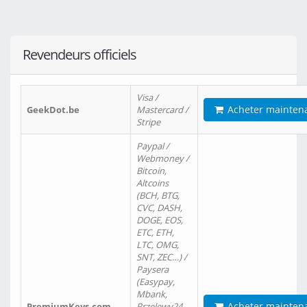
Revendeurs officiels
Visa /
Acheter mainten
GeekDot.be
Mastercard /
Stripe
Paypal /
Webmoney /
Bitcoin,
Altcoins
(BCH, BTG,
CVC, DASH,
DOGE, EOS,
ETC, ETH,
LTC, OMG,
SNT, ZEC…) /
Paysera
(Easypay,
Mbank,
Acheter mainten
PremiumKeys.com
Przelewy24,