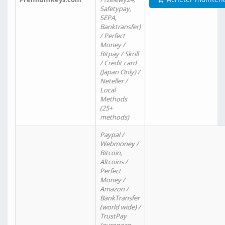
Safetypay,
SEPA,
Banktransfer)
/ Perfect
Money /
Bitpay / Skrill
/ Credit card
(Japan Only) /
Neteller /
Local
Methods
(25+
methods)
Paypal /
Webmoney /
Bitcoin,
Altcoins /
Perfect
Money /
Amazon /
BankTransfer
(world wide) /
TrustPay