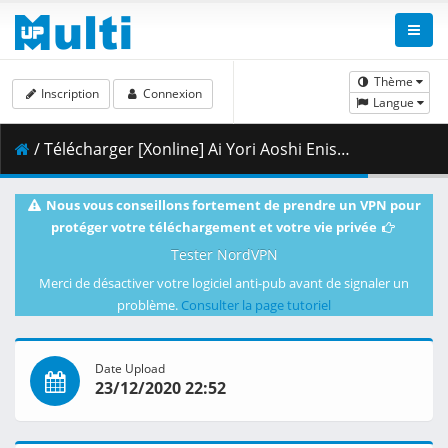
Thème
Inscription
Connexion
Langue
/ Télécharger [Xonline] Ai Yori Aoshi Enishi - 12 (BD 1080p HEVC AC3 FLAC) [68D51110].mkv.001 ( 340.22 MB )
Nous vous conseillons fortement de prendre un VPN pour
protéger votre téléchargement et votre vie privée
Tester NordVPN
Merci de désactiver votre logiciel anti-pub avant de signaler un
problème.
Consulter la page tutoriel
Date Upload
23/12/2020 22:52