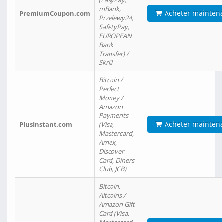
(EasyPay,
mBank,
Acheter mainten
PremiumCoupon.com
Przelewy24,
SafetyPay,
EUROPEAN
Bank
Transfer) /
Skrill
Bitcoin /
Perfect
Money /
Amazon
Payments
Acheter mainten
PlusInstant.com
(Visa,
Mastercard,
Amex,
Discover
Card, Diners
Club, JCB)
Bitcoin,
Altcoins /
Amazon Gift
Card (Visa,