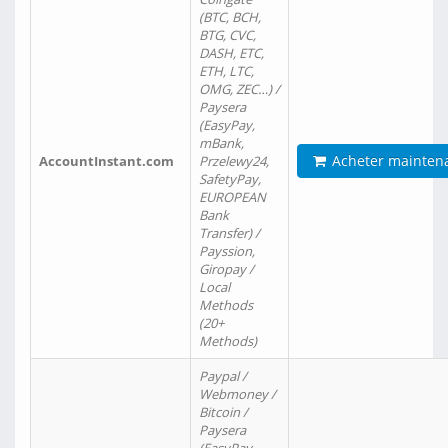
(BTC, BCH,
BTG, CVC,
DASH, ETC,
ETH, LTC,
OMG, ZEC…) /
Paysera
(EasyPay,
mBank,
Acheter mainten
AccountInstant.com
Przelewy24,
SafetyPay,
EUROPEAN
Bank
Transfer) /
Payssion,
Giropay /
Local
Methods
(20+
Methods)
Paypal /
Webmoney /
Bitcoin /
Paysera