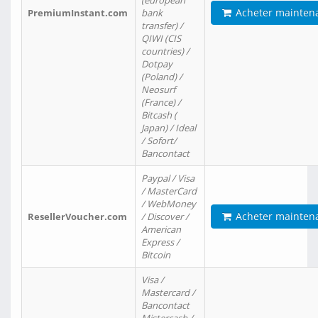
(european
Acheter mainten
PremiumInstant.com
bank
transfer) /
QIWI (CIS
countries) /
Dotpay
(Poland) /
Neosurf
(France) /
Bitcash (
Japan) / Ideal
/ Sofort/
Bancontact
Paypal / Visa
/ MasterCard
/ WebMoney
Acheter mainten
ResellerVoucher.com
/ Discover /
American
Express /
Bitcoin
Visa /
Mastercard /
Bancontact