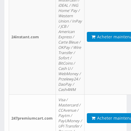
Mistercash /
iDEAL / ING
Home' Pay /
Western
Union / InPay
/ JCB /
American
Acheter mainten
24instant.com
Express /
Carte Bleue /
OKPay / Wire
Transfer /
Sofort /
BitCoins /
Cash U /
WebMoney /
Przelewy24 /
DaoPay /
Cash4WM
Visa /
Mastercard /
CCAvenue /
Paytm /
Acheter mainten
247premiumcart.com
PayUMoney /
UPi Transfer /