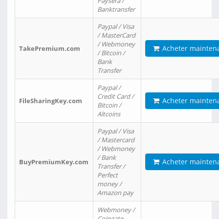
Paysera /
Banktransfer
Paypal / Visa
/ MasterCard
/ Webmoney
Acheter mainten
TakePremium.com
/ Bitcoin /
Bank
Transfer
Paypal /
Credit Card /
Acheter mainten
FileSharingKey.com
Bitcoin /
Altcoins
Paypal / Visa
/ Mastercard
/ Webmoney
/ Bank
Acheter mainten
BuyPremiumKey.com
Transfer /
Perfect
money /
Amazon pay
Webmoney /
Coingate