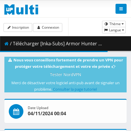
Thème
Inscription
Connexion
Langue
/ Télécharger [Inka-Subs] Armor Hunter Merowlink 02.mkv.001 ( 482.64 MB )
Nous vous conseillons fortement de prendre un VPN pour
protéger votre téléchargement et votre vie privée
Tester NordVPN
Merci de désactiver votre logiciel anti-pub avant de signaler un
problème.
Consulter la page tutoriel
Date Upload
04/11/2024 00:04