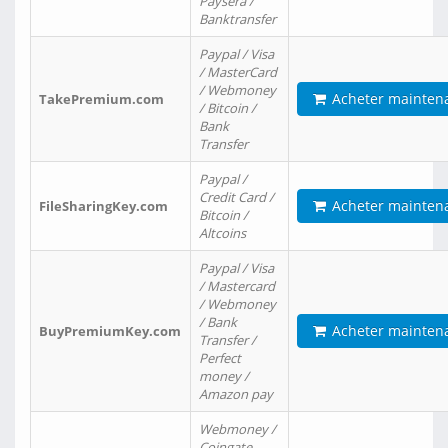
Paysera /
Banktransfer
Paypal / Visa
/ MasterCard
/ Webmoney
Acheter mainten
TakePremium.com
/ Bitcoin /
Bank
Transfer
Paypal /
Credit Card /
Acheter mainten
FileSharingKey.com
Bitcoin /
Altcoins
Paypal / Visa
/ Mastercard
/ Webmoney
/ Bank
Acheter mainten
BuyPremiumKey.com
Transfer /
Perfect
money /
Amazon pay
Webmoney /
Coingate