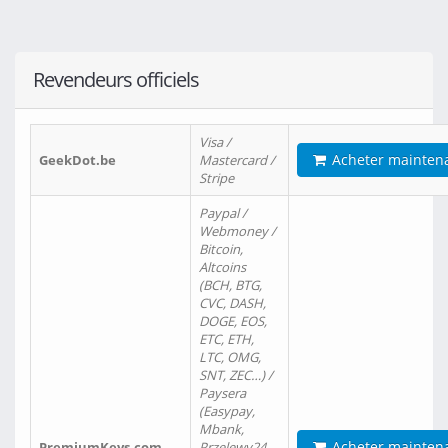
Revendeurs officiels
Visa /
Acheter mainten
GeekDot.be
Mastercard /
Stripe
Paypal /
Webmoney /
Bitcoin,
Altcoins
(BCH, BTG,
CVC, DASH,
DOGE, EOS,
ETC, ETH,
LTC, OMG,
SNT, ZEC…) /
Paysera
(Easypay,
Mbank,
Acheter mainten
PremiumKeys.com
Przelewy24,