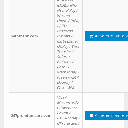
Mistercash /
iDEAL / ING
Home' Pay /
Western
Union / InPay
/ JCB /
American
Acheter mainten
24instant.com
Express /
Carte Bleue /
OKPay / Wire
Transfer /
Sofort /
BitCoins /
Cash U /
WebMoney /
Przelewy24 /
DaoPay /
Cash4WM
Visa /
Mastercard /
CCAvenue /
Paytm /
Acheter mainten
247premiumcart.com
PayUMoney /
UPi Transfer /