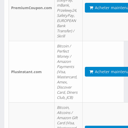
(EasyPay,
mBank,
Acheter mainten
PremiumCoupon.com
Przelewy24,
SafetyPay,
EUROPEAN
Bank
Transfer) /
Skrill
Bitcoin /
Perfect
Money /
Amazon
Payments
Acheter mainten
PlusInstant.com
(Visa,
Mastercard,
Amex,
Discover
Card, Diners
Club, JCB)
Bitcoin,
Altcoins /
Amazon Gift
Card (Visa,