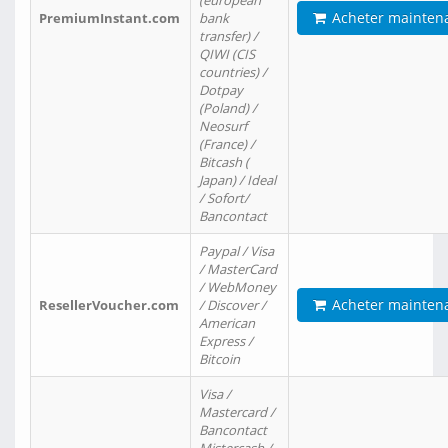
(european
Acheter mainten
PremiumInstant.com
bank
transfer) /
QIWI (CIS
countries) /
Dotpay
(Poland) /
Neosurf
(France) /
Bitcash (
Japan) / Ideal
/ Sofort/
Bancontact
Paypal / Visa
/ MasterCard
/ WebMoney
Acheter mainten
ResellerVoucher.com
/ Discover /
American
Express /
Bitcoin
Visa /
Mastercard /
Bancontact