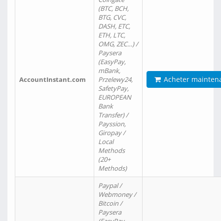
(BTC, BCH,
BTG, CVC,
DASH, ETC,
ETH, LTC,
OMG, ZEC…) /
Paysera
(EasyPay,
mBank,
Acheter mainten
AccountInstant.com
Przelewy24,
SafetyPay,
EUROPEAN
Bank
Transfer) /
Payssion,
Giropay /
Local
Methods
(20+
Methods)
Paypal /
Webmoney /
Bitcoin /
Paysera