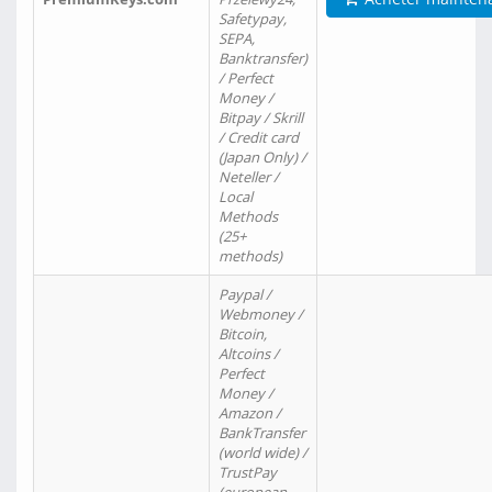
Safetypay,
SEPA,
Banktransfer)
/ Perfect
Money /
Bitpay / Skrill
/ Credit card
(Japan Only) /
Neteller /
Local
Methods
(25+
methods)
Paypal /
Webmoney /
Bitcoin,
Altcoins /
Perfect
Money /
Amazon /
BankTransfer
(world wide) /
TrustPay