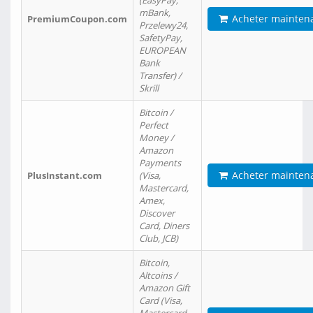
(EasyPay,
mBank,
Acheter mainten
PremiumCoupon.com
Przelewy24,
SafetyPay,
EUROPEAN
Bank
Transfer) /
Skrill
Bitcoin /
Perfect
Money /
Amazon
Payments
Acheter mainten
PlusInstant.com
(Visa,
Mastercard,
Amex,
Discover
Card, Diners
Club, JCB)
Bitcoin,
Altcoins /
Amazon Gift
Card (Visa,