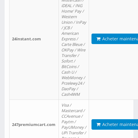
Mistercash /
iDEAL / ING
Home' Pay /
Western
Union / InPay
/ JCB /
American
Acheter mainten
24instant.com
Express /
Carte Bleue /
OKPay / Wire
Transfer /
Sofort /
BitCoins /
Cash U /
WebMoney /
Przelewy24 /
DaoPay /
Cash4WM
Visa /
Mastercard /
CCAvenue /
Paytm /
Acheter mainten
247premiumcart.com
PayUMoney /
UPi Transfer /