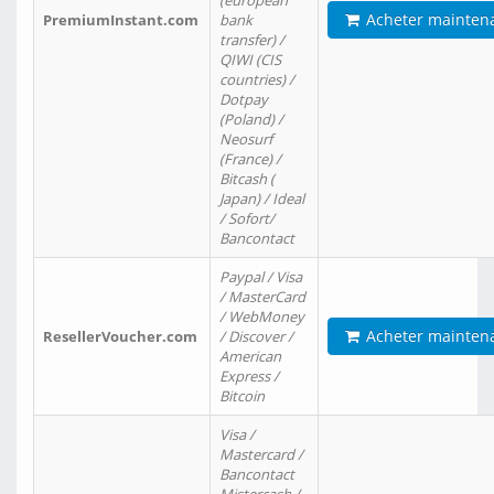
(european
Acheter mainten
PremiumInstant.com
bank
transfer) /
QIWI (CIS
countries) /
Dotpay
(Poland) /
Neosurf
(France) /
Bitcash (
Japan) / Ideal
/ Sofort/
Bancontact
Paypal / Visa
/ MasterCard
/ WebMoney
Acheter mainten
ResellerVoucher.com
/ Discover /
American
Express /
Bitcoin
Visa /
Mastercard /
Bancontact