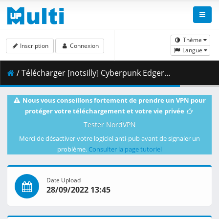
Thème
Inscription
Connexion
Langue
/ Télécharger [notsilly] Cyberpunk Edgerunners - S01E09 (WEB-DL 1080p HEVC E-AC-3) .mkv.001 ( 385.52 MB )
Nous vous conseillons fortement de prendre un VPN pour
protéger votre téléchargement et votre vie privée
Tester NordVPN
Merci de désactiver votre logiciel anti-pub avant de signaler un
problème.
Consulter la page tutoriel
Date Upload
28/09/2022 13:45