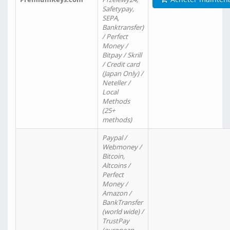
Safetypay,
SEPA,
Banktransfer)
/ Perfect
Money /
Bitpay / Skrill
/ Credit card
(Japan Only) /
Neteller /
Local
Methods
(25+
methods)
Paypal /
Webmoney /
Bitcoin,
Altcoins /
Perfect
Money /
Amazon /
BankTransfer
(world wide) /
TrustPay