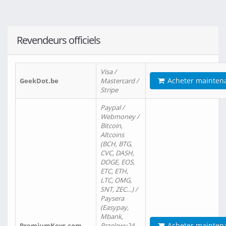
Revendeurs officiels
Visa /
Acheter mainten
GeekDot.be
Mastercard /
Stripe
Paypal /
Webmoney /
Bitcoin,
Altcoins
(BCH, BTG,
CVC, DASH,
DOGE, EOS,
ETC, ETH,
LTC, OMG,
SNT, ZEC…) /
Paysera
(Easypay,
Mbank,
Acheter mainten
PremiumKeys.com
Przelewy24,