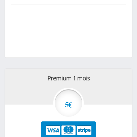
Premium 1 mois
5€