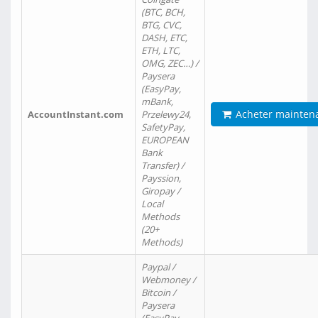
(BTC, BCH,
BTG, CVC,
DASH, ETC,
ETH, LTC,
OMG, ZEC…) /
Paysera
(EasyPay,
mBank,
Acheter mainten
AccountInstant.com
Przelewy24,
SafetyPay,
EUROPEAN
Bank
Transfer) /
Payssion,
Giropay /
Local
Methods
(20+
Methods)
Paypal /
Webmoney /
Bitcoin /
Paysera