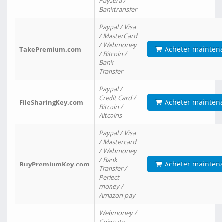
Paysera /
Banktransfer
Paypal / Visa
/ MasterCard
/ Webmoney
Acheter mainten
TakePremium.com
/ Bitcoin /
Bank
Transfer
Paypal /
Credit Card /
Acheter mainten
FileSharingKey.com
Bitcoin /
Altcoins
Paypal / Visa
/ Mastercard
/ Webmoney
/ Bank
Acheter mainten
BuyPremiumKey.com
Transfer /
Perfect
money /
Amazon pay
Webmoney /
Coingate