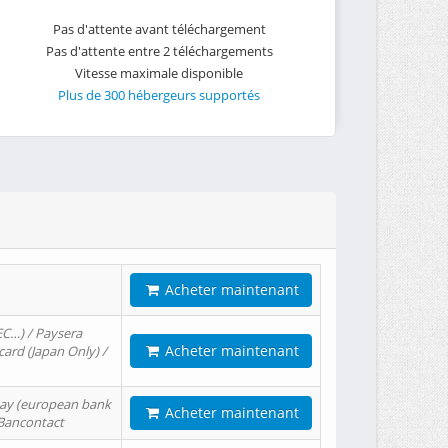
Pas d'attente avant téléchargement
Pas d'attente entre 2 téléchargements
Vitesse maximale disponible
Plus de 300 hébergeurs supportés
Acheter maintenant
EC…) / Paysera
Acheter maintenant
card (Japan Only) /
tPay (european bank
Acheter maintenant
/ Bancontact