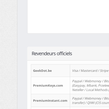
Revendeurs officiels
GeekDot.be
Visa / Mastercard / Stripe
Paypal / Webmoney / Bitc
PremiumKeys.com
(Easypay, Mbank, Przelewy2
Neteller / Local Methods
Paypal / Webmoney / Bitc
PremiumInstant.com
transfer) / QIWI (CIS coun