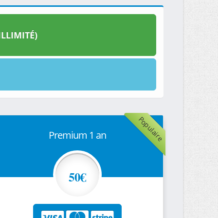
LLIMITÉ)
Populaire
Premium 1 an
50€