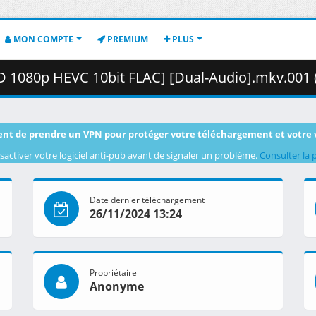
MON COMPTE
PREMIUM
PLUS
 1080p HEVC 10bit FLAC] [Dual-Audio].mkv.001 ( 46
nt de prendre un VPN pour protéger votre téléchargement et votre 
sactiver votre logiciel anti-pub avant de signaler un problème.
Consulter la 
Date dernier téléchargement
26/11/2024 13:24
Propriétaire
Anonyme