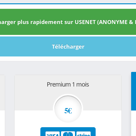
arger plus rapidement sur USENET (ANONYME & I
Télécharger
Premium 1 mois
5€