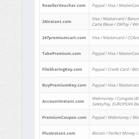
ResellerVoucher.com
Paypal / Visa / MasterCar
Visa / Mastercard / Banco
24instant.com
Carte Bleue / OKPay / Wi
247premiumcart.com
Visa / Mastercard / CCAv
TakePremium.com
Paypal / Visa / MasterCar
FileSharingKey.com
Paypal / Credit Card / Bitc
BuyPremiumKey.com
Paypal / Visa / Masterca
Webmoney / Coingate (BTC
AccountInstant.com
SafetyPay, EUROPEAN Bank
PremiumCoupon.com
Paypal / Webmoney / Bitc
PlusInstant.com
Bitcoin / Perfect Money /