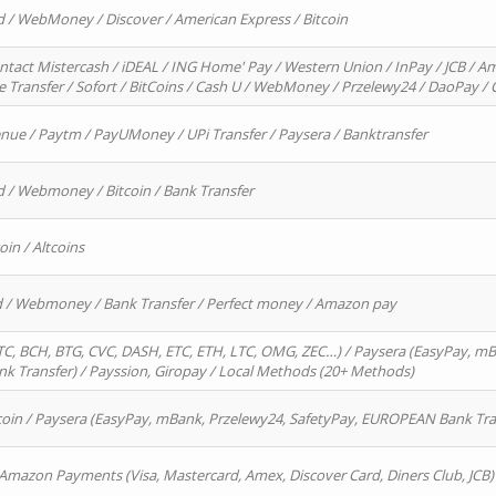
d / WebMoney / Discover / American Express / Bitcoin
ntact Mistercash / iDEAL / ING Home' Pay / Western Union / InPay / JCB / Am
re Transfer / Sofort / BitCoins / Cash U / WebMoney / Przelewy24 / DaoPay 
enue / Paytm / PayUMoney / UPi Transfer / Paysera / Banktransfer
d / Webmoney / Bitcoin / Bank Transfer
oin / Altcoins
rd / Webmoney / Bank Transfer / Perfect money / Amazon pay
, BCH, BTG, CVC, DASH, ETC, ETH, LTC, OMG, ZEC…) / Paysera (EasyPay, mB
 Transfer) / Payssion, Giropay / Local Methods (20+ Methods)
oin / Paysera (EasyPay, mBank, Przelewy24, SafetyPay, EUROPEAN Bank Transf
 Amazon Payments (Visa, Mastercard, Amex, Discover Card, Diners Club, JCB)