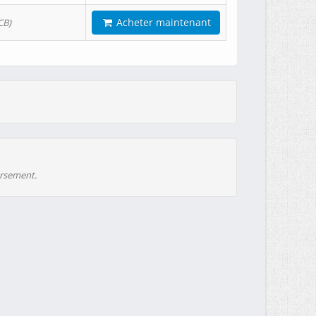
Acheter maintenant
CB)
ursement.