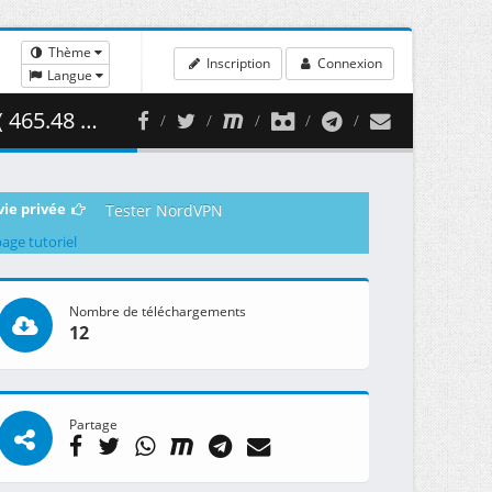
Thème
Inscription
Connexion
Langue
5.48 MB )
vie privée
Tester NordVPN
page tutoriel
Nombre de téléchargements
12
Partage