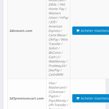
Mistercash /
iDEAL / ING
Home' Pay /
Western
Union / InPay
/ JCB /
American
Acheter mainten
24instant.com
Express /
Carte Bleue /
OKPay / Wire
Transfer /
Sofort /
BitCoins /
Cash U /
WebMoney /
Przelewy24 /
DaoPay /
Cash4WM
Visa /
Mastercard /
CCAvenue /
Paytm /
Acheter mainten
247premiumcart.com
PayUMoney /
UPi Transfer /