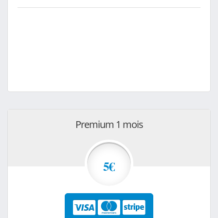
Premium 1 mois
5€