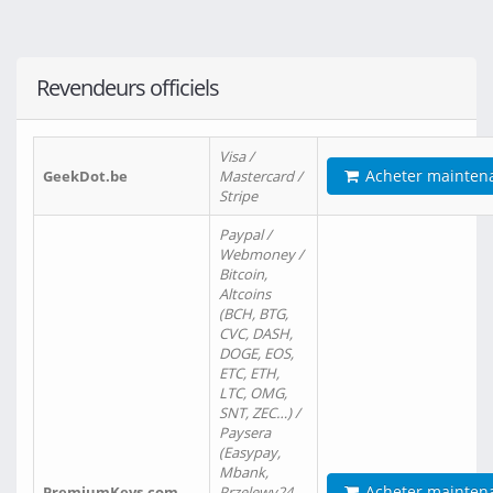
Revendeurs officiels
Visa /
Acheter mainten
GeekDot.be
Mastercard /
Stripe
Paypal /
Webmoney /
Bitcoin,
Altcoins
(BCH, BTG,
CVC, DASH,
DOGE, EOS,
ETC, ETH,
LTC, OMG,
SNT, ZEC…) /
Paysera
(Easypay,
Mbank,
Acheter mainten
PremiumKeys.com
Przelewy24,