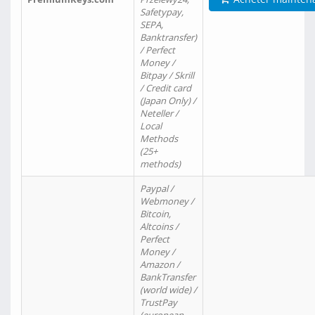
Safetypay,
SEPA,
Banktransfer)
/ Perfect
Money /
Bitpay / Skrill
/ Credit card
(Japan Only) /
Neteller /
Local
Methods
(25+
methods)
Paypal /
Webmoney /
Bitcoin,
Altcoins /
Perfect
Money /
Amazon /
BankTransfer
(world wide) /
TrustPay