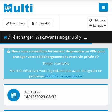
Thème
Inscription
Connexion
Langue
/ Télécharger [WakuWan] Hirogaru Sky_ Precure - 44 (WEB 1080p HEVC AAC) [1FAEB729].mkv.001 ( 498.00 MB )
Nous vous conseillons fortement de prendre un VPN pour
protéger votre téléchargement et votre vie privée
Tester NordVPN
Merci de désactiver votre logiciel anti-pub avant de signaler un
problème.
Consulter la page tutoriel
Date Upload
14/12/2023 08:32