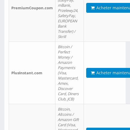
(EasyPay,
mBank,
Acheter mainten
PremiumCoupon.com
Przelewy24,
SafetyPay,
EUROPEAN
Bank
Transfer) /
Skrill
Bitcoin /
Perfect
Money /
Amazon
Payments
Acheter mainten
PlusInstant.com
(Visa,
Mastercard,
Amex,
Discover
Card, Diners
Club, JCB)
Bitcoin,
Altcoins /
Amazon Gift
Card (Visa,