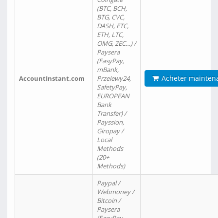
(BTC, BCH,
BTG, CVC,
DASH, ETC,
ETH, LTC,
OMG, ZEC…) /
Paysera
(EasyPay,
mBank,
Acheter mainten
AccountInstant.com
Przelewy24,
SafetyPay,
EUROPEAN
Bank
Transfer) /
Payssion,
Giropay /
Local
Methods
(20+
Methods)
Paypal /
Webmoney /
Bitcoin /
Paysera