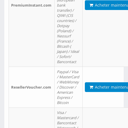
(european
Acheter mainten
PremiumInstant.com
bank
transfer) /
QIWI (CIS
countries) /
Dotpay
(Poland) /
Neosurf
(France) /
Bitcash (
Japan) / Ideal
/ Sofort/
Bancontact
Paypal / Visa
/ MasterCard
/ WebMoney
Acheter mainten
ResellerVoucher.com
/ Discover /
American
Express /
Bitcoin
Visa /
Mastercard /
Bancontact