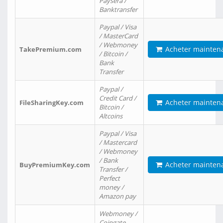
Paysera /
Banktransfer
Paypal / Visa
/ MasterCard
/ Webmoney
Acheter mainten
TakePremium.com
/ Bitcoin /
Bank
Transfer
Paypal /
Credit Card /
Acheter mainten
FileSharingKey.com
Bitcoin /
Altcoins
Paypal / Visa
/ Mastercard
/ Webmoney
/ Bank
Acheter mainten
BuyPremiumKey.com
Transfer /
Perfect
money /
Amazon pay
Webmoney /
Coingate