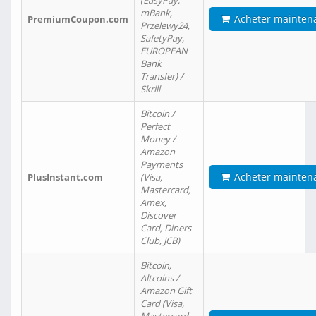
(EasyPay,
mBank,
Acheter mainten
PremiumCoupon.com
Przelewy24,
SafetyPay,
EUROPEAN
Bank
Transfer) /
Skrill
Bitcoin /
Perfect
Money /
Amazon
Payments
Acheter mainten
PlusInstant.com
(Visa,
Mastercard,
Amex,
Discover
Card, Diners
Club, JCB)
Bitcoin,
Altcoins /
Amazon Gift
Card (Visa,