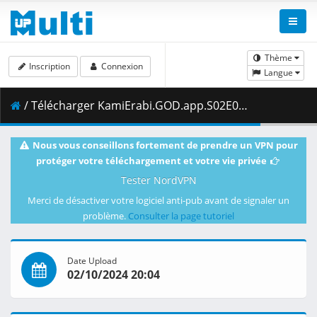
Thème
Inscription
Connexion
Langue
/ Télécharger KamiErabi.GOD.app.S02E01.Thats.Why.It.Needed.God.1080p.AMZN.WEB-DL.JPN.DDP2.0.H.264.MSubs-ToonsHub.mkv.001 ( 409.81 MB )
Nous vous conseillons fortement de prendre un VPN pour
protéger votre téléchargement et votre vie privée
Tester NordVPN
Merci de désactiver votre logiciel anti-pub avant de signaler un
problème.
Consulter la page tutoriel
Date Upload
02/10/2024 20:04