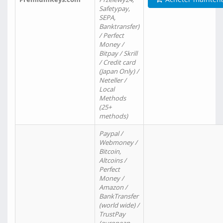
Safetypay,
SEPA,
Banktransfer)
/ Perfect
Money /
Bitpay / Skrill
/ Credit card
(Japan Only) /
Neteller /
Local
Methods
(25+
methods)
Paypal /
Webmoney /
Bitcoin,
Altcoins /
Perfect
Money /
Amazon /
BankTransfer
(world wide) /
TrustPay