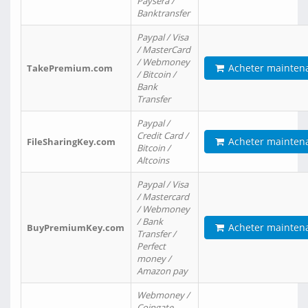
Paysera /
Banktransfer
Paypal / Visa
/ MasterCard
/ Webmoney
Acheter mainten
TakePremium.com
/ Bitcoin /
Bank
Transfer
Paypal /
Credit Card /
Acheter mainten
FileSharingKey.com
Bitcoin /
Altcoins
Paypal / Visa
/ Mastercard
/ Webmoney
/ Bank
Acheter mainten
BuyPremiumKey.com
Transfer /
Perfect
money /
Amazon pay
Webmoney /
Coingate