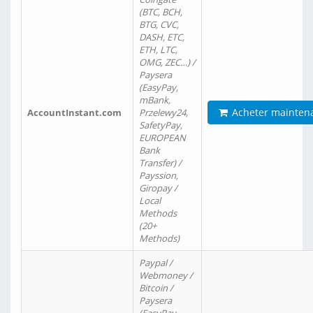
(BTC, BCH,
BTG, CVC,
DASH, ETC,
ETH, LTC,
OMG, ZEC…) /
Paysera
(EasyPay,
mBank,
Acheter mainten
AccountInstant.com
Przelewy24,
SafetyPay,
EUROPEAN
Bank
Transfer) /
Payssion,
Giropay /
Local
Methods
(20+
Methods)
Paypal /
Webmoney /
Bitcoin /
Paysera