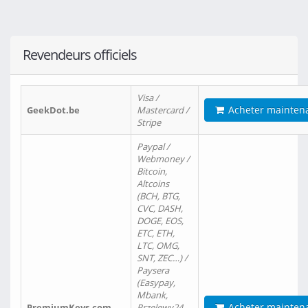
Revendeurs officiels
Visa /
Acheter mainten
GeekDot.be
Mastercard /
Stripe
Paypal /
Webmoney /
Bitcoin,
Altcoins
(BCH, BTG,
CVC, DASH,
DOGE, EOS,
ETC, ETH,
LTC, OMG,
SNT, ZEC…) /
Paysera
(Easypay,
Mbank,
Acheter mainten
PremiumKeys.com
Przelewy24,