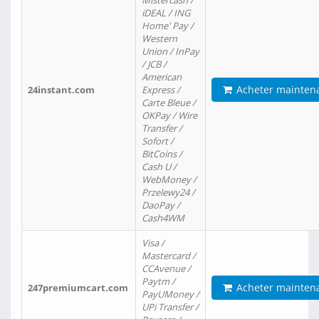
Mistercash /
iDEAL / ING
Home' Pay /
Western
Union / InPay
/ JCB /
American
Acheter mainten
24instant.com
Express /
Carte Bleue /
OKPay / Wire
Transfer /
Sofort /
BitCoins /
Cash U /
WebMoney /
Przelewy24 /
DaoPay /
Cash4WM
Visa /
Mastercard /
CCAvenue /
Paytm /
Acheter mainten
247premiumcart.com
PayUMoney /
UPi Transfer /