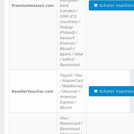
(european
Acheter mainten
PremiumInstant.com
bank
transfer) /
QIWI (CIS
countries) /
Dotpay
(Poland) /
Neosurf
(France) /
Bitcash (
Japan) / Ideal
/ Sofort/
Bancontact
Paypal / Visa
/ MasterCard
/ WebMoney
Acheter mainten
ResellerVoucher.com
/ Discover /
American
Express /
Bitcoin
Visa /
Mastercard /
Bancontact