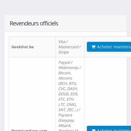
Revendeurs officiels
Visa /
Acheter mainten
GeekDot.be
Mastercard /
Stripe
Paypal /
Webmoney /
Bitcoin,
Altcoins
(BCH, BTG,
CVC, DASH,
DOGE, EOS,
ETC, ETH,
LTC, OMG,
SNT, ZEC…) /
Paysera
(Easypay,
Mbank,
Acheter mainten
PremiumKeys.com
Przelewy24,