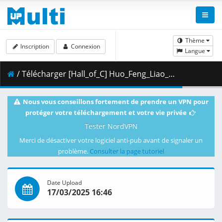
Thème
Inscription
Connexion
Langue
/ Télécharger [Hall_of_C] Huo_Feng_Liao_Yuan_S02E01.mkv.002 ( 473.76 MB )
Nous vous conseillons fortement de prendre un VPN pour
protéger votre téléchargement et votre vie privée
Tester NordVPN
Merci de désactiver votre logiciel anti-pub avant de signaler un
problème.
Consulter la page tutoriel
Date Upload
17/03/2025 16:46