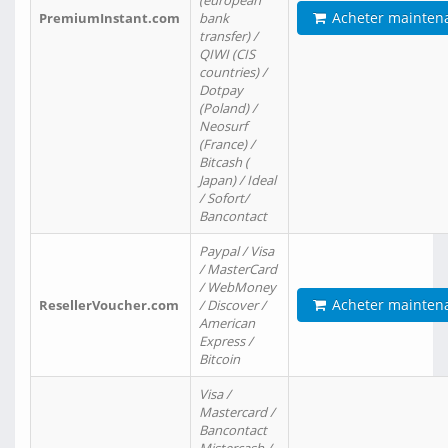
(european
Acheter mainten
PremiumInstant.com
bank
transfer) /
QIWI (CIS
countries) /
Dotpay
(Poland) /
Neosurf
(France) /
Bitcash (
Japan) / Ideal
/ Sofort/
Bancontact
Paypal / Visa
/ MasterCard
/ WebMoney
Acheter mainten
ResellerVoucher.com
/ Discover /
American
Express /
Bitcoin
Visa /
Mastercard /
Bancontact