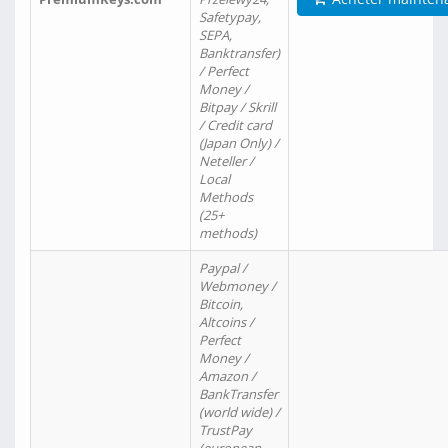
Safetypay,
SEPA,
Banktransfer)
/ Perfect
Money /
Bitpay / Skrill
/ Credit card
(Japan Only) /
Neteller /
Local
Methods
(25+
methods)
Paypal /
Webmoney /
Bitcoin,
Altcoins /
Perfect
Money /
Amazon /
BankTransfer
(world wide) /
TrustPay