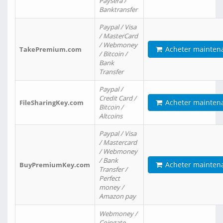
Paysera /
Banktransfer
Paypal / Visa
/ MasterCard
/ Webmoney
Acheter mainten
TakePremium.com
/ Bitcoin /
Bank
Transfer
Paypal /
Credit Card /
Acheter mainten
FileSharingKey.com
Bitcoin /
Altcoins
Paypal / Visa
/ Mastercard
/ Webmoney
/ Bank
Acheter mainten
BuyPremiumKey.com
Transfer /
Perfect
money /
Amazon pay
Webmoney /
Coingate