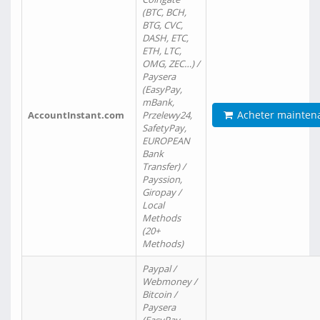
(BTC, BCH,
BTG, CVC,
DASH, ETC,
ETH, LTC,
OMG, ZEC…) /
Paysera
(EasyPay,
mBank,
Acheter mainten
AccountInstant.com
Przelewy24,
SafetyPay,
EUROPEAN
Bank
Transfer) /
Payssion,
Giropay /
Local
Methods
(20+
Methods)
Paypal /
Webmoney /
Bitcoin /
Paysera