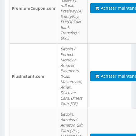
(EasyPay,
mBank,
Acheter mainten
PremiumCoupon.com
Przelewy24,
SafetyPay,
EUROPEAN
Bank
Transfer) /
Skrill
Bitcoin /
Perfect
Money /
Amazon
Payments
Acheter mainten
PlusInstant.com
(Visa,
Mastercard,
Amex,
Discover
Card, Diners
Club, JCB)
Bitcoin,
Altcoins /
Amazon Gift
Card (Visa,