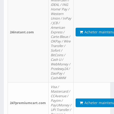
Mistercash /
iDEAL / ING
Home' Pay /
Western
Union / InPay
/ JCB /
American
Acheter mainten
24instant.com
Express /
Carte Bleue /
OKPay / Wire
Transfer /
Sofort /
BitCoins /
Cash U /
WebMoney /
Przelewy24 /
DaoPay /
Cash4WM
Visa /
Mastercard /
CCAvenue /
Paytm /
Acheter mainten
247premiumcart.com
PayUMoney /
UPi Transfer /