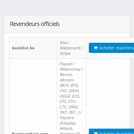
Revendeurs officiels
Visa /
Acheter mainten
GeekDot.be
Mastercard /
Stripe
Paypal /
Webmoney /
Bitcoin,
Altcoins
(BCH, BTG,
CVC, DASH,
DOGE, EOS,
ETC, ETH,
LTC, OMG,
SNT, ZEC…) /
Paysera
(Easypay,
Mbank,
Acheter mainten
PremiumKeys.com
Przelewy24,