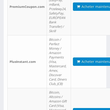
(EasyPay,
mBank,
Acheter mainten
PremiumCoupon.com
Przelewy24,
SafetyPay,
EUROPEAN
Bank
Transfer) /
Skrill
Bitcoin /
Perfect
Money /
Amazon
Payments
Acheter mainten
PlusInstant.com
(Visa,
Mastercard,
Amex,
Discover
Card, Diners
Club, JCB)
Bitcoin,
Altcoins /
Amazon Gift
Card (Visa,