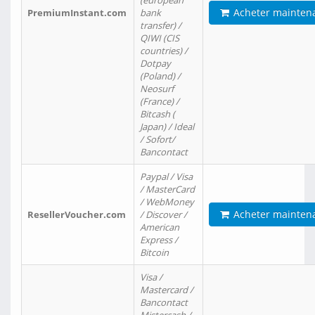
(european
Acheter mainten
PremiumInstant.com
bank
transfer) /
QIWI (CIS
countries) /
Dotpay
(Poland) /
Neosurf
(France) /
Bitcash (
Japan) / Ideal
/ Sofort/
Bancontact
Paypal / Visa
/ MasterCard
/ WebMoney
Acheter mainten
ResellerVoucher.com
/ Discover /
American
Express /
Bitcoin
Visa /
Mastercard /
Bancontact