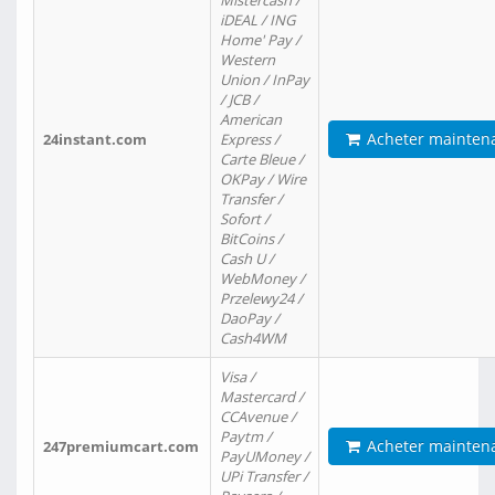
Mistercash /
iDEAL / ING
Home' Pay /
Western
Union / InPay
/ JCB /
American
Acheter mainten
24instant.com
Express /
Carte Bleue /
OKPay / Wire
Transfer /
Sofort /
BitCoins /
Cash U /
WebMoney /
Przelewy24 /
DaoPay /
Cash4WM
Visa /
Mastercard /
CCAvenue /
Paytm /
Acheter mainten
247premiumcart.com
PayUMoney /
UPi Transfer /