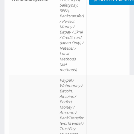
Safetypay,
SEPA,
Banktransfer)
/ Perfect
Money /
Bitpay / Skrill
/ Credit card
(Japan Only) /
Neteller /
Local
Methods
(25+
methods)
Paypal /
Webmoney /
Bitcoin,
Altcoins /
Perfect
Money /
Amazon /
BankTransfer
(world wide) /
TrustPay