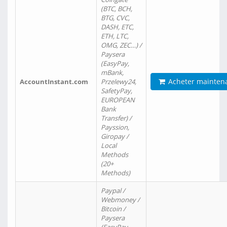
(BTC, BCH,
BTG, CVC,
DASH, ETC,
ETH, LTC,
OMG, ZEC…) /
Paysera
(EasyPay,
mBank,
Acheter mainten
AccountInstant.com
Przelewy24,
SafetyPay,
EUROPEAN
Bank
Transfer) /
Payssion,
Giropay /
Local
Methods
(20+
Methods)
Paypal /
Webmoney /
Bitcoin /
Paysera