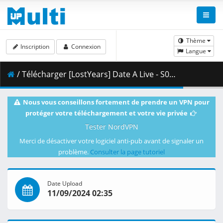
Thème
Inscription
Connexion
Langue
/ Télécharger [LostYears] Date A Live - S05E05 (WEB-DL 1080p x264 AAC E-AC-3) [E1EFE8D3].mkv.002 ( 482.88 MB )
Nous vous conseillons fortement de prendre un VPN pour
protéger votre téléchargement et votre vie privée
Tester NordVPN
Merci de désactiver votre logiciel anti-pub avant de signaler un
problème.
Consulter la page tutoriel
Date Upload
11/09/2024 02:35