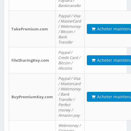
Paysera /
Banktransfer
Paypal / Visa
/ MasterCard
/ Webmoney
Acheter mainten
TakePremium.com
/ Bitcoin /
Bank
Transfer
Paypal /
Credit Card /
Acheter mainten
FileSharingKey.com
Bitcoin /
Altcoins
Paypal / Visa
/ Mastercard
/ Webmoney
/ Bank
Acheter mainten
BuyPremiumKey.com
Transfer /
Perfect
money /
Amazon pay
Webmoney /
Coingate