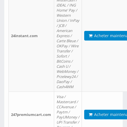
Mistercash /
iDEAL / ING
Home' Pay /
Western
Union / InPay
/ JCB /
American
Acheter mainten
24instant.com
Express /
Carte Bleue /
OKPay / Wire
Transfer /
Sofort /
BitCoins /
Cash U /
WebMoney /
Przelewy24 /
DaoPay /
Cash4WM
Visa /
Mastercard /
CCAvenue /
Paytm /
Acheter mainten
247premiumcart.com
PayUMoney /
UPi Transfer /