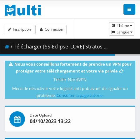
Thème
Inscription
Connexion
Langue
/ Télécharger [SS-Eclipse_LOVE] Stratos 4 Advance 03 「ANGLE OF ATTACK」 (1920x1080 HEVC_M10p ALAC).mkv.001 ( 328.57 MB )
Nous vous conseillons fortement de prendre un VPN pour
protéger votre téléchargement et votre vie privée
Tester NordVPN
Merci de désactiver votre logiciel anti-pub avant de signaler un
problème.
Consulter la page tutoriel
Date Upload
04/10/2023 13:22