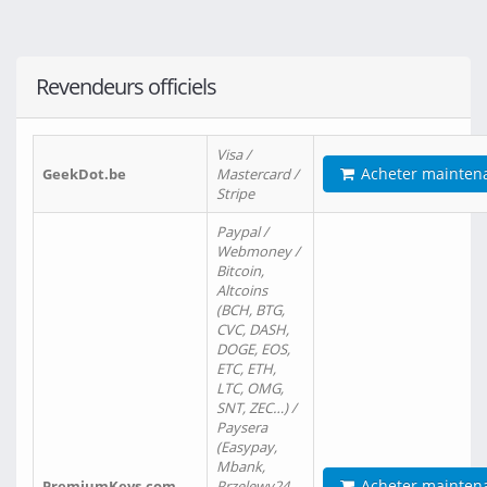
Revendeurs officiels
Visa /
Acheter mainten
GeekDot.be
Mastercard /
Stripe
Paypal /
Webmoney /
Bitcoin,
Altcoins
(BCH, BTG,
CVC, DASH,
DOGE, EOS,
ETC, ETH,
LTC, OMG,
SNT, ZEC…) /
Paysera
(Easypay,
Mbank,
Acheter mainten
PremiumKeys.com
Przelewy24,