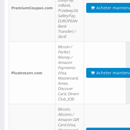
(EasyPay,
mBank,
Acheter mainten
PremiumCoupon.com
Przelewy24,
SafetyPay,
EUROPEAN
Bank
Transfer) /
Skrill
Bitcoin /
Perfect
Money /
Amazon
Payments
Acheter mainten
PlusInstant.com
(Visa,
Mastercard,
Amex,
Discover
Card, Diners
Club, JCB)
Bitcoin,
Altcoins /
Amazon Gift
Card (Visa,