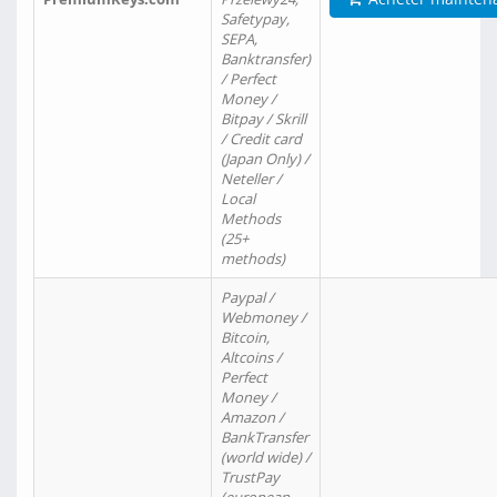
Safetypay,
SEPA,
Banktransfer)
/ Perfect
Money /
Bitpay / Skrill
/ Credit card
(Japan Only) /
Neteller /
Local
Methods
(25+
methods)
Paypal /
Webmoney /
Bitcoin,
Altcoins /
Perfect
Money /
Amazon /
BankTransfer
(world wide) /
TrustPay