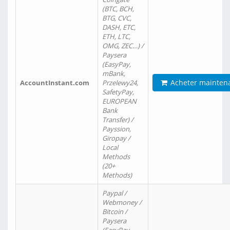
(BTC, BCH,
BTG, CVC,
DASH, ETC,
ETH, LTC,
OMG, ZEC…) /
Paysera
(EasyPay,
mBank,
Acheter mainten
AccountInstant.com
Przelewy24,
SafetyPay,
EUROPEAN
Bank
Transfer) /
Payssion,
Giropay /
Local
Methods
(20+
Methods)
Paypal /
Webmoney /
Bitcoin /
Paysera