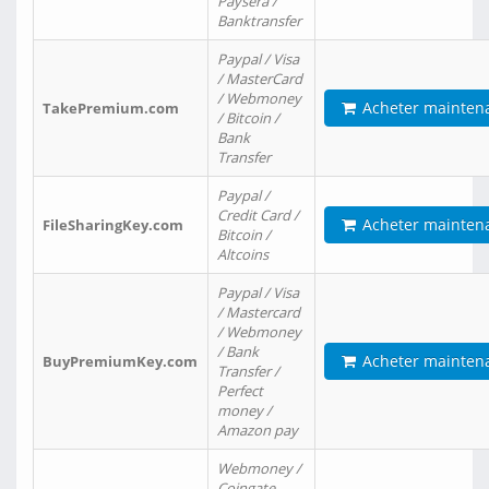
Paysera /
Banktransfer
Paypal / Visa
/ MasterCard
/ Webmoney
Acheter mainten
TakePremium.com
/ Bitcoin /
Bank
Transfer
Paypal /
Credit Card /
Acheter mainten
FileSharingKey.com
Bitcoin /
Altcoins
Paypal / Visa
/ Mastercard
/ Webmoney
/ Bank
Acheter mainten
BuyPremiumKey.com
Transfer /
Perfect
money /
Amazon pay
Webmoney /
Coingate