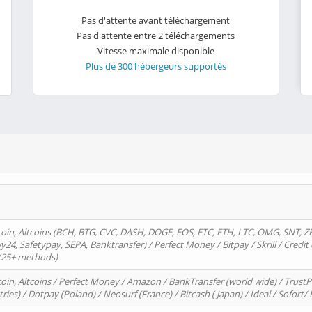
Pas d'attente avant téléchargement
Pas d'attente entre 2 téléchargements
Vitesse maximale disponible
Plus de 300 hébergeurs supportés
oin, Altcoins (BCH, BTG, CVC, DASH, DOGE, EOS, ETC, ETH, LTC, OMG, SNT, Z
4, Safetypay, SEPA, Banktransfer) / Perfect Money / Bitpay / Skrill / Credit 
 (25+ methods)
oin, Altcoins / Perfect Money / Amazon / BankTransfer (world wide) / Trus
tries) / Dotpay (Poland) / Neosurf (France) / Bitcash ( Japan) / Ideal / Sofort