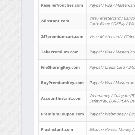
ResellerVoucher.com
Paypal / Visa / MasterCar
Visa / Mastercard / Banco
24instant.com
Carte Bleue / OKPay / Wi
247premiumcart.com
Visa / Mastercard / CCAv
TakePremium.com
Paypal / Visa / MasterCar
FileSharingKey.com
Paypal / Credit Card / Bitc
BuyPremiumKey.com
Paypal / Visa / Masterca
Webmoney / Coingate (BTC
AccountInstant.com
SafetyPay, EUROPEAN Bank
PremiumCoupon.com
Paypal / Webmoney / Bitc
PlusInstant.com
Bitcoin / Perfect Money /