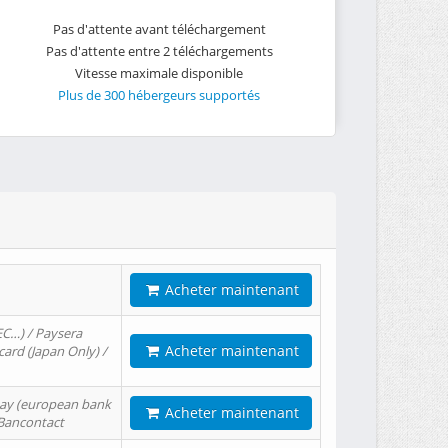
Pas d'attente avant téléchargement
Pas d'attente entre 2 téléchargements
Vitesse maximale disponible
Plus de 300 hébergeurs supportés
Acheter maintenant
EC…) / Paysera
Acheter maintenant
card (Japan Only) /
tPay (european bank
Acheter maintenant
/ Bancontact