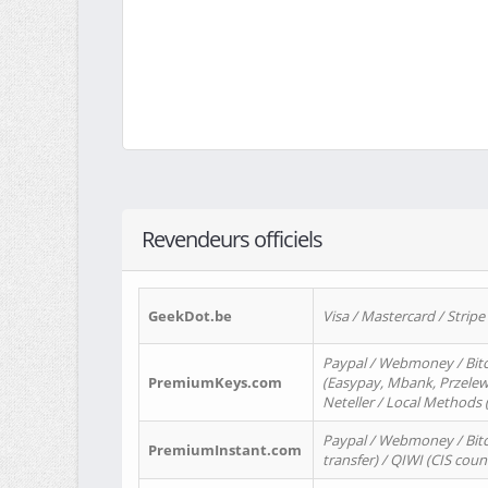
Revendeurs officiels
GeekDot.be
Visa / Mastercard / Stripe
Paypal / Webmoney / Bitc
PremiumKeys.com
(Easypay, Mbank, Przelewy2
Neteller / Local Methods
Paypal / Webmoney / Bitc
PremiumInstant.com
transfer) / QIWI (CIS coun