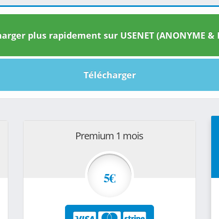
arger plus rapidement sur USENET (ANONYME & I
Télécharger
Premium 1 mois
5€