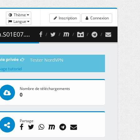
Thème
Inscription
Connexion
Langue
2 ( 468.44 MB )
vie privée
Tester NordVPN
page tutoriel
Nombre de téléchargements
0
Partage