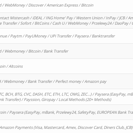
d / WebMoney / Discover / American Express / Bitcoin
ntact Mistercash / iDEAL / ING Home' Pay / Western Union / InPay / JCB / Am
re Transfer / Sofort / BitCoins / Cash U / WebMoney / Przelewy24 / DaoPay 
enue / Paytm / PayUMoney / UPi Transfer / Paysera / Banktransfer
d / Webmoney / Bitcoin / Bank Transfer
oin / Altcoins
rd / Webmoney / Bank Transfer / Perfect money / Amazon pay
, BCH, BTG, CVC, DASH, ETC, ETH, LTC, OMG, ZEC…) / Paysera (EasyPay, mB
 Transfer) / Payssion, Giropay / Local Methods (20+ Methods)
oin / Paysera (EasyPay, mBank, Przelewy24, SafetyPay, EUROPEAN Bank Transf
 Amazon Payments (Visa, Mastercard, Amex, Discover Card, Diners Club, JCB)