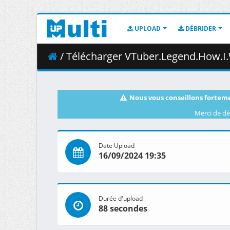
UPLOAD
DÉBRIDER
/ Télécharger VTuber.Legend.How.I.Went.Viral.after.Forgetting
Nous vous conseillons forteme
Merci de dé
Date Upload
16/09/2024 19:35
Durée d'upload
88 secondes