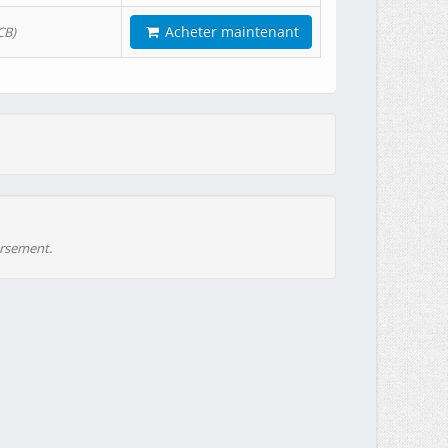
Acheter maintenant
CB)
ursement.