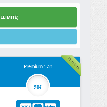
LLIMITÉ)
Populaire
Premium 1 an
50€