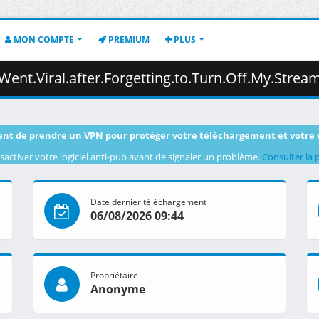
MON COMPTE
PREMIUM
PLUS
.to.Turn.Off.My.Stream.S01E07.REPACK.1080p.CR.WEB-DL.AAC2.0.H.264.DUAL-VARYG.mkv.00
nt de prendre un VPN pour protéger votre téléchargement et votre 
sactiver votre logiciel anti-pub avant de signaler un problème.
Consulter la 
Date dernier téléchargement
06/08/2026 09:44
Propriétaire
Anonyme