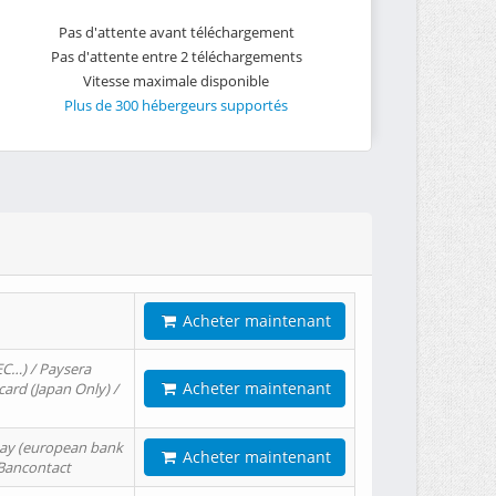
Pas d'attente avant téléchargement
Pas d'attente entre 2 téléchargements
Vitesse maximale disponible
Plus de 300 hébergeurs supportés
Acheter maintenant
EC…) / Paysera
Acheter maintenant
card (Japan Only) /
tPay (european bank
Acheter maintenant
/ Bancontact