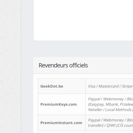
Revendeurs officiels
GeekDot.be
Visa / Mastercard / Stripe
Paypal / Webmoney / Bitc
PremiumKeys.com
(Easypay, Mbank, Przelewy2
Neteller / Local Methods
Paypal / Webmoney / Bitc
PremiumInstant.com
transfer) / QIWI (CIS coun