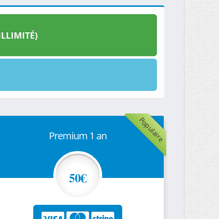
LLIMITÉ)
Populaire
Premium 1 an
50€