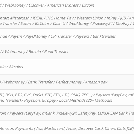
d / WebMoney / Discover / American Express / Bitcoin
ntact Mistercash / iDEAL / ING Home' Pay / Western Union / InPay / JCB / Am
re Transfer / Sofort / BitCoins / Cash U / WebMoney / Przelewy24 / DaoPay 
enue / Paytm / PayUMoney / UPi Transfer / Paysera / Banktransfer
d / Webmoney / Bitcoin / Bank Transfer
oin / Altcoins
rd / Webmoney / Bank Transfer / Perfect money / Amazon pay
, BCH, BTG, CVC, DASH, ETC, ETH, LTC, OMG, ZEC…) / Paysera (EasyPay, mB
 Transfer) / Payssion, Giropay / Local Methods (20+ Methods)
oin / Paysera (EasyPay, mBank, Przelewy24, SafetyPay, EUROPEAN Bank Transf
 Amazon Payments (Visa, Mastercard, Amex, Discover Card, Diners Club, JCB)