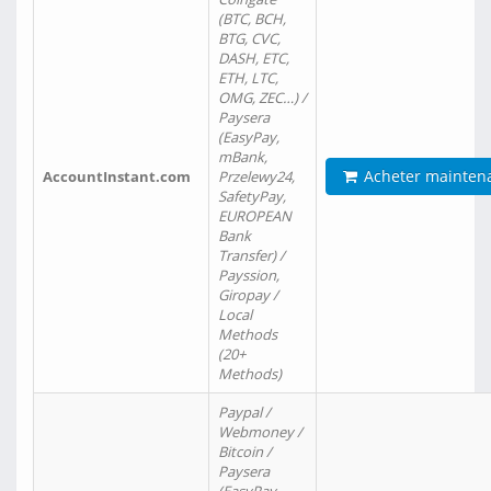
(BTC, BCH,
BTG, CVC,
DASH, ETC,
ETH, LTC,
OMG, ZEC…) /
Paysera
(EasyPay,
mBank,
Acheter mainten
AccountInstant.com
Przelewy24,
SafetyPay,
EUROPEAN
Bank
Transfer) /
Payssion,
Giropay /
Local
Methods
(20+
Methods)
Paypal /
Webmoney /
Bitcoin /
Paysera