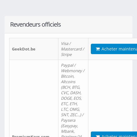
Revendeurs officiels
Visa /
Acheter mainten
GeekDot.be
Mastercard /
Stripe
Paypal /
Webmoney /
Bitcoin,
Altcoins
(BCH, BTG,
CVC, DASH,
DOGE, EOS,
ETC, ETH,
LTC, OMG,
SNT, ZEC…) /
Paysera
(Easypay,
Mbank,
Acheter mainten
PremiumKeys.com
Przelewy24,