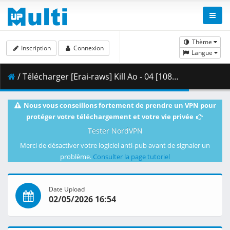
Thème
Inscription
Connexion
Langue
/ Télécharger [Erai-raws] Kill Ao - 04 [1080p CR WEB-DL AVC AAC][MultiSub][657C6F22].mkv.002 ( 462.37 MB )
Nous vous conseillons fortement de prendre un VPN pour
protéger votre téléchargement et votre vie privée
Tester NordVPN
Merci de désactiver votre logiciel anti-pub avant de signaler un
problème.
Consulter la page tutoriel
Date Upload
02/05/2026 16:54