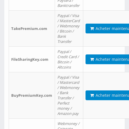
Paysera /
Banktransfer
Paypal / Visa
/ MasterCard
/ Webmoney
Acheter mainten
TakePremium.com
/ Bitcoin /
Bank
Transfer
Paypal /
Credit Card /
Acheter mainten
FileSharingKey.com
Bitcoin /
Altcoins
Paypal / Visa
/ Mastercard
/ Webmoney
/ Bank
Acheter mainten
BuyPremiumKey.com
Transfer /
Perfect
money /
Amazon pay
Webmoney /
Coingate