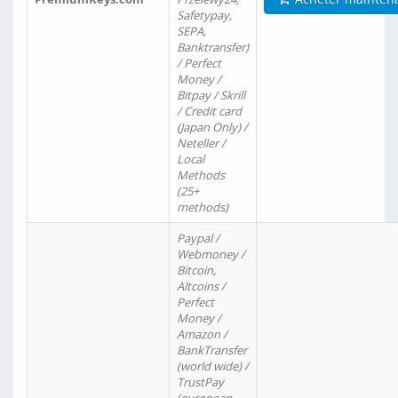
Safetypay,
SEPA,
Banktransfer)
/ Perfect
Money /
Bitpay / Skrill
/ Credit card
(Japan Only) /
Neteller /
Local
Methods
(25+
methods)
Paypal /
Webmoney /
Bitcoin,
Altcoins /
Perfect
Money /
Amazon /
BankTransfer
(world wide) /
TrustPay