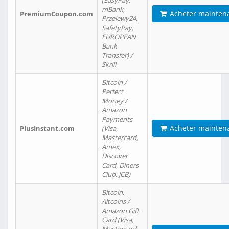
(EasyPay,
mBank,
Acheter mainten
PremiumCoupon.com
Przelewy24,
SafetyPay,
EUROPEAN
Bank
Transfer) /
Skrill
Bitcoin /
Perfect
Money /
Amazon
Payments
Acheter mainten
PlusInstant.com
(Visa,
Mastercard,
Amex,
Discover
Card, Diners
Club, JCB)
Bitcoin,
Altcoins /
Amazon Gift
Card (Visa,