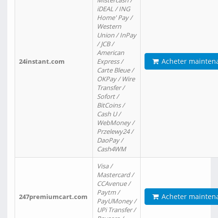
Mistercash /
iDEAL / ING
Home' Pay /
Western
Union / InPay
/ JCB /
American
Acheter mainten
24instant.com
Express /
Carte Bleue /
OKPay / Wire
Transfer /
Sofort /
BitCoins /
Cash U /
WebMoney /
Przelewy24 /
DaoPay /
Cash4WM
Visa /
Mastercard /
CCAvenue /
Paytm /
Acheter mainten
247premiumcart.com
PayUMoney /
UPi Transfer /