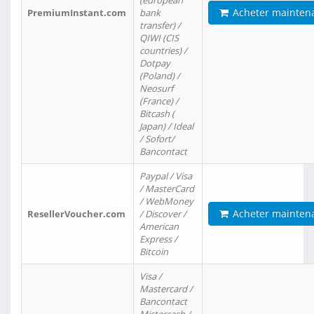
(european
Acheter mainten
PremiumInstant.com
bank
transfer) /
QIWI (CIS
countries) /
Dotpay
(Poland) /
Neosurf
(France) /
Bitcash (
Japan) / Ideal
/ Sofort/
Bancontact
Paypal / Visa
/ MasterCard
/ WebMoney
Acheter mainten
ResellerVoucher.com
/ Discover /
American
Express /
Bitcoin
Visa /
Mastercard /
Bancontact