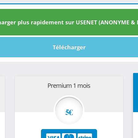
arger plus rapidement sur USENET (ANONYME & I
Télécharger
Premium 1 mois
5€