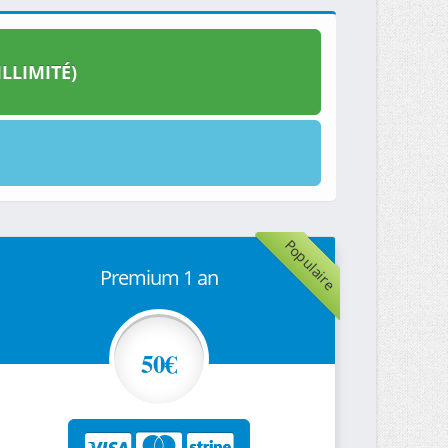
LLIMITÉ)
Populaire
Premium 1 an
50€