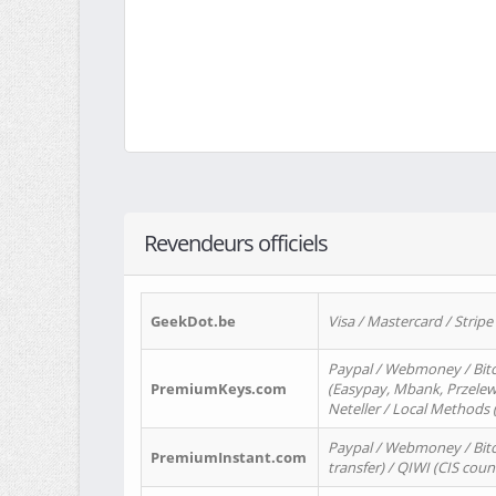
Revendeurs officiels
GeekDot.be
Visa / Mastercard / Stripe
Paypal / Webmoney / Bitc
PremiumKeys.com
(Easypay, Mbank, Przelewy2
Neteller / Local Methods
Paypal / Webmoney / Bitc
PremiumInstant.com
transfer) / QIWI (CIS coun