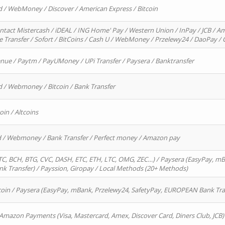
d / WebMoney / Discover / American Express / Bitcoin
ntact Mistercash / iDEAL / ING Home' Pay / Western Union / InPay / JCB / Am
re Transfer / Sofort / BitCoins / Cash U / WebMoney / Przelewy24 / DaoPay 
enue / Paytm / PayUMoney / UPi Transfer / Paysera / Banktransfer
d / Webmoney / Bitcoin / Bank Transfer
oin / Altcoins
rd / Webmoney / Bank Transfer / Perfect money / Amazon pay
, BCH, BTG, CVC, DASH, ETC, ETH, LTC, OMG, ZEC…) / Paysera (EasyPay, mB
 Transfer) / Payssion, Giropay / Local Methods (20+ Methods)
oin / Paysera (EasyPay, mBank, Przelewy24, SafetyPay, EUROPEAN Bank Transf
 Amazon Payments (Visa, Mastercard, Amex, Discover Card, Diners Club, JCB)