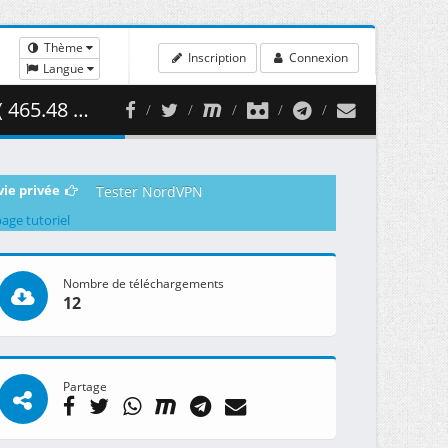
Thème
Inscription
Connexion
Langue
5.48 MB )
vie privée
Tester NordVPN
page tutoriel
Nombre de téléchargements
12
Partage