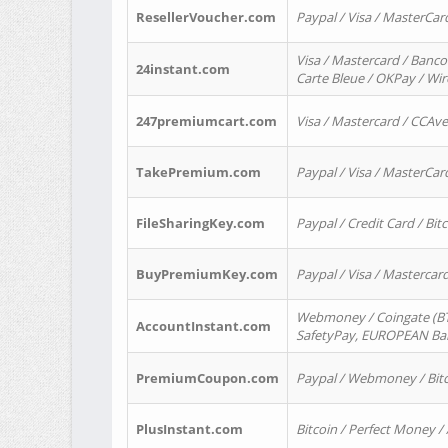
ResellerVoucher.com
Paypal / Visa / MasterCar
Visa / Mastercard / Banco
24instant.com
Carte Bleue / OKPay / Wi
247premiumcart.com
Visa / Mastercard / CCAv
TakePremium.com
Paypal / Visa / MasterCar
FileSharingKey.com
Paypal / Credit Card / Bitc
BuyPremiumKey.com
Paypal / Visa / Masterca
Webmoney / Coingate (BTC
AccountInstant.com
SafetyPay, EUROPEAN Bank
PremiumCoupon.com
Paypal / Webmoney / Bitc
PlusInstant.com
Bitcoin / Perfect Money /