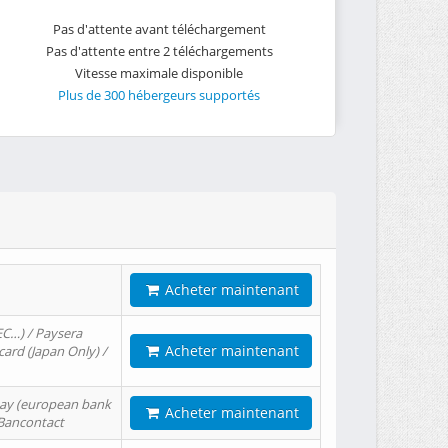
Pas d'attente avant téléchargement
Pas d'attente entre 2 téléchargements
Vitesse maximale disponible
Plus de 300 hébergeurs supportés
Acheter maintenant
EC…) / Paysera
Acheter maintenant
card (Japan Only) /
tPay (european bank
Acheter maintenant
/ Bancontact