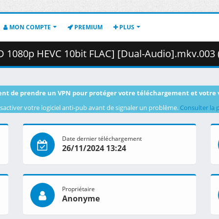
MON COMPTE
PREMIUM
PLUS
 1080p HEVC 10bit FLAC] [Dual-Audio].mkv.003 ( 46
nt de prendre un VPN pour protéger votre téléchargement et votre 
sactiver votre logiciel anti-pub avant de signaler un problème.
Consulter la 
Date dernier téléchargement
26/11/2024 13:24
Propriétaire
Anonyme