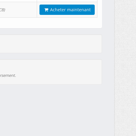
Acheter maintenant
CB)
ursement.