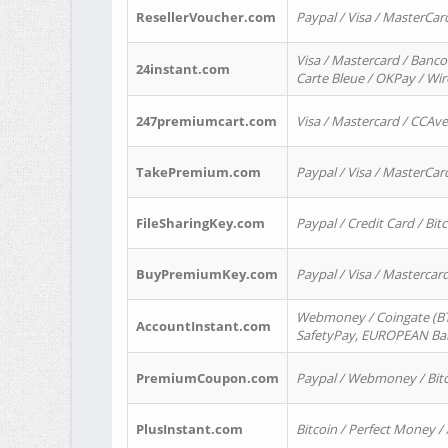
ResellerVoucher.com
Paypal / Visa / MasterCar
Visa / Mastercard / Banco
24instant.com
Carte Bleue / OKPay / Wi
247premiumcart.com
Visa / Mastercard / CCAv
TakePremium.com
Paypal / Visa / MasterCar
FileSharingKey.com
Paypal / Credit Card / Bitc
BuyPremiumKey.com
Paypal / Visa / Masterca
Webmoney / Coingate (BTC
AccountInstant.com
SafetyPay, EUROPEAN Bank
PremiumCoupon.com
Paypal / Webmoney / Bitc
PlusInstant.com
Bitcoin / Perfect Money /