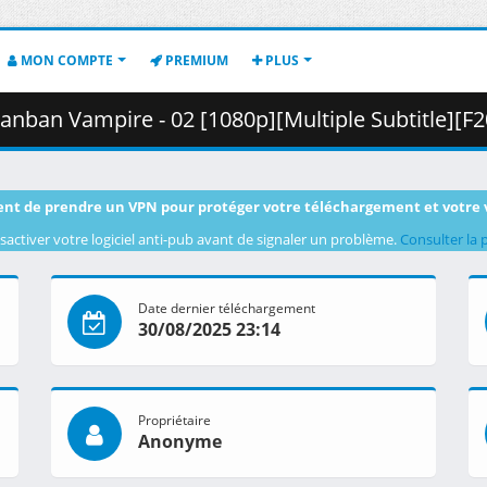
MON COMPTE
PREMIUM
PLUS
mpire - 02 [1080p][Multiple Subtitle][F20934AF].mkv.002 ( 
nt de prendre un VPN pour protéger votre téléchargement et votre 
sactiver votre logiciel anti-pub avant de signaler un problème.
Consulter la 
Date dernier téléchargement
30/08/2025 23:14
Propriétaire
Anonyme