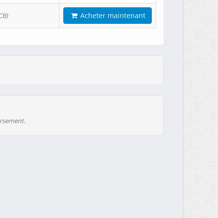
Acheter maintenant
CB)
ursement.