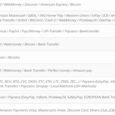
d / WebMoney / Discover / American Express / Bitcoin
ntact Mistercash / iDEAL / ING Home' Pay / Western Union / InPay / JCB / Am
re Transfer / Sofort / BitCoins / Cash U / WebMoney / Przelewy24 / DaoPay 
enue / Paytm / PayUMoney / UPi Transfer / Paysera / Banktransfer
d / Webmoney / Bitcoin / Bank Transfer
oin / Altcoins
rd / Webmoney / Bank Transfer / Perfect money / Amazon pay
, BCH, BTG, CVC, DASH, ETC, ETH, LTC, OMG, ZEC…) / Paysera (EasyPay, mB
 Transfer) / Payssion, Giropay / Local Methods (20+ Methods)
oin / Paysera (EasyPay, mBank, Przelewy24, SafetyPay, EUROPEAN Bank Transf
 Amazon Payments (Visa, Mastercard, Amex, Discover Card, Diners Club, JCB)