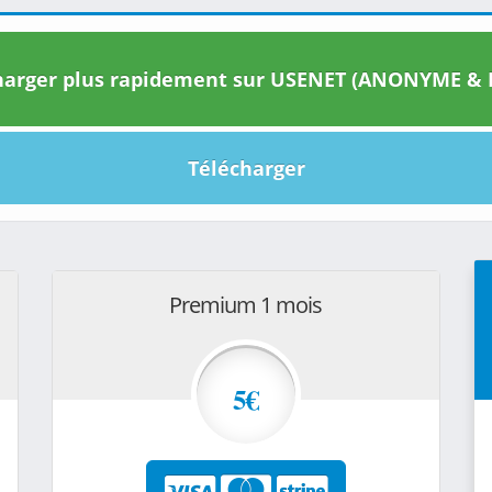
arger plus rapidement sur USENET (ANONYME & I
Télécharger
Premium 1 mois
5€