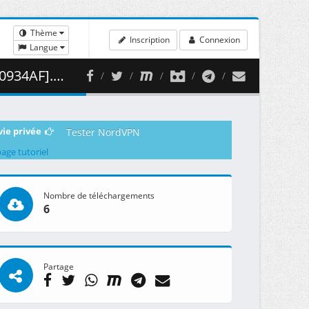
Thème
Inscription
Connexion
Langue
432.10 MB )
vie privée
Tester NordVPN
page tutoriel
Nombre de téléchargements
6
Partage