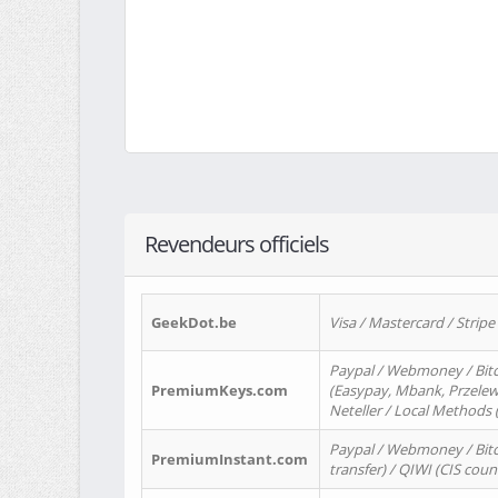
Revendeurs officiels
GeekDot.be
Visa / Mastercard / Stripe
Paypal / Webmoney / Bitc
PremiumKeys.com
(Easypay, Mbank, Przelewy2
Neteller / Local Methods
Paypal / Webmoney / Bitc
PremiumInstant.com
transfer) / QIWI (CIS coun