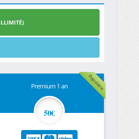
LLIMITÉ)
Populaire
Premium 1 an
50€