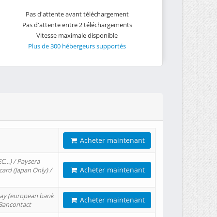
Pas d'attente avant téléchargement
Pas d'attente entre 2 téléchargements
Vitesse maximale disponible
Plus de 300 hébergeurs supportés
Acheter maintenant
EC…) / Paysera
Acheter maintenant
card (Japan Only) /
tPay (european bank
Acheter maintenant
/ Bancontact