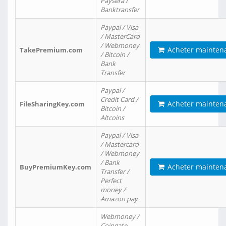
Paysera /
Banktransfer
Paypal / Visa
/ MasterCard
/ Webmoney
Acheter mainten
TakePremium.com
/ Bitcoin /
Bank
Transfer
Paypal /
Credit Card /
Acheter mainten
FileSharingKey.com
Bitcoin /
Altcoins
Paypal / Visa
/ Mastercard
/ Webmoney
/ Bank
Acheter mainten
BuyPremiumKey.com
Transfer /
Perfect
money /
Amazon pay
Webmoney /
Coingate