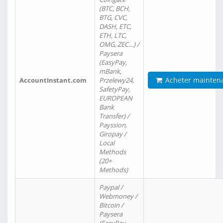
(BTC, BCH,
BTG, CVC,
DASH, ETC,
ETH, LTC,
OMG, ZEC…) /
Paysera
(EasyPay,
mBank,
Acheter mainten
AccountInstant.com
Przelewy24,
SafetyPay,
EUROPEAN
Bank
Transfer) /
Payssion,
Giropay /
Local
Methods
(20+
Methods)
Paypal /
Webmoney /
Bitcoin /
Paysera