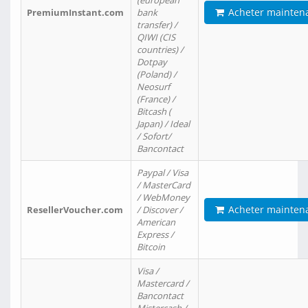
(european
Acheter mainten
PremiumInstant.com
bank
transfer) /
QIWI (CIS
countries) /
Dotpay
(Poland) /
Neosurf
(France) /
Bitcash (
Japan) / Ideal
/ Sofort/
Bancontact
Paypal / Visa
/ MasterCard
/ WebMoney
Acheter mainten
ResellerVoucher.com
/ Discover /
American
Express /
Bitcoin
Visa /
Mastercard /
Bancontact