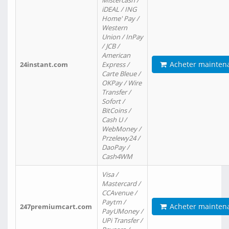
Mistercash /
iDEAL / ING
Home' Pay /
Western
Union / InPay
/ JCB /
American
Acheter mainten
24instant.com
Express /
Carte Bleue /
OKPay / Wire
Transfer /
Sofort /
BitCoins /
Cash U /
WebMoney /
Przelewy24 /
DaoPay /
Cash4WM
Visa /
Mastercard /
CCAvenue /
Paytm /
Acheter mainten
247premiumcart.com
PayUMoney /
UPi Transfer /