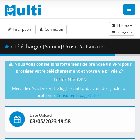
Thème
Inscription
Connexion
Langue
/ Télécharger [Yameii] Urusei Yatsura (2022) - S01E10 [English Dub] [HID WEB-DL 1080p] [A703F970].mkv.001 ( 255.33 MB )
Nous vous conseillons fortement de prendre un VPN pour
protéger votre téléchargement et votre vie privée
Tester NordVPN
Merci de désactiver votre logiciel anti-pub avant de signaler un
problème.
Consulter la page tutoriel
Date Upload
03/05/2023 19:58