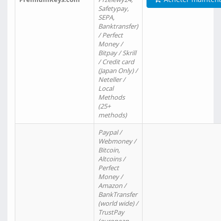
Safetypay,
SEPA,
Banktransfer)
/ Perfect
Money /
Bitpay / Skrill
/ Credit card
(Japan Only) /
Neteller /
Local
Methods
(25+
methods)
Paypal /
Webmoney /
Bitcoin,
Altcoins /
Perfect
Money /
Amazon /
BankTransfer
(world wide) /
TrustPay