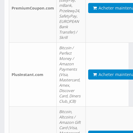
(EasyPay,
mBank,
Acheter mainten
PremiumCoupon.com
Przelewy24,
SafetyPay,
EUROPEAN
Bank
Transfer) /
Skrill
Bitcoin /
Perfect
Money /
Amazon
Payments
Acheter mainten
PlusInstant.com
(Visa,
Mastercard,
Amex,
Discover
Card, Diners
Club, JCB)
Bitcoin,
Altcoins /
Amazon Gift
Card (Visa,