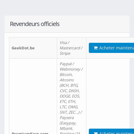
Revendeurs officiels
Visa /
Acheter mainten
GeekDot.be
Mastercard /
Stripe
Paypal /
Webmoney /
Bitcoin,
Altcoins
(BCH, BTG,
CVC, DASH,
DOGE, EOS,
ETC, ETH,
LTC, OMG,
SNT, ZEC…) /
Paysera
(Easypay,
Mbank,
Acheter mainten
PremiumKeys.com
Przelewy24,