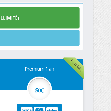
LLIMITÉ)
Populaire
Premium 1 an
50€