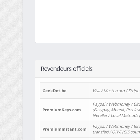
Revendeurs officiels
GeekDot.be
Visa / Mastercard / Stripe
Paypal / Webmoney / Bitc
PremiumKeys.com
(Easypay, Mbank, Przelewy2
Neteller / Local Methods
Paypal / Webmoney / Bitc
PremiumInstant.com
transfer) / QIWI (CIS coun