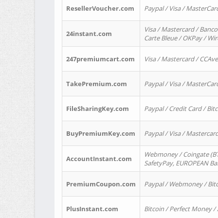
ResellerVoucher.com
Paypal / Visa / MasterCar
Visa / Mastercard / Banco
24instant.com
Carte Bleue / OKPay / Wi
247premiumcart.com
Visa / Mastercard / CCAv
TakePremium.com
Paypal / Visa / MasterCar
FileSharingKey.com
Paypal / Credit Card / Bitc
BuyPremiumKey.com
Paypal / Visa / Masterca
Webmoney / Coingate (BTC
AccountInstant.com
SafetyPay, EUROPEAN Bank
PremiumCoupon.com
Paypal / Webmoney / Bitc
PlusInstant.com
Bitcoin / Perfect Money /