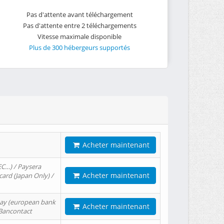
Pas d'attente avant téléchargement
Pas d'attente entre 2 téléchargements
Vitesse maximale disponible
Plus de 300 hébergeurs supportés
Acheter maintenant
EC…) / Paysera
Acheter maintenant
card (Japan Only) /
tPay (european bank
Acheter maintenant
/ Bancontact