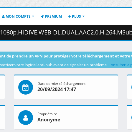
MON COMPTE
PREMIUM
PLUS
IDIVE.WEB-DL.DUAL.AAC2.0.H.264.MSubs-ToonsHub.mkv.002 ( 4
nt de prendre un VPN pour protéger votre téléchargement et votre 
sactiver votre logiciel anti-pub avant de signaler un problème.
Consulter la 
Date dernier téléchargement
20/09/2024 17:47
Propriétaire
Anonyme