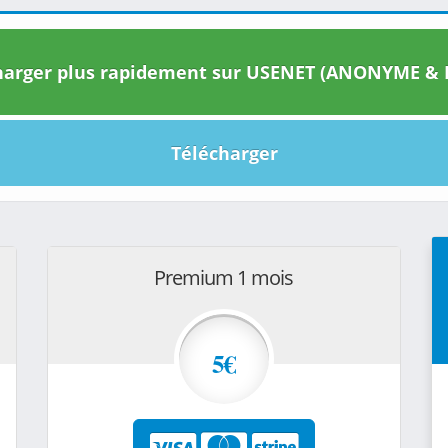
arger plus rapidement sur USENET (ANONYME & I
Télécharger
Premium 1 mois
5€