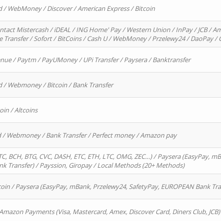
d / WebMoney / Discover / American Express / Bitcoin
ntact Mistercash / iDEAL / ING Home' Pay / Western Union / InPay / JCB / Am
re Transfer / Sofort / BitCoins / Cash U / WebMoney / Przelewy24 / DaoPay 
enue / Paytm / PayUMoney / UPi Transfer / Paysera / Banktransfer
d / Webmoney / Bitcoin / Bank Transfer
oin / Altcoins
rd / Webmoney / Bank Transfer / Perfect money / Amazon pay
, BCH, BTG, CVC, DASH, ETC, ETH, LTC, OMG, ZEC…) / Paysera (EasyPay, mB
 Transfer) / Payssion, Giropay / Local Methods (20+ Methods)
oin / Paysera (EasyPay, mBank, Przelewy24, SafetyPay, EUROPEAN Bank Transf
 Amazon Payments (Visa, Mastercard, Amex, Discover Card, Diners Club, JCB)