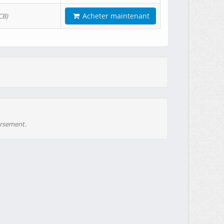
Acheter maintenant
CB)
ursement.