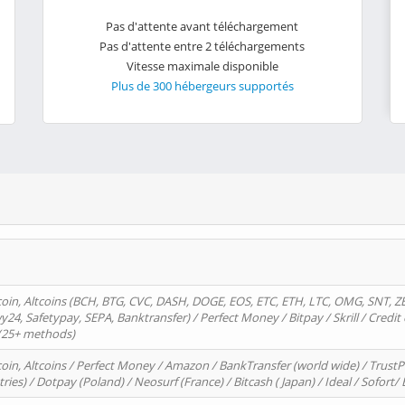
Pas d'attente avant téléchargement
Pas d'attente entre 2 téléchargements
Vitesse maximale disponible
Plus de 300 hébergeurs supportés
oin, Altcoins (BCH, BTG, CVC, DASH, DOGE, EOS, ETC, ETH, LTC, OMG, SNT, Z
4, Safetypay, SEPA, Banktransfer) / Perfect Money / Bitpay / Skrill / Credit 
 (25+ methods)
oin, Altcoins / Perfect Money / Amazon / BankTransfer (world wide) / Trus
tries) / Dotpay (Poland) / Neosurf (France) / Bitcash ( Japan) / Ideal / Sofort