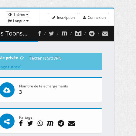
Thème
Inscription
Connexion
Langue
41.85 MB )
vie privée
Tester NordVPN
page tutoriel
Nombre de téléchargements
3
Partage