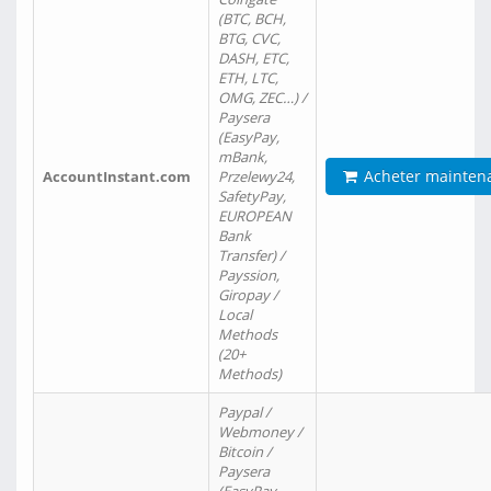
(BTC, BCH,
BTG, CVC,
DASH, ETC,
ETH, LTC,
OMG, ZEC…) /
Paysera
(EasyPay,
mBank,
Acheter mainten
AccountInstant.com
Przelewy24,
SafetyPay,
EUROPEAN
Bank
Transfer) /
Payssion,
Giropay /
Local
Methods
(20+
Methods)
Paypal /
Webmoney /
Bitcoin /
Paysera