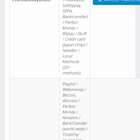
Safetypay,
SEPA,
Banktransfer)
/ Perfect
Money /
Bitpay / Skrill
/ Credit card
(Japan Only) /
Neteller /
Local
Methods
(25+
methods)
Paypal /
Webmoney /
Bitcoin,
Altcoins /
Perfect
Money /
Amazon /
BankTransfer
(world wide) /
TrustPay