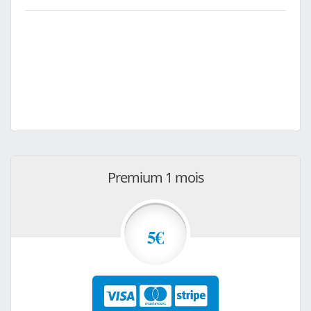
Premium 1 mois
5€