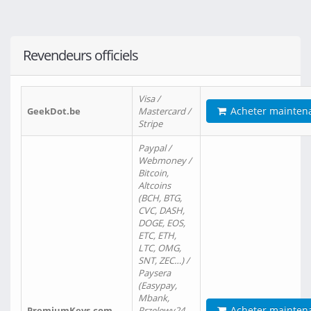
Revendeurs officiels
Visa /
Acheter mainten
GeekDot.be
Mastercard /
Stripe
Paypal /
Webmoney /
Bitcoin,
Altcoins
(BCH, BTG,
CVC, DASH,
DOGE, EOS,
ETC, ETH,
LTC, OMG,
SNT, ZEC…) /
Paysera
(Easypay,
Mbank,
Acheter mainten
PremiumKeys.com
Przelewy24,