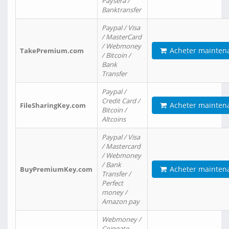
Paysera /
Banktransfer
Paypal / Visa
/ MasterCard
/ Webmoney
Acheter mainten
TakePremium.com
/ Bitcoin /
Bank
Transfer
Paypal /
Credit Card /
Acheter mainten
FileSharingKey.com
Bitcoin /
Altcoins
Paypal / Visa
/ Mastercard
/ Webmoney
/ Bank
Acheter mainten
BuyPremiumKey.com
Transfer /
Perfect
money /
Amazon pay
Webmoney /
Coingate