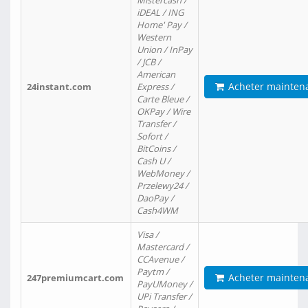
Mistercash /
iDEAL / ING
Home' Pay /
Western
Union / InPay
/ JCB /
American
Acheter mainten
24instant.com
Express /
Carte Bleue /
OKPay / Wire
Transfer /
Sofort /
BitCoins /
Cash U /
WebMoney /
Przelewy24 /
DaoPay /
Cash4WM
Visa /
Mastercard /
CCAvenue /
Paytm /
Acheter mainten
247premiumcart.com
PayUMoney /
UPi Transfer /