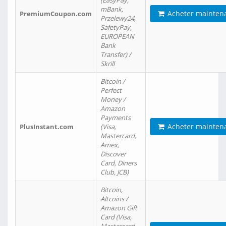
(EasyPay,
mBank,
Acheter mainten
PremiumCoupon.com
Przelewy24,
SafetyPay,
EUROPEAN
Bank
Transfer) /
Skrill
Bitcoin /
Perfect
Money /
Amazon
Payments
Acheter mainten
PlusInstant.com
(Visa,
Mastercard,
Amex,
Discover
Card, Diners
Club, JCB)
Bitcoin,
Altcoins /
Amazon Gift
Card (Visa,