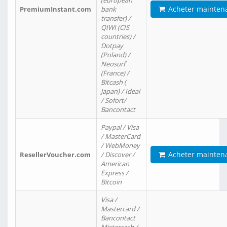
(european
Acheter mainten
PremiumInstant.com
bank
transfer) /
QIWI (CIS
countries) /
Dotpay
(Poland) /
Neosurf
(France) /
Bitcash (
Japan) / Ideal
/ Sofort/
Bancontact
Paypal / Visa
/ MasterCard
/ WebMoney
Acheter mainten
ResellerVoucher.com
/ Discover /
American
Express /
Bitcoin
Visa /
Mastercard /
Bancontact