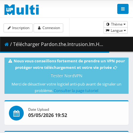
Thème
Inscription
Connexion
Langue
/ Télécharger Pardon.the.Intrusion.Im.Home.S01E05.This.is.a.work.of.fiction.okay.1080p.CR.WEB-DL.AAC2.0.H.264-VARYG.mkv.001 ( 448.02 MB )
Nous vous conseillons fortement de prendre un VPN pour
protéger votre téléchargement et votre vie privée
Tester NordVPN
Merci de désactiver votre logiciel anti-pub avant de signaler un
problème.
Consulter la page tutoriel
Date Upload
05/05/2026 19:52