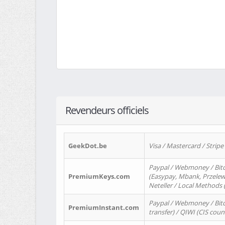
Revendeurs officiels
GeekDot.be
Visa / Mastercard / Stripe
Paypal / Webmoney / Bitc
PremiumKeys.com
(Easypay, Mbank, Przelewy2
Neteller / Local Methods
Paypal / Webmoney / Bitc
PremiumInstant.com
transfer) / QIWI (CIS coun