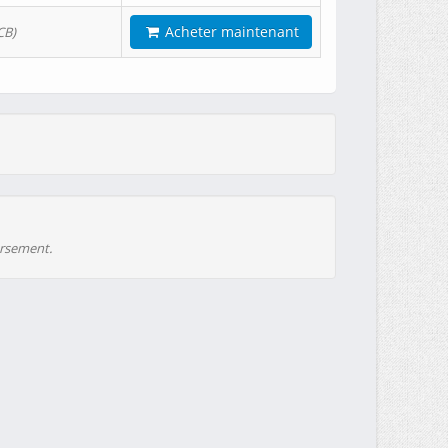
Acheter maintenant
CB)
ursement.