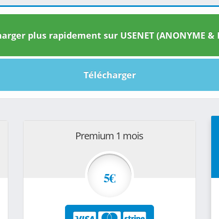
arger plus rapidement sur USENET (ANONYME & I
Télécharger
Premium 1 mois
5€