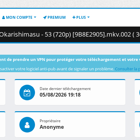
MON COMPTE
PREMIUM
PLUS
Okarishimasu - 53 (720p) [9B8E2905].mkv.002 ( 3
nt de prendre un VPN pour protéger votre téléchargement et votre 
sactiver votre logiciel anti-pub avant de signaler un problème.
Consulter la 
Date dernier téléchargement
05/08/2026 19:18
Propriétaire
Anonyme