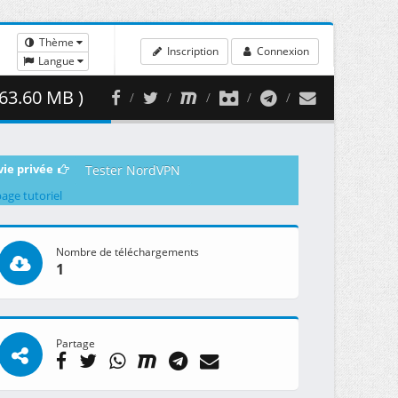
Thème
Inscription
Connexion
Langue
63.60 MB )
vie privée
Tester NordVPN
page tutoriel
Nombre de téléchargements
1
Partage