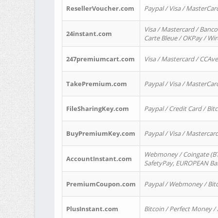
ResellerVoucher.com
Paypal / Visa / MasterCar
Visa / Mastercard / Banco
24instant.com
Carte Bleue / OKPay / Wi
247premiumcart.com
Visa / Mastercard / CCAv
TakePremium.com
Paypal / Visa / MasterCar
FileSharingKey.com
Paypal / Credit Card / Bitc
BuyPremiumKey.com
Paypal / Visa / Masterca
Webmoney / Coingate (BTC
AccountInstant.com
SafetyPay, EUROPEAN Bank
PremiumCoupon.com
Paypal / Webmoney / Bitc
PlusInstant.com
Bitcoin / Perfect Money /