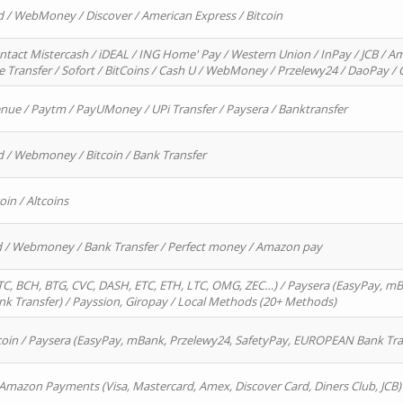
d / WebMoney / Discover / American Express / Bitcoin
ntact Mistercash / iDEAL / ING Home' Pay / Western Union / InPay / JCB / Am
re Transfer / Sofort / BitCoins / Cash U / WebMoney / Przelewy24 / DaoPay 
enue / Paytm / PayUMoney / UPi Transfer / Paysera / Banktransfer
d / Webmoney / Bitcoin / Bank Transfer
oin / Altcoins
rd / Webmoney / Bank Transfer / Perfect money / Amazon pay
, BCH, BTG, CVC, DASH, ETC, ETH, LTC, OMG, ZEC…) / Paysera (EasyPay, mB
 Transfer) / Payssion, Giropay / Local Methods (20+ Methods)
oin / Paysera (EasyPay, mBank, Przelewy24, SafetyPay, EUROPEAN Bank Transf
 Amazon Payments (Visa, Mastercard, Amex, Discover Card, Diners Club, JCB)