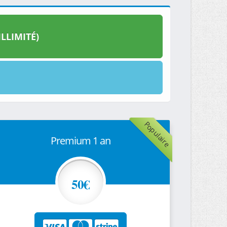
LLIMITÉ)
Populaire
Premium 1 an
50€