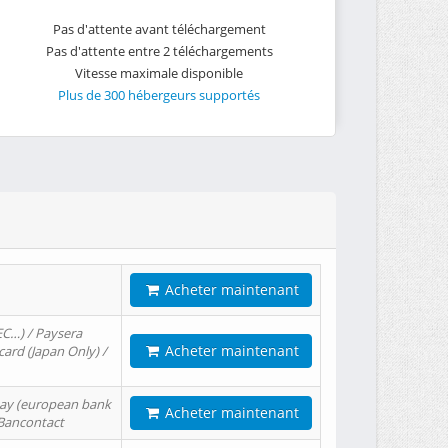
Pas d'attente avant téléchargement
Pas d'attente entre 2 téléchargements
Vitesse maximale disponible
Plus de 300 hébergeurs supportés
Acheter maintenant
EC…) / Paysera
Acheter maintenant
card (Japan Only) /
tPay (european bank
Acheter maintenant
/ Bancontact