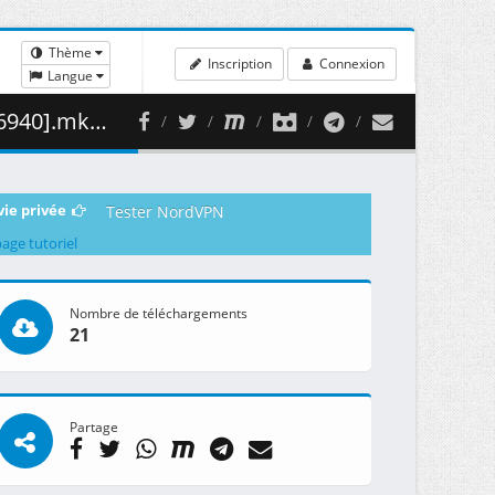
Thème
Inscription
Connexion
Langue
463.16 MB )
vie privée
Tester NordVPN
page tutoriel
Nombre de téléchargements
21
Partage