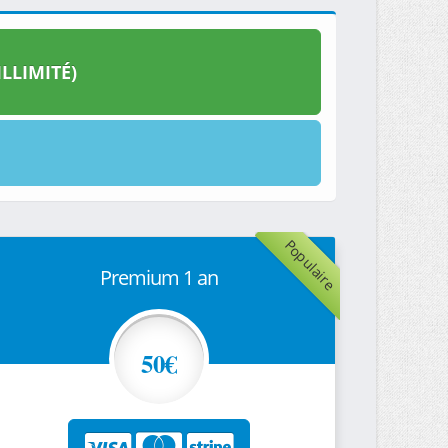
LLIMITÉ)
Populaire
Premium 1 an
50€