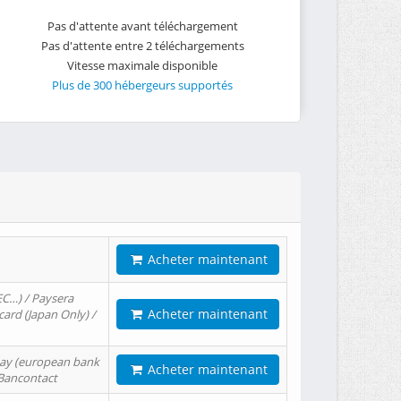
Pas d'attente avant téléchargement
Pas d'attente entre 2 téléchargements
Vitesse maximale disponible
Plus de 300 hébergeurs supportés
Acheter maintenant
EC…) / Paysera
Acheter maintenant
card (Japan Only) /
tPay (european bank
Acheter maintenant
/ Bancontact