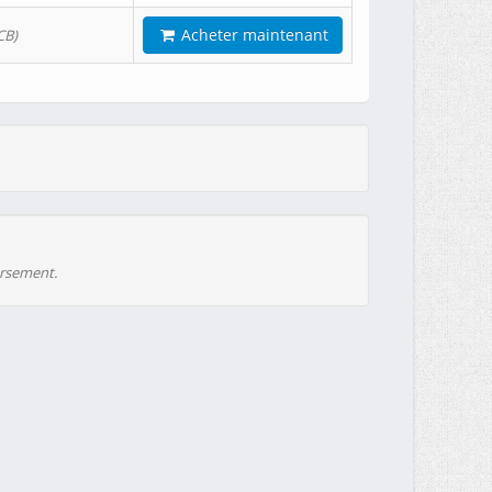
Acheter maintenant
CB)
ursement.