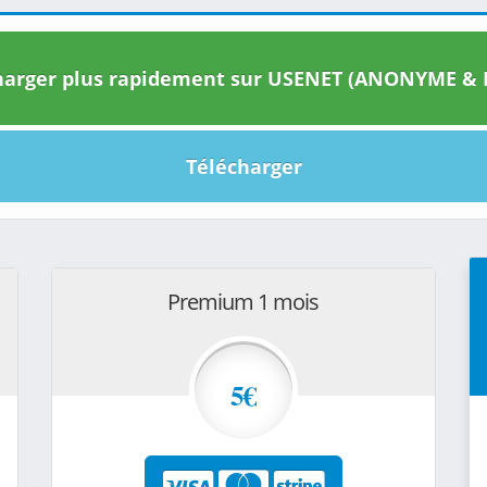
arger plus rapidement sur USENET (ANONYME & I
Télécharger
Premium 1 mois
5€