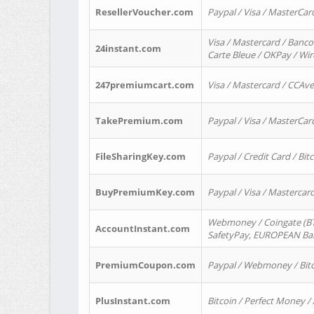
ResellerVoucher.com
Paypal / Visa / MasterCar
Visa / Mastercard / Banco
24instant.com
Carte Bleue / OKPay / Wi
247premiumcart.com
Visa / Mastercard / CCAv
TakePremium.com
Paypal / Visa / MasterCar
FileSharingKey.com
Paypal / Credit Card / Bitc
BuyPremiumKey.com
Paypal / Visa / Masterca
Webmoney / Coingate (BTC
AccountInstant.com
SafetyPay, EUROPEAN Bank
PremiumCoupon.com
Paypal / Webmoney / Bitc
PlusInstant.com
Bitcoin / Perfect Money /