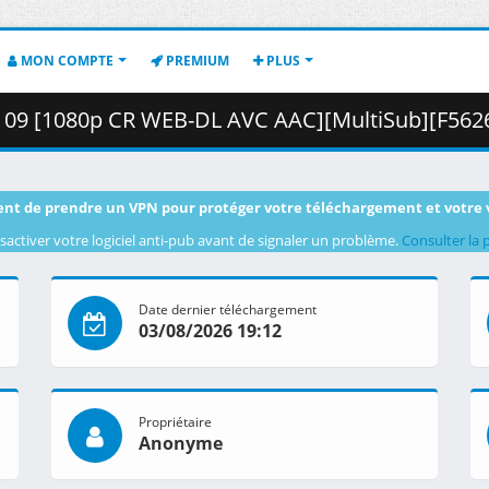
MON COMPTE
PREMIUM
PLUS
[1080p CR WEB-DL AVC AAC][MultiSub][F5626940].mkv.003 ( 
nt de prendre un VPN pour protéger votre téléchargement et votre 
sactiver votre logiciel anti-pub avant de signaler un problème.
Consulter la 
Date dernier téléchargement
03/08/2026 19:12
Propriétaire
Anonyme