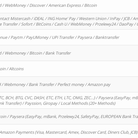
d / WebMoney / Discover / American Express / Bitcoin
ntact Mistercash / iDEAL / ING Home' Pay / Western Union / InPay / JCB / Am
re Transfer / Sofort / BitCoins / Cash U / WebMoney / Przelewy24 / DaoPay 
enue / Paytm / PayUMoney / UPi Transfer / Paysera / Banktransfer
d / Webmoney / Bitcoin / Bank Transfer
oin / Altcoins
rd / Webmoney / Bank Transfer / Perfect money / Amazon pay
, BCH, BTG, CVC, DASH, ETC, ETH, LTC, OMG, ZEC…) / Paysera (EasyPay, mB
 Transfer) / Payssion, Giropay / Local Methods (20+ Methods)
oin / Paysera (EasyPay, mBank, Przelewy24, SafetyPay, EUROPEAN Bank Transf
 Amazon Payments (Visa, Mastercard, Amex, Discover Card, Diners Club, JCB)