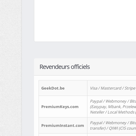
Revendeurs officiels
GeekDot.be
Visa / Mastercard / Stripe
Paypal / Webmoney / Bitc
PremiumKeys.com
(Easypay, Mbank, Przelewy2
Neteller / Local Methods
Paypal / Webmoney / Bitc
PremiumInstant.com
transfer) / QIWI (CIS coun