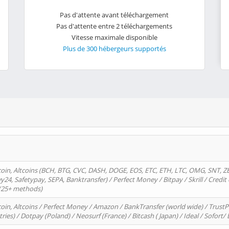
Pas d'attente avant téléchargement
Pas d'attente entre 2 téléchargements
Vitesse maximale disponible
Plus de 300 hébergeurs supportés
oin, Altcoins (BCH, BTG, CVC, DASH, DOGE, EOS, ETC, ETH, LTC, OMG, SNT, Z
4, Safetypay, SEPA, Banktransfer) / Perfect Money / Bitpay / Skrill / Credit 
 (25+ methods)
oin, Altcoins / Perfect Money / Amazon / BankTransfer (world wide) / Trus
tries) / Dotpay (Poland) / Neosurf (France) / Bitcash ( Japan) / Ideal / Sofort