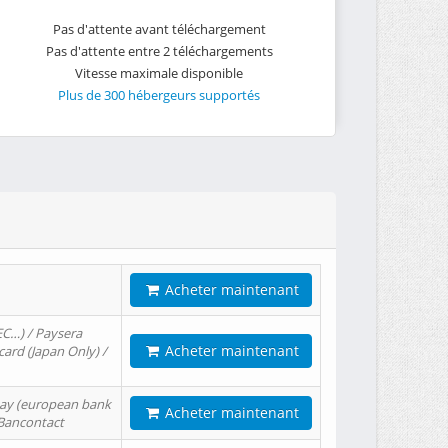
Pas d'attente avant téléchargement
Pas d'attente entre 2 téléchargements
Vitesse maximale disponible
Plus de 300 hébergeurs supportés
Acheter maintenant
EC…) / Paysera
Acheter maintenant
card (Japan Only) /
tPay (european bank
Acheter maintenant
/ Bancontact