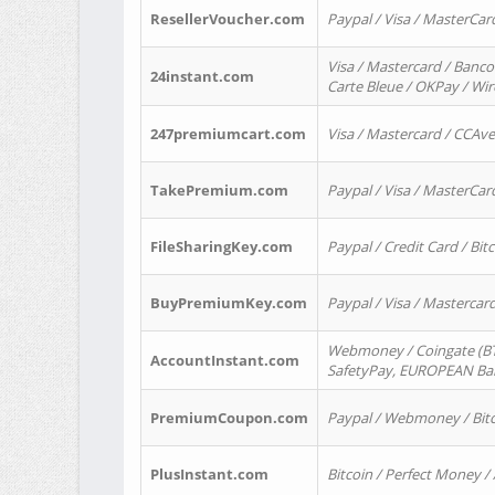
ResellerVoucher.com
Paypal / Visa / MasterCar
Visa / Mastercard / Banco
24instant.com
Carte Bleue / OKPay / Wi
247premiumcart.com
Visa / Mastercard / CCAv
TakePremium.com
Paypal / Visa / MasterCar
FileSharingKey.com
Paypal / Credit Card / Bitc
BuyPremiumKey.com
Paypal / Visa / Masterca
Webmoney / Coingate (BTC
AccountInstant.com
SafetyPay, EUROPEAN Bank
PremiumCoupon.com
Paypal / Webmoney / Bitc
PlusInstant.com
Bitcoin / Perfect Money /