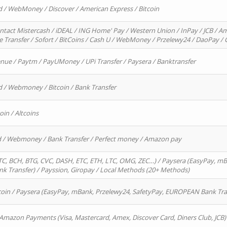
d / WebMoney / Discover / American Express / Bitcoin
ntact Mistercash / iDEAL / ING Home' Pay / Western Union / InPay / JCB / Am
re Transfer / Sofort / BitCoins / Cash U / WebMoney / Przelewy24 / DaoPay 
enue / Paytm / PayUMoney / UPi Transfer / Paysera / Banktransfer
d / Webmoney / Bitcoin / Bank Transfer
oin / Altcoins
rd / Webmoney / Bank Transfer / Perfect money / Amazon pay
, BCH, BTG, CVC, DASH, ETC, ETH, LTC, OMG, ZEC…) / Paysera (EasyPay, mB
 Transfer) / Payssion, Giropay / Local Methods (20+ Methods)
oin / Paysera (EasyPay, mBank, Przelewy24, SafetyPay, EUROPEAN Bank Transf
 Amazon Payments (Visa, Mastercard, Amex, Discover Card, Diners Club, JCB)