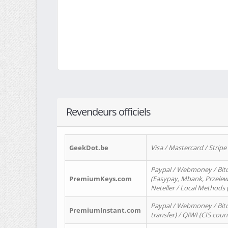
Revendeurs officiels
GeekDot.be
Visa / Mastercard / Stripe
Paypal / Webmoney / Bitc
PremiumKeys.com
(Easypay, Mbank, Przelewy2
Neteller / Local Methods
Paypal / Webmoney / Bitc
PremiumInstant.com
transfer) / QIWI (CIS coun