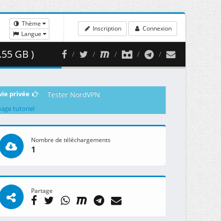
Thème
Inscription
Connexion
Langue
.55 GB )
vie privée
Tester NordVPN
page tutoriel
Nombre de téléchargements
1
Partage