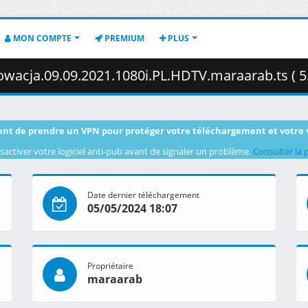
MON COMPTE
PREMIUM
PLUS
wacja.09.09.2021.1080i.PL.HDTV.maraarab.ts ( 5
nt de prendre un VPN pour protéger votre téléchargement et votre 
sactiver votre logiciel anti-pub avant de signaler un problème.
Consulter la 
Date dernier téléchargement
05/05/2024 18:07
Propriétaire
maraarab