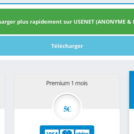
arger plus rapidement sur USENET (ANONYME & I
Télécharger
Premium 1 mois
5€