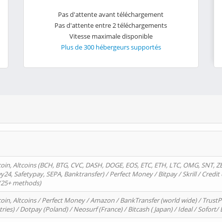
Pas d'attente avant téléchargement
Pas d'attente entre 2 téléchargements
Vitesse maximale disponible
Plus de 300 hébergeurs supportés
oin, Altcoins (BCH, BTG, CVC, DASH, DOGE, EOS, ETC, ETH, LTC, OMG, SNT, Z
4, Safetypay, SEPA, Banktransfer) / Perfect Money / Bitpay / Skrill / Credit 
 (25+ methods)
oin, Altcoins / Perfect Money / Amazon / BankTransfer (world wide) / Trus
tries) / Dotpay (Poland) / Neosurf (France) / Bitcash ( Japan) / Ideal / Sofort