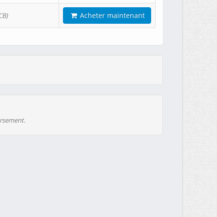
Acheter maintenant
CB)
ursement.