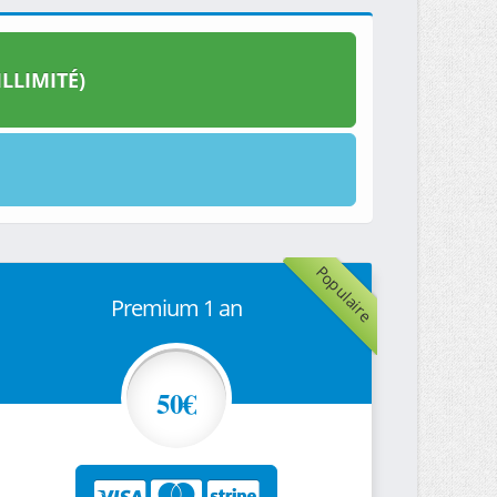
LLIMITÉ)
Populaire
Premium 1 an
50€