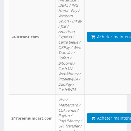
Mistercash /
iDEAL / ING
Home' Pay /
Western
Union / InPay
/ JCB /
American
Acheter mainten
24instant.com
Express /
Carte Bleue /
OKPay / Wire
Transfer /
Sofort /
BitCoins /
Cash U /
WebMoney /
Przelewy24 /
DaoPay /
Cash4WM
Visa /
Mastercard /
CCAvenue /
Paytm /
Acheter mainten
247premiumcart.com
PayUMoney /
UPi Transfer /