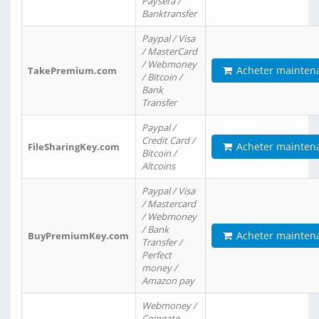
Paysera /
Banktransfer
Paypal / Visa
/ MasterCard
/ Webmoney
Acheter mainten
TakePremium.com
/ Bitcoin /
Bank
Transfer
Paypal /
Credit Card /
Acheter mainten
FileSharingKey.com
Bitcoin /
Altcoins
Paypal / Visa
/ Mastercard
/ Webmoney
/ Bank
Acheter mainten
BuyPremiumKey.com
Transfer /
Perfect
money /
Amazon pay
Webmoney /
Coingate