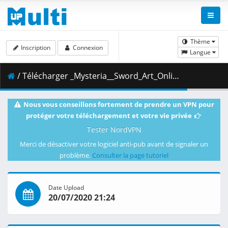
Thème
Inscription
Connexion
Langue
/ Télécharger _Mysteria__Sword_Art_Online_-_Extra_Edition.mkv.006 ( 450.25 MB )
Nous vous conseillons fortement de prendre un VPN pour
protéger votre téléchargement et votre vie privée
Tester NordVPN
Merci de désactiver votre logiciel anti-pub avant de signaler un
problème.
Consulter la page tutoriel
Date Upload
20/07/2020 21:24