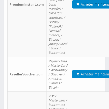
(european
Acheter mainten
PremiumInstant.com
bank
transfer) /
QIWI (CIS
countries) /
Dotpay
(Poland) /
Neosurf
(France) /
Bitcash (
Japan) / Ideal
/ Sofort/
Bancontact
Paypal / Visa
/ MasterCard
/ WebMoney
Acheter mainten
ResellerVoucher.com
/ Discover /
American
Express /
Bitcoin
Visa /
Mastercard /
Bancontact