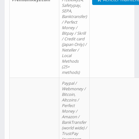
Safetypay,
SEPA,
Banktransfer)
/ Perfect
Money /
Bitpay / Skrill
/ Credit card
(Japan Only) /
Neteller /
Local
Methods
(25+
methods)
Paypal /
Webmoney /
Bitcoin,
Altcoins /
Perfect
Money /
Amazon /
BankTransfer
(world wide) /
TrustPay