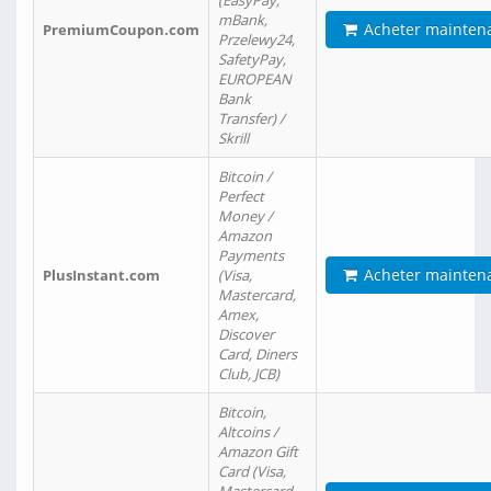
(EasyPay,
mBank,
Acheter mainten
PremiumCoupon.com
Przelewy24,
SafetyPay,
EUROPEAN
Bank
Transfer) /
Skrill
Bitcoin /
Perfect
Money /
Amazon
Payments
Acheter mainten
PlusInstant.com
(Visa,
Mastercard,
Amex,
Discover
Card, Diners
Club, JCB)
Bitcoin,
Altcoins /
Amazon Gift
Card (Visa,