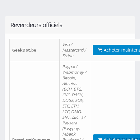
Revendeurs officiels
Visa /
Acheter mainten
GeekDot.be
Mastercard /
Stripe
Paypal /
Webmoney /
Bitcoin,
Altcoins
(BCH, BTG,
CVC, DASH,
DOGE, EOS,
ETC, ETH,
LTC, OMG,
SNT, ZEC…) /
Paysera
(Easypay,
Mbank,
Acheter mainten
PremiumKeys.com
Przelewy24,