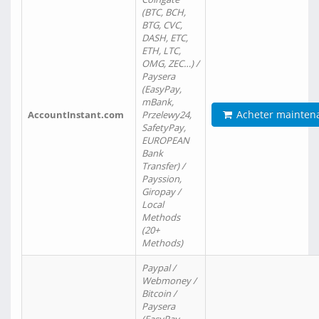
(BTC, BCH,
BTG, CVC,
DASH, ETC,
ETH, LTC,
OMG, ZEC…) /
Paysera
(EasyPay,
mBank,
Acheter mainten
AccountInstant.com
Przelewy24,
SafetyPay,
EUROPEAN
Bank
Transfer) /
Payssion,
Giropay /
Local
Methods
(20+
Methods)
Paypal /
Webmoney /
Bitcoin /
Paysera