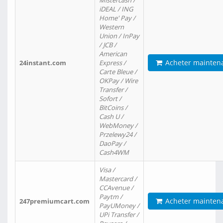
Mistercash /
iDEAL / ING
Home' Pay /
Western
Union / InPay
/ JCB /
American
Acheter mainten
24instant.com
Express /
Carte Bleue /
OKPay / Wire
Transfer /
Sofort /
BitCoins /
Cash U /
WebMoney /
Przelewy24 /
DaoPay /
Cash4WM
Visa /
Mastercard /
CCAvenue /
Paytm /
Acheter mainten
247premiumcart.com
PayUMoney /
UPi Transfer /