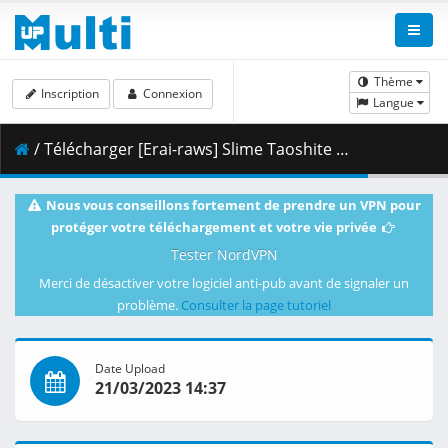
Thème
Inscription
Connexion
Langue
/ Télécharger [Erai-raws] Slime Taoshite 300-nen Shiranai Uchi ni Level Max ni Nattemashita - 08 [720p][Multiple Subtitle][AB5E61BF].mkv.002 ( 352.58 MB )
Nous vous conseillons fortement de prendre un VPN pour
protéger votre téléchargement et votre vie privée
Tester NordVPN
Merci de désactiver votre logiciel anti-pub avant de signaler un
problème.
Consulter la page tutoriel
Date Upload
21/03/2023 14:37