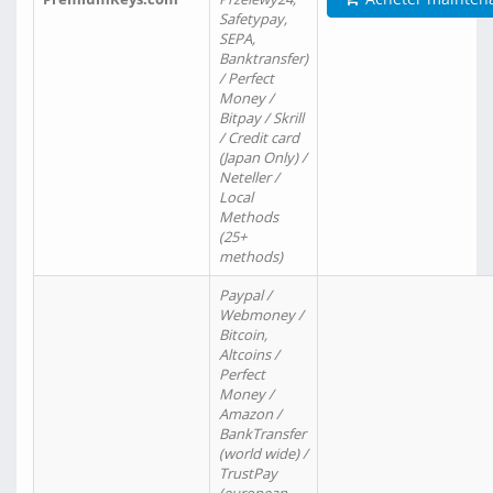
Safetypay,
SEPA,
Banktransfer)
/ Perfect
Money /
Bitpay / Skrill
/ Credit card
(Japan Only) /
Neteller /
Local
Methods
(25+
methods)
Paypal /
Webmoney /
Bitcoin,
Altcoins /
Perfect
Money /
Amazon /
BankTransfer
(world wide) /
TrustPay