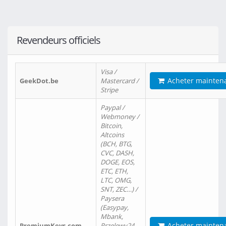
Revendeurs officiels
Visa /
Acheter mainten
GeekDot.be
Mastercard /
Stripe
Paypal /
Webmoney /
Bitcoin,
Altcoins
(BCH, BTG,
CVC, DASH,
DOGE, EOS,
ETC, ETH,
LTC, OMG,
SNT, ZEC…) /
Paysera
(Easypay,
Mbank,
Acheter mainten
PremiumKeys.com
Przelewy24,