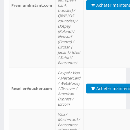
(european
Acheter mainten
PremiumInstant.com
bank
transfer) /
QIWI (CIS
countries) /
Dotpay
(Poland) /
Neosurf
(France) /
Bitcash (
Japan) / Ideal
/ Sofort/
Bancontact
Paypal / Visa
/ MasterCard
/ WebMoney
Acheter mainten
ResellerVoucher.com
/ Discover /
American
Express /
Bitcoin
Visa /
Mastercard /
Bancontact