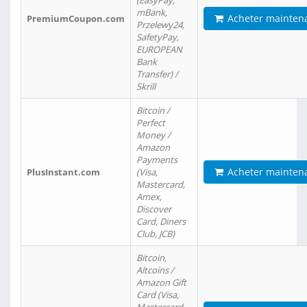
(EasyPay,
mBank,
Acheter mainten
PremiumCoupon.com
Przelewy24,
SafetyPay,
EUROPEAN
Bank
Transfer) /
Skrill
Bitcoin /
Perfect
Money /
Amazon
Payments
Acheter mainten
PlusInstant.com
(Visa,
Mastercard,
Amex,
Discover
Card, Diners
Club, JCB)
Bitcoin,
Altcoins /
Amazon Gift
Card (Visa,