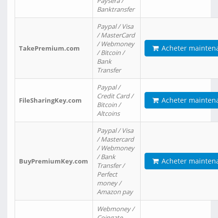
Paysera /
Banktransfer
Paypal / Visa
/ MasterCard
/ Webmoney
Acheter mainten
TakePremium.com
/ Bitcoin /
Bank
Transfer
Paypal /
Credit Card /
Acheter mainten
FileSharingKey.com
Bitcoin /
Altcoins
Paypal / Visa
/ Mastercard
/ Webmoney
/ Bank
Acheter mainten
BuyPremiumKey.com
Transfer /
Perfect
money /
Amazon pay
Webmoney /
Coingate