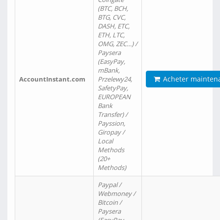
(BTC, BCH,
BTG, CVC,
DASH, ETC,
ETH, LTC,
OMG, ZEC…) /
Paysera
(EasyPay,
mBank,
Acheter mainten
AccountInstant.com
Przelewy24,
SafetyPay,
EUROPEAN
Bank
Transfer) /
Payssion,
Giropay /
Local
Methods
(20+
Methods)
Paypal /
Webmoney /
Bitcoin /
Paysera