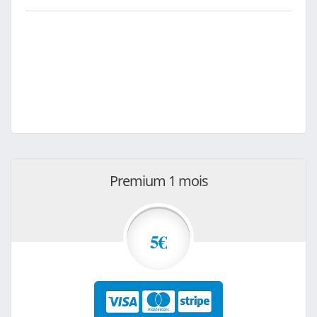
Premium 1 mois
5€