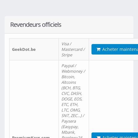
Revendeurs officiels
Visa /
Acheter mainten
GeekDot.be
Mastercard /
Stripe
Paypal /
Webmoney /
Bitcoin,
Altcoins
(BCH, BTG,
CVC, DASH,
DOGE, EOS,
ETC, ETH,
LTC, OMG,
SNT, ZEC…) /
Paysera
(Easypay,
Mbank,
Acheter mainten
PremiumKeys.com
Przelewy24,