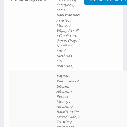
Safetypay,
SEPA,
Banktransfer)
/ Perfect
Money /
Bitpay / Skrill
/ Credit card
(Japan Only) /
Neteller /
Local
Methods
(25+
methods)
Paypal /
Webmoney /
Bitcoin,
Altcoins /
Perfect
Money /
Amazon /
BankTransfer
(world wide) /
TrustPay