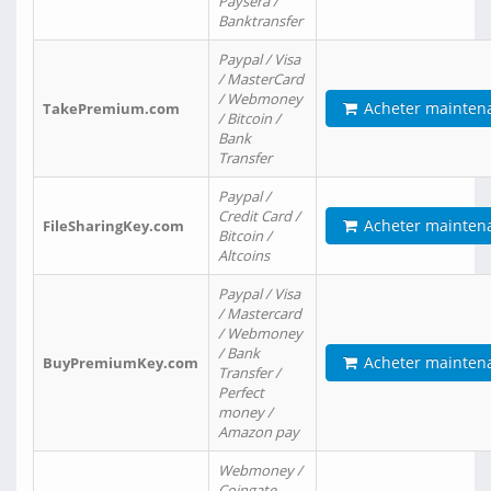
Paysera /
Banktransfer
Paypal / Visa
/ MasterCard
/ Webmoney
Acheter mainten
TakePremium.com
/ Bitcoin /
Bank
Transfer
Paypal /
Credit Card /
Acheter mainten
FileSharingKey.com
Bitcoin /
Altcoins
Paypal / Visa
/ Mastercard
/ Webmoney
/ Bank
Acheter mainten
BuyPremiumKey.com
Transfer /
Perfect
money /
Amazon pay
Webmoney /
Coingate