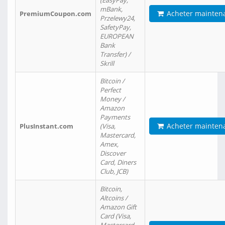
(EasyPay,
mBank,
Acheter mainten
PremiumCoupon.com
Przelewy24,
SafetyPay,
EUROPEAN
Bank
Transfer) /
Skrill
Bitcoin /
Perfect
Money /
Amazon
Payments
Acheter mainten
PlusInstant.com
(Visa,
Mastercard,
Amex,
Discover
Card, Diners
Club, JCB)
Bitcoin,
Altcoins /
Amazon Gift
Card (Visa,