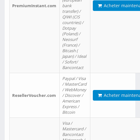
(european
Acheter mainten
PremiumInstant.com
bank
transfer) /
QIWI (CIS
countries) /
Dotpay
(Poland) /
Neosurf
(France) /
Bitcash (
Japan) / Ideal
/ Sofort/
Bancontact
Paypal / Visa
/ MasterCard
/ WebMoney
Acheter mainten
ResellerVoucher.com
/ Discover /
American
Express /
Bitcoin
Visa /
Mastercard /
Bancontact