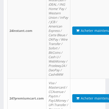
Mistercash /
iDEAL / ING
Home' Pay /
Western
Union / InPay
/ JCB /
American
Acheter mainten
24instant.com
Express /
Carte Bleue /
OKPay / Wire
Transfer /
Sofort /
BitCoins /
Cash U /
WebMoney /
Przelewy24 /
DaoPay /
Cash4WM
Visa /
Mastercard /
CCAvenue /
Paytm /
Acheter mainten
247premiumcart.com
PayUMoney /
UPi Transfer /