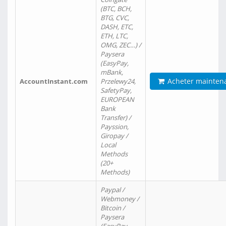
(BTC, BCH,
BTG, CVC,
DASH, ETC,
ETH, LTC,
OMG, ZEC…) /
Paysera
(EasyPay,
mBank,
Acheter mainten
AccountInstant.com
Przelewy24,
SafetyPay,
EUROPEAN
Bank
Transfer) /
Payssion,
Giropay /
Local
Methods
(20+
Methods)
Paypal /
Webmoney /
Bitcoin /
Paysera