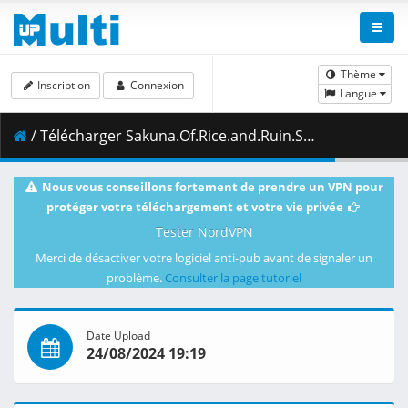
Thème
Inscription
Connexion
Langue
/ Télécharger Sakuna.Of.Rice.and.Ruin.S01E08.The.Rice.Riot.That.Shook.the.Capital.1080p.CR.WEB-DL.AAC2.0.H.264-VARYG.mkv.001 ( 462.89 MB )
Nous vous conseillons fortement de prendre un VPN pour
protéger votre téléchargement et votre vie privée
Tester NordVPN
Merci de désactiver votre logiciel anti-pub avant de signaler un
problème.
Consulter la page tutoriel
Date Upload
24/08/2024 19:19