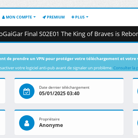
MON COMPTE
PREMIUM
PLUS
r Final S02E01 The King of Braves is Reborn_.mkv.003 ( 
nt de prendre un VPN pour protéger votre téléchargement et votre 
sactiver votre logiciel anti-pub avant de signaler un problème.
Consulter la 
Date dernier téléchargement
05/01/2025 03:40
Propriétaire
Anonyme