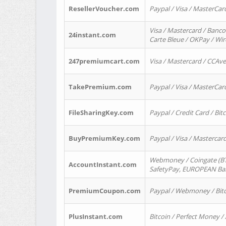
ResellerVoucher.com
Paypal / Visa / MasterCar
Visa / Mastercard / Banco
24instant.com
Carte Bleue / OKPay / Wi
247premiumcart.com
Visa / Mastercard / CCAv
TakePremium.com
Paypal / Visa / MasterCar
FileSharingKey.com
Paypal / Credit Card / Bitc
BuyPremiumKey.com
Paypal / Visa / Masterca
Webmoney / Coingate (BTC
AccountInstant.com
SafetyPay, EUROPEAN Bank
PremiumCoupon.com
Paypal / Webmoney / Bitc
PlusInstant.com
Bitcoin / Perfect Money /