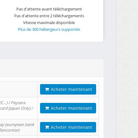
Pas d'attente avant téléchargement
Pas d'attente entre 2 téléchargements
Vitesse maximale disponible
Plus de 300 hébergeurs supportés
Acheter maintenant
EC…) / Paysera
Acheter maintenant
card (Japan Only) /
tPay (european bank
Acheter maintenant
/ Bancontact