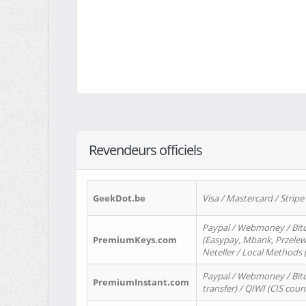
Revendeurs officiels
GeekDot.be
Visa / Mastercard / Stripe
Paypal / Webmoney / Bitc
PremiumKeys.com
(Easypay, Mbank, Przelewy2
Neteller / Local Methods
Paypal / Webmoney / Bitc
PremiumInstant.com
transfer) / QIWI (CIS coun