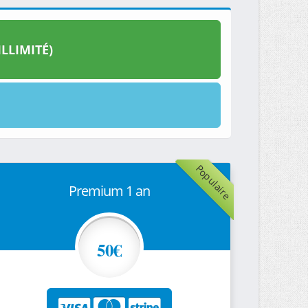
LLIMITÉ)
Populaire
Premium 1 an
50€