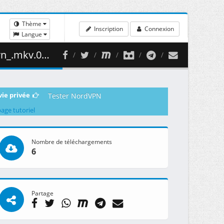
Thème
Inscription
Connexion
Langue
458.53 MB )
vie privée
Tester NordVPN
page tutoriel
Nombre de téléchargements
6
Partage