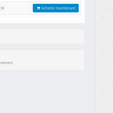
Acheter maintenant
CB)
ursement.