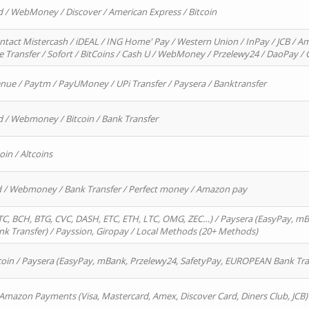
d / WebMoney / Discover / American Express / Bitcoin
ntact Mistercash / iDEAL / ING Home' Pay / Western Union / InPay / JCB / Am
re Transfer / Sofort / BitCoins / Cash U / WebMoney / Przelewy24 / DaoPay 
enue / Paytm / PayUMoney / UPi Transfer / Paysera / Banktransfer
d / Webmoney / Bitcoin / Bank Transfer
oin / Altcoins
rd / Webmoney / Bank Transfer / Perfect money / Amazon pay
, BCH, BTG, CVC, DASH, ETC, ETH, LTC, OMG, ZEC…) / Paysera (EasyPay, mB
 Transfer) / Payssion, Giropay / Local Methods (20+ Methods)
oin / Paysera (EasyPay, mBank, Przelewy24, SafetyPay, EUROPEAN Bank Transf
 Amazon Payments (Visa, Mastercard, Amex, Discover Card, Diners Club, JCB)