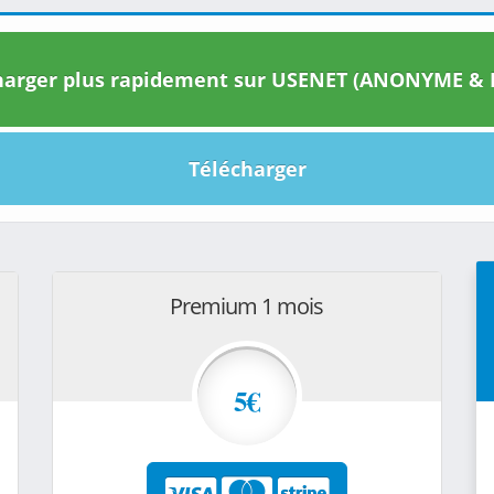
arger plus rapidement sur USENET (ANONYME & I
Télécharger
Premium 1 mois
5€