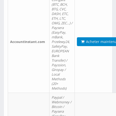
(BTC, BCH,
BTG, CVC,
DASH, ETC,
ETH, LTC,
OMG, ZEC…) /
Paysera
(EasyPay,
mBank,
Acheter mainten
AccountInstant.com
Przelewy24,
SafetyPay,
EUROPEAN
Bank
Transfer) /
Payssion,
Giropay /
Local
Methods
(20+
Methods)
Paypal /
Webmoney /
Bitcoin /
Paysera