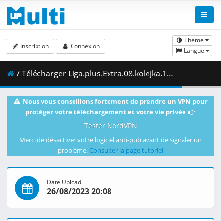
Thème
Inscription
Connexion
Langue
/ Télécharger Liga.plus.Extra.08.kolejka.19.09.2021.1080i.PL.HDTV.maraarab.ts ( 3.92 GB )
Nous vous conseillons fortement de prendre un VPN pour
protéger votre téléchargement et votre vie privée
Tester NordVPN
Merci de désactiver votre logiciel anti-pub avant de signaler un
problème.
Consulter la page tutoriel
Date Upload
26/08/2023 20:08