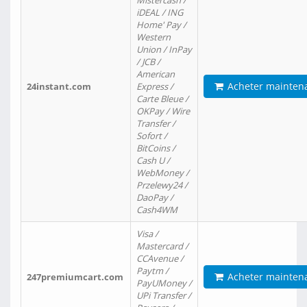
Mistercash /
iDEAL / ING
Home' Pay /
Western
Union / InPay
/ JCB /
American
Acheter mainten
24instant.com
Express /
Carte Bleue /
OKPay / Wire
Transfer /
Sofort /
BitCoins /
Cash U /
WebMoney /
Przelewy24 /
DaoPay /
Cash4WM
Visa /
Mastercard /
CCAvenue /
Paytm /
Acheter mainten
247premiumcart.com
PayUMoney /
UPi Transfer /