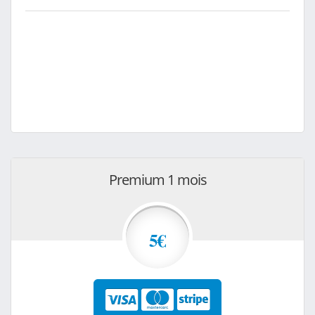
Premium 1 mois
5€