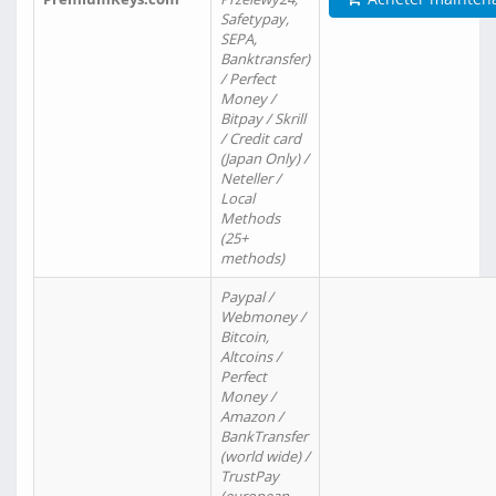
Safetypay,
SEPA,
Banktransfer)
/ Perfect
Money /
Bitpay / Skrill
/ Credit card
(Japan Only) /
Neteller /
Local
Methods
(25+
methods)
Paypal /
Webmoney /
Bitcoin,
Altcoins /
Perfect
Money /
Amazon /
BankTransfer
(world wide) /
TrustPay