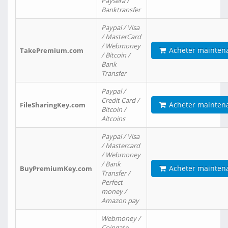
Paysera /
Banktransfer
Paypal / Visa
/ MasterCard
/ Webmoney
Acheter mainten
TakePremium.com
/ Bitcoin /
Bank
Transfer
Paypal /
Credit Card /
Acheter mainten
FileSharingKey.com
Bitcoin /
Altcoins
Paypal / Visa
/ Mastercard
/ Webmoney
/ Bank
Acheter mainten
BuyPremiumKey.com
Transfer /
Perfect
money /
Amazon pay
Webmoney /
Coingate