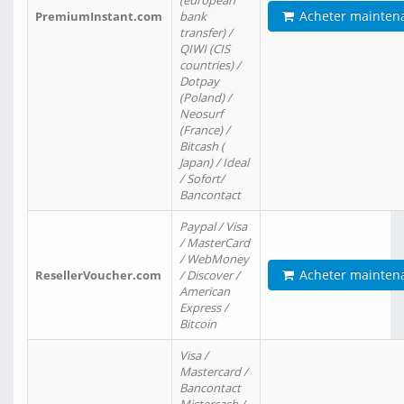
(european
Acheter mainten
PremiumInstant.com
bank
transfer) /
QIWI (CIS
countries) /
Dotpay
(Poland) /
Neosurf
(France) /
Bitcash (
Japan) / Ideal
/ Sofort/
Bancontact
Paypal / Visa
/ MasterCard
/ WebMoney
Acheter mainten
ResellerVoucher.com
/ Discover /
American
Express /
Bitcoin
Visa /
Mastercard /
Bancontact