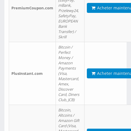
(EasyPay,
mBank,
Acheter mainten
PremiumCoupon.com
Przelewy24,
SafetyPay,
EUROPEAN
Bank
Transfer) /
Skrill
Bitcoin /
Perfect
Money /
Amazon
Payments
Acheter mainten
PlusInstant.com
(Visa,
Mastercard,
Amex,
Discover
Card, Diners
Club, JCB)
Bitcoin,
Altcoins /
Amazon Gift
Card (Visa,