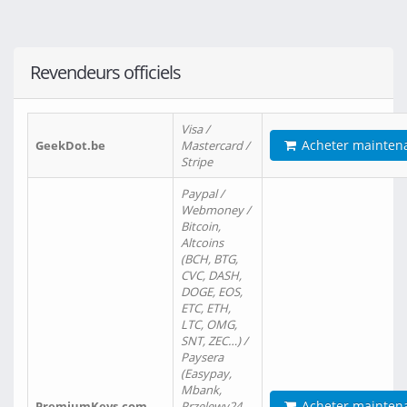
Revendeurs officiels
Visa /
Acheter mainten
GeekDot.be
Mastercard /
Stripe
Paypal /
Webmoney /
Bitcoin,
Altcoins
(BCH, BTG,
CVC, DASH,
DOGE, EOS,
ETC, ETH,
LTC, OMG,
SNT, ZEC…) /
Paysera
(Easypay,
Mbank,
Acheter mainten
PremiumKeys.com
Przelewy24,