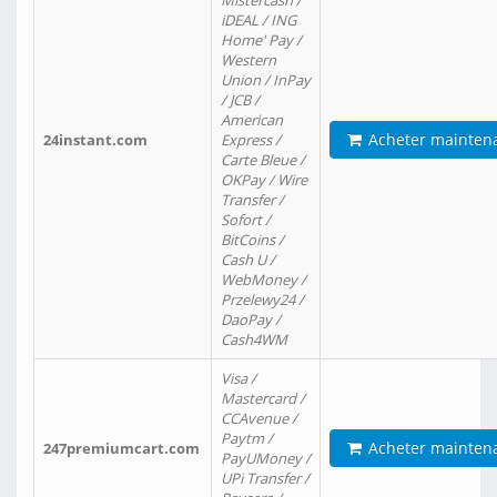
Mistercash /
iDEAL / ING
Home' Pay /
Western
Union / InPay
/ JCB /
American
Acheter mainten
24instant.com
Express /
Carte Bleue /
OKPay / Wire
Transfer /
Sofort /
BitCoins /
Cash U /
WebMoney /
Przelewy24 /
DaoPay /
Cash4WM
Visa /
Mastercard /
CCAvenue /
Paytm /
Acheter mainten
247premiumcart.com
PayUMoney /
UPi Transfer /