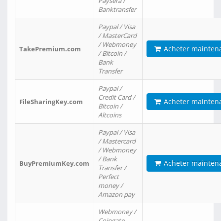
Paysera /
Banktransfer
Paypal / Visa
/ MasterCard
/ Webmoney
Acheter mainten
TakePremium.com
/ Bitcoin /
Bank
Transfer
Paypal /
Credit Card /
Acheter mainten
FileSharingKey.com
Bitcoin /
Altcoins
Paypal / Visa
/ Mastercard
/ Webmoney
/ Bank
Acheter mainten
BuyPremiumKey.com
Transfer /
Perfect
money /
Amazon pay
Webmoney /
Coingate