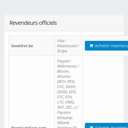
Revendeurs officiels
Visa /
Acheter mainten
GeekDot.be
Mastercard /
Stripe
Paypal /
Webmoney /
Bitcoin,
Altcoins
(BCH, BTG,
CVC, DASH,
DOGE, EOS,
ETC, ETH,
LTC, OMG,
SNT, ZEC…) /
Paysera
(Easypay,
Mbank,
Acheter mainten
PremiumKeys.com
Przelewy24,