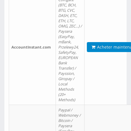
(BTC, BCH,
BTG, CVC,
DASH, ETC,
ETH, LTC,
OMG, ZEC…) /
Paysera
(EasyPay,
mBank,
Acheter mainten
AccountInstant.com
Przelewy24,
SafetyPay,
EUROPEAN
Bank
Transfer) /
Payssion,
Giropay /
Local
Methods
(20+
Methods)
Paypal /
Webmoney /
Bitcoin /
Paysera