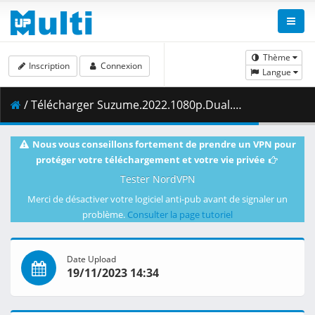
Thème
Inscription
Connexion
Langue
/ Télécharger Suzume.2022.1080p.Dual.Audio.BDRip.10.bits.DD_.x265-EMBER.mkv.003 ( 468.58 MB )
Nous vous conseillons fortement de prendre un VPN pour
protéger votre téléchargement et votre vie privée
Tester NordVPN
Merci de désactiver votre logiciel anti-pub avant de signaler un
problème.
Consulter la page tutoriel
Date Upload
19/11/2023 14:34