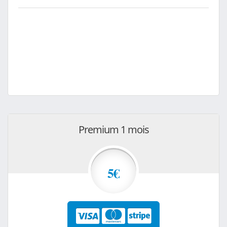
Premium 1 mois
5€