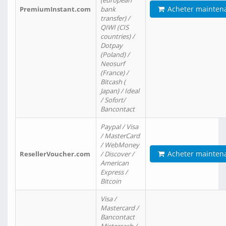
(european
Acheter mainten
PremiumInstant.com
bank
transfer) /
QIWI (CIS
countries) /
Dotpay
(Poland) /
Neosurf
(France) /
Bitcash (
Japan) / Ideal
/ Sofort/
Bancontact
Paypal / Visa
/ MasterCard
/ WebMoney
Acheter mainten
ResellerVoucher.com
/ Discover /
American
Express /
Bitcoin
Visa /
Mastercard /
Bancontact