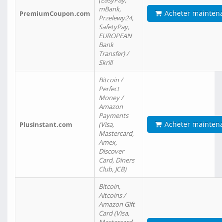
(EasyPay,
mBank,
Acheter mainten
PremiumCoupon.com
Przelewy24,
SafetyPay,
EUROPEAN
Bank
Transfer) /
Skrill
Bitcoin /
Perfect
Money /
Amazon
Payments
Acheter mainten
PlusInstant.com
(Visa,
Mastercard,
Amex,
Discover
Card, Diners
Club, JCB)
Bitcoin,
Altcoins /
Amazon Gift
Card (Visa,