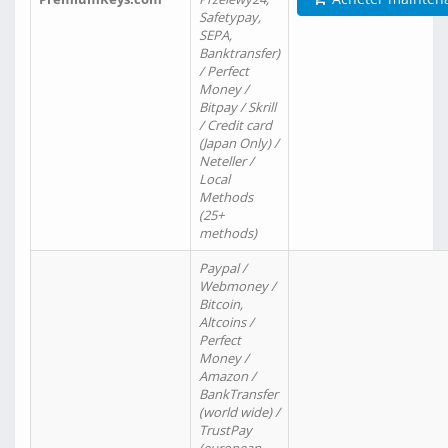
Safetypay,
SEPA,
Banktransfer)
/ Perfect
Money /
Bitpay / Skrill
/ Credit card
(Japan Only) /
Neteller /
Local
Methods
(25+
methods)
Paypal /
Webmoney /
Bitcoin,
Altcoins /
Perfect
Money /
Amazon /
BankTransfer
(world wide) /
TrustPay