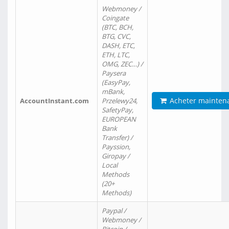
Webmoney /
Coingate
(BTC, BCH,
BTG, CVC,
DASH, ETC,
ETH, LTC,
OMG, ZEC…) /
Paysera
(EasyPay,
mBank,
Acheter mainten
AccountInstant.com
Przelewy24,
SafetyPay,
EUROPEAN
Bank
Transfer) /
Payssion,
Giropay /
Local
Methods
(20+
Methods)
Paypal /
Webmoney /