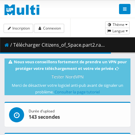
Thème
Inscription
Connexion
Langue
/ Télécharger Citizens_of_Space.part2.rar ( 488.28 MB )
Nous vous conseillons fortement de prendre un VPN pour
protéger votre téléchargement et votre vie privée
Tester NordVPN
Merci de désactiver votre logiciel anti-pub avant de signaler un
problème.
Consulter la page tutoriel
Durée d'upload
143 secondes