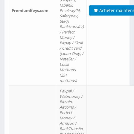
Mbank,
Acheter mainten
PremiumKeys.com
Przelewy24,
Safetypay,
SEPA,
Banktransfer)
/ Perfect
Money /
Bitpay / Skrill
/ Credit card
(Japan Only) /
Neteller /
Local
Methods
(25+
methods)
Paypal /
Webmoney /
Bitcoin,
Altcoins /
Perfect
Money /
Amazon /
BankTransfer