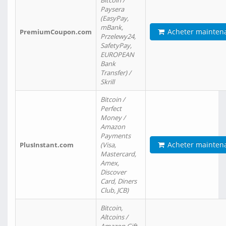
Bitcoin /
Paysera
(EasyPay,
mBank,
Acheter mainten
PremiumCoupon.com
Przelewy24,
SafetyPay,
EUROPEAN
Bank
Transfer) /
Skrill
Bitcoin /
Perfect
Money /
Amazon
Payments
Acheter mainten
PlusInstant.com
(Visa,
Mastercard,
Amex,
Discover
Card, Diners
Club, JCB)
Bitcoin,
Altcoins /