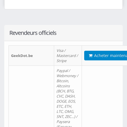
Revendeurs officiels
Visa /
Acheter mainten
GeekDot.be
Mastercard /
Stripe
Paypal /
Webmoney /
Bitcoin,
Altcoins
(BCH, BTG,
CVC, DASH,
DOGE, EOS,
ETC, ETH,
LTC, OMG,
SNT, ZEC…) /
Paysera
(Easypay,