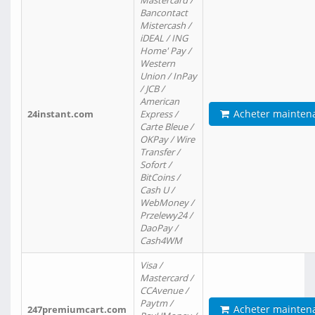
Mastercard /
Bancontact
Mistercash /
iDEAL / ING
Home' Pay /
Western
Union / InPay
/ JCB /
American
Acheter mainten
24instant.com
Express /
Carte Bleue /
OKPay / Wire
Transfer /
Sofort /
BitCoins /
Cash U /
WebMoney /
Przelewy24 /
DaoPay /
Cash4WM
Visa /
Mastercard /
CCAvenue /
Paytm /
Acheter mainten
247premiumcart.com