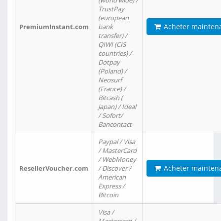
(world wide) /
TrustPay
(european
Acheter mainten
PremiumInstant.com
bank
transfer) /
QIWI (CIS
countries) /
Dotpay
(Poland) /
Neosurf
(France) /
Bitcash (
Japan) / Ideal
/ Sofort/
Bancontact
Paypal / Visa
/ MasterCard
/ WebMoney
Acheter mainten
ResellerVoucher.com
/ Discover /
American
Express /
Bitcoin
Visa /