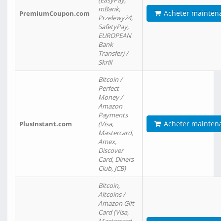
(EasyPay,
mBank,
Acheter mainten
PremiumCoupon.com
Przelewy24,
SafetyPay,
EUROPEAN
Bank
Transfer) /
Skrill
Bitcoin /
Perfect
Money /
Amazon
Payments
Acheter mainten
PlusInstant.com
(Visa,
Mastercard,
Amex,
Discover
Card, Diners
Club, JCB)
Bitcoin,
Altcoins /
Amazon Gift
Card (Visa,