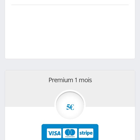
Premium 1 mois
5€