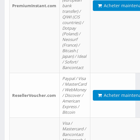
(european
Acheter mainten
PremiumInstant.com
bank
transfer) /
QIWI (CIS
countries) /
Dotpay
(Poland) /
Neosurf
(France) /
Bitcash (
Japan) / Ideal
/ Sofort/
Bancontact
Paypal / Visa
/ MasterCard
/ WebMoney
Acheter mainten
ResellerVoucher.com
/ Discover /
American
Express /
Bitcoin
Visa /
Mastercard /
Bancontact