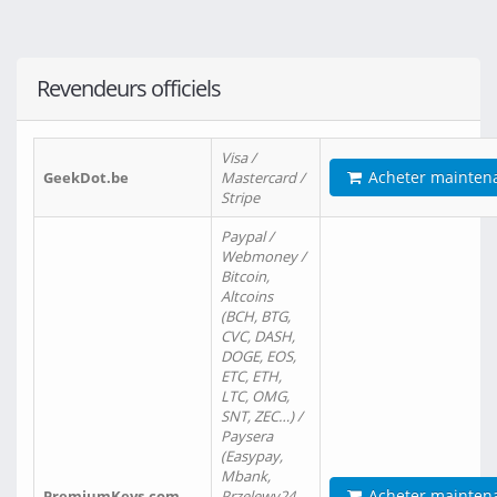
Revendeurs officiels
Visa /
Acheter mainten
GeekDot.be
Mastercard /
Stripe
Paypal /
Webmoney /
Bitcoin,
Altcoins
(BCH, BTG,
CVC, DASH,
DOGE, EOS,
ETC, ETH,
LTC, OMG,
SNT, ZEC…) /
Paysera
(Easypay,
Mbank,
Acheter mainten
PremiumKeys.com
Przelewy24,