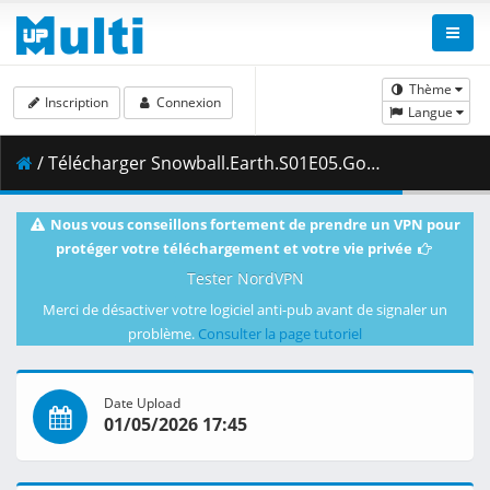
Thème
Inscription
Connexion
Langue
/ Télécharger Snowball.Earth.S01E05.Good.Job.1080p.NF.WEB-DL.DUAL.AAC2.0.H.264-VARYG.mkv.002 ( 432.18 MB )
Nous vous conseillons fortement de prendre un VPN pour
protéger votre téléchargement et votre vie privée
Tester NordVPN
Merci de désactiver votre logiciel anti-pub avant de signaler un
problème.
Consulter la page tutoriel
Date Upload
01/05/2026 17:45