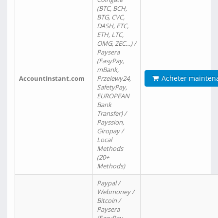
(BTC, BCH,
BTG, CVC,
DASH, ETC,
ETH, LTC,
OMG, ZEC…) /
Paysera
(EasyPay,
mBank,
Acheter mainten
AccountInstant.com
Przelewy24,
SafetyPay,
EUROPEAN
Bank
Transfer) /
Payssion,
Giropay /
Local
Methods
(20+
Methods)
Paypal /
Webmoney /
Bitcoin /
Paysera