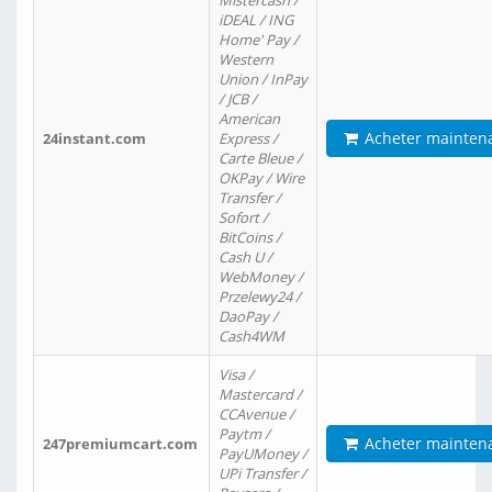
Mistercash /
iDEAL / ING
Home' Pay /
Western
Union / InPay
/ JCB /
American
Acheter mainten
24instant.com
Express /
Carte Bleue /
OKPay / Wire
Transfer /
Sofort /
BitCoins /
Cash U /
WebMoney /
Przelewy24 /
DaoPay /
Cash4WM
Visa /
Mastercard /
CCAvenue /
Paytm /
Acheter mainten
247premiumcart.com
PayUMoney /
UPi Transfer /