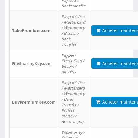
Paysera /
Banktransfer
Paypal / Visa
/ MasterCard
/ Webmoney
Acheter mainten
TakePremium.com
/ Bitcoin /
Bank
Transfer
Paypal /
Credit Card /
Acheter mainten
FileSharingKey.com
Bitcoin /
Altcoins
Paypal / Visa
/ Mastercard
/ Webmoney
/ Bank
Acheter mainten
BuyPremiumKey.com
Transfer /
Perfect
money /
Amazon pay
Webmoney /
Coingate