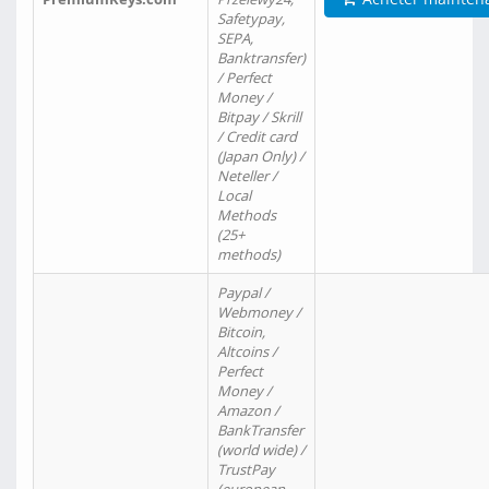
Safetypay,
SEPA,
Banktransfer)
/ Perfect
Money /
Bitpay / Skrill
/ Credit card
(Japan Only) /
Neteller /
Local
Methods
(25+
methods)
Paypal /
Webmoney /
Bitcoin,
Altcoins /
Perfect
Money /
Amazon /
BankTransfer
(world wide) /
TrustPay