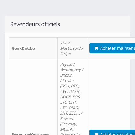
Revendeurs officiels
Visa /
Acheter mainten
GeekDot.be
Mastercard /
Stripe
Paypal /
Webmoney /
Bitcoin,
Altcoins
(BCH, BTG,
CVC, DASH,
DOGE, EOS,
ETC, ETH,
LTC, OMG,
SNT, ZEC…) /
Paysera
(Easypay,
Mbank,
Acheter mainten
PremiumKeys.com
Przelewy24,