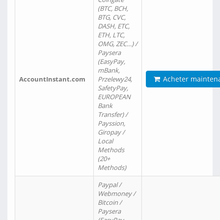
(BTC, BCH,
BTG, CVC,
DASH, ETC,
ETH, LTC,
OMG, ZEC…) /
Paysera
(EasyPay,
mBank,
Acheter mainten
AccountInstant.com
Przelewy24,
SafetyPay,
EUROPEAN
Bank
Transfer) /
Payssion,
Giropay /
Local
Methods
(20+
Methods)
Paypal /
Webmoney /
Bitcoin /
Paysera