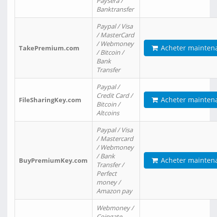
Paysera /
Banktransfer
Paypal / Visa
/ MasterCard
/ Webmoney
Acheter mainten
TakePremium.com
/ Bitcoin /
Bank
Transfer
Paypal /
Credit Card /
Acheter mainten
FileSharingKey.com
Bitcoin /
Altcoins
Paypal / Visa
/ Mastercard
/ Webmoney
/ Bank
Acheter mainten
BuyPremiumKey.com
Transfer /
Perfect
money /
Amazon pay
Webmoney /
Coingate