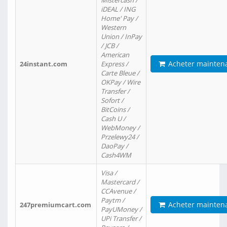
Mistercash /
iDEAL / ING
Home' Pay /
Western
Union / InPay
/ JCB /
American
Acheter mainten
24instant.com
Express /
Carte Bleue /
OKPay / Wire
Transfer /
Sofort /
BitCoins /
Cash U /
WebMoney /
Przelewy24 /
DaoPay /
Cash4WM
Visa /
Mastercard /
CCAvenue /
Paytm /
Acheter mainten
247premiumcart.com
PayUMoney /
UPi Transfer /