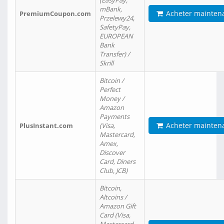
(EasyPay,
mBank,
Acheter mainten
PremiumCoupon.com
Przelewy24,
SafetyPay,
EUROPEAN
Bank
Transfer) /
Skrill
Bitcoin /
Perfect
Money /
Amazon
Payments
Acheter mainten
PlusInstant.com
(Visa,
Mastercard,
Amex,
Discover
Card, Diners
Club, JCB)
Bitcoin,
Altcoins /
Amazon Gift
Card (Visa,