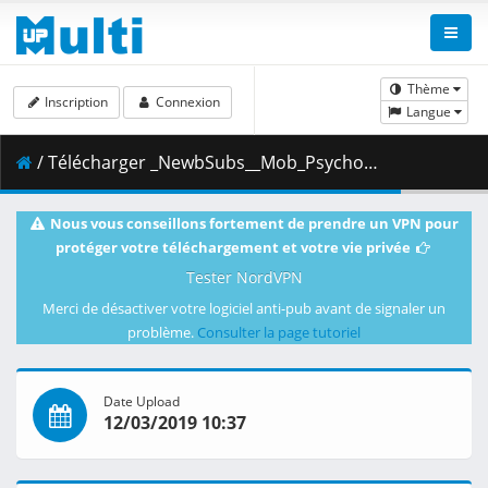
Thème
Inscription
Connexion
Langue
/ Télécharger _NewbSubs__Mob_Psycho_100_11__1080p_Blu-ray_x265_Dual_Audio__7E2E41BE_.mkv.002 ( 341.71 MB )
Nous vous conseillons fortement de prendre un VPN pour
protéger votre téléchargement et votre vie privée
Tester NordVPN
Merci de désactiver votre logiciel anti-pub avant de signaler un
problème.
Consulter la page tutoriel
Date Upload
12/03/2019 10:37