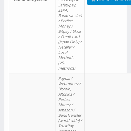
Safetypay,
SEPA,
Banktransfer)
/ Perfect
Money /
Bitpay / Skrill
/ Credit card
(Japan Only) /
Neteller /
Local
Methods
(25+
methods)
Paypal /
Webmoney /
Bitcoin,
Altcoins /
Perfect
Money /
Amazon /
BankTransfer
(world wide) /
TrustPay