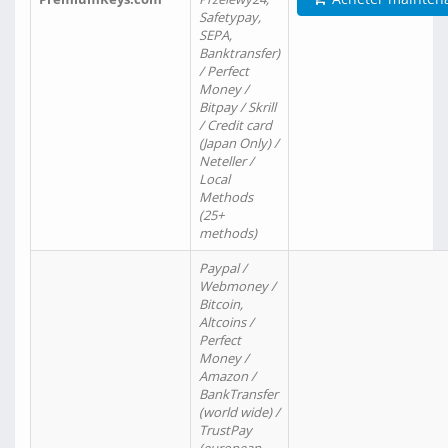
Safetypay,
SEPA,
Banktransfer)
/ Perfect
Money /
Bitpay / Skrill
/ Credit card
(Japan Only) /
Neteller /
Local
Methods
(25+
methods)
Paypal /
Webmoney /
Bitcoin,
Altcoins /
Perfect
Money /
Amazon /
BankTransfer
(world wide) /
TrustPay