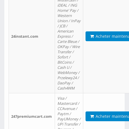
Mistercash /
iDEAL / ING
Home' Pay /
Western
Union / InPay
/ JCB /
American
Acheter mainten
24instant.com
Express /
Carte Bleue /
OKPay / Wire
Transfer /
Sofort /
BitCoins /
Cash U /
WebMoney /
Przelewy24 /
DaoPay /
Cash4WM
Visa /
Mastercard /
CCAvenue /
Paytm /
Acheter mainten
247premiumcart.com
PayUMoney /
UPi Transfer /