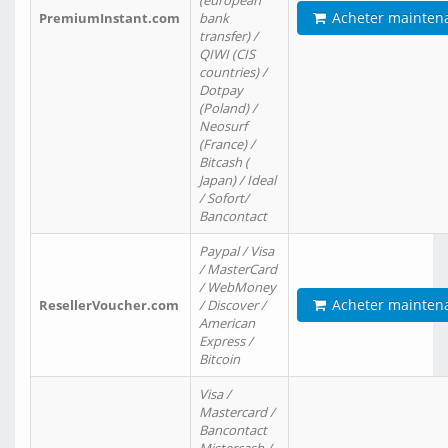
(european
Acheter mainten
PremiumInstant.com
bank
transfer) /
QIWI (CIS
countries) /
Dotpay
(Poland) /
Neosurf
(France) /
Bitcash (
Japan) / Ideal
/ Sofort/
Bancontact
Paypal / Visa
/ MasterCard
/ WebMoney
Acheter mainten
ResellerVoucher.com
/ Discover /
American
Express /
Bitcoin
Visa /
Mastercard /
Bancontact