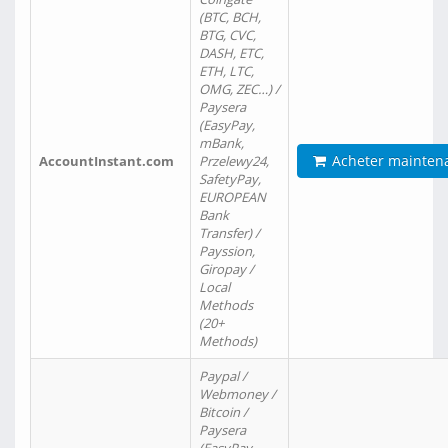
(BTC, BCH,
BTG, CVC,
DASH, ETC,
ETH, LTC,
OMG, ZEC…) /
Paysera
(EasyPay,
mBank,
Acheter mainten
AccountInstant.com
Przelewy24,
SafetyPay,
EUROPEAN
Bank
Transfer) /
Payssion,
Giropay /
Local
Methods
(20+
Methods)
Paypal /
Webmoney /
Bitcoin /
Paysera