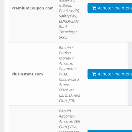
(EasyPay,
mBank,
Acheter mainten
PremiumCoupon.com
Przelewy24,
SafetyPay,
EUROPEAN
Bank
Transfer) /
Skrill
Bitcoin /
Perfect
Money /
Amazon
Payments
Acheter mainten
PlusInstant.com
(Visa,
Mastercard,
Amex,
Discover
Card, Diners
Club, JCB)
Bitcoin,
Altcoins /
Amazon Gift
Card (Visa,