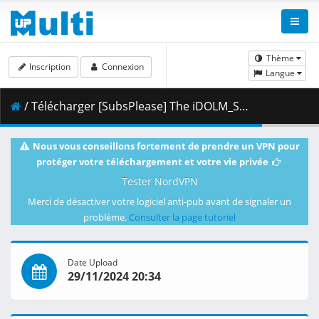
Thème
Inscription
Connexion
Langue
/ Télécharger [SubsPlease] The iDOLM_STER Shiny Colors S2 - 09 (1080p) [F44779F9].mkv.001 ( 465.65 MB )
Nous vous conseillons fortement de prendre un VPN pour
protéger votre téléchargement et votre vie privée
Tester NordVPN
Merci de désactiver votre logiciel anti-pub avant de signaler un
problème.
Consulter la page tutoriel
Date Upload
29/11/2024 20:34