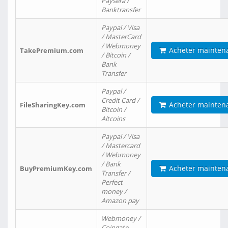
Paysera /
Banktransfer
Paypal / Visa
/ MasterCard
/ Webmoney
Acheter mainten
TakePremium.com
/ Bitcoin /
Bank
Transfer
Paypal /
Credit Card /
Acheter mainten
FileSharingKey.com
Bitcoin /
Altcoins
Paypal / Visa
/ Mastercard
/ Webmoney
/ Bank
Acheter mainten
BuyPremiumKey.com
Transfer /
Perfect
money /
Amazon pay
Webmoney /
Coingate