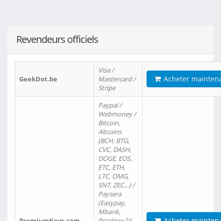
Revendeurs officiels
Visa /
Acheter mainten
GeekDot.be
Mastercard /
Stripe
Paypal /
Webmoney /
Bitcoin,
Altcoins
(BCH, BTG,
CVC, DASH,
DOGE, EOS,
ETC, ETH,
LTC, OMG,
SNT, ZEC…) /
Paysera
(Easypay,
Mbank,
Acheter mainten
PremiumKeys.com
Przelewy24,