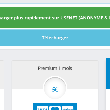
arger plus rapidement sur USENET (ANONYME & I
Télécharger
Premium 1 mois
5€