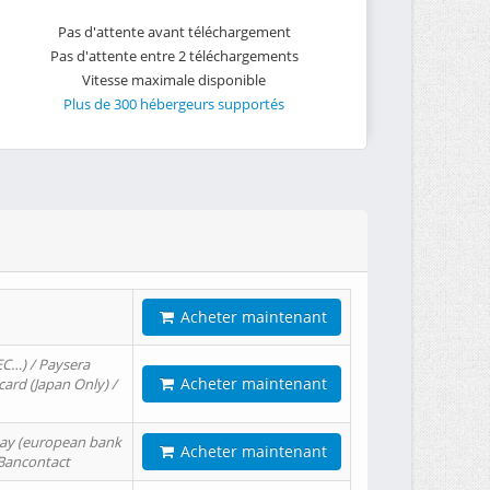
Pas d'attente avant téléchargement
Pas d'attente entre 2 téléchargements
Vitesse maximale disponible
Plus de 300 hébergeurs supportés
Acheter maintenant
EC…) / Paysera
Acheter maintenant
card (Japan Only) /
tPay (european bank
Acheter maintenant
/ Bancontact