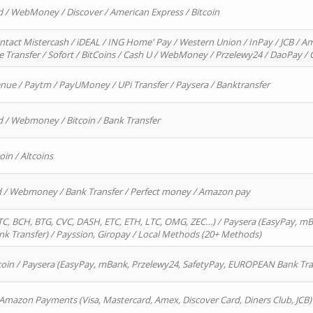
d / WebMoney / Discover / American Express / Bitcoin
ntact Mistercash / iDEAL / ING Home' Pay / Western Union / InPay / JCB / Am
re Transfer / Sofort / BitCoins / Cash U / WebMoney / Przelewy24 / DaoPay 
enue / Paytm / PayUMoney / UPi Transfer / Paysera / Banktransfer
d / Webmoney / Bitcoin / Bank Transfer
oin / Altcoins
rd / Webmoney / Bank Transfer / Perfect money / Amazon pay
, BCH, BTG, CVC, DASH, ETC, ETH, LTC, OMG, ZEC…) / Paysera (EasyPay, mB
 Transfer) / Payssion, Giropay / Local Methods (20+ Methods)
oin / Paysera (EasyPay, mBank, Przelewy24, SafetyPay, EUROPEAN Bank Transf
 Amazon Payments (Visa, Mastercard, Amex, Discover Card, Diners Club, JCB)