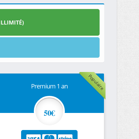
LLIMITÉ)
Populaire
Premium 1 an
50€