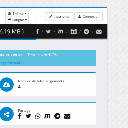
Thème
Inscription
Connexion
Langue
6.19 MB )
vie privée
Tester NordVPN
page tutoriel
Nombre de téléchargements
4
Partage