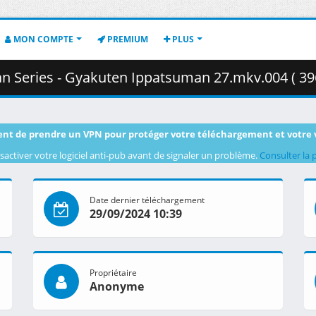
MON COMPTE
PREMIUM
PLUS
an Series - Gyakuten Ippatsuman 27.mkv.004 ( 39
nt de prendre un VPN pour protéger votre téléchargement et votre 
sactiver votre logiciel anti-pub avant de signaler un problème.
Consulter la 
Date dernier téléchargement
29/09/2024 10:39
Propriétaire
Anonyme