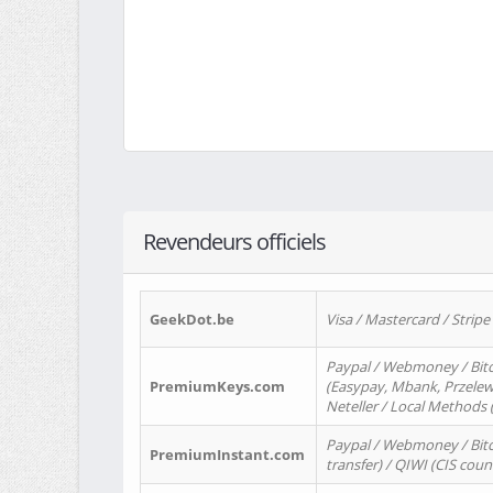
Revendeurs officiels
GeekDot.be
Visa / Mastercard / Stripe
Paypal / Webmoney / Bitc
PremiumKeys.com
(Easypay, Mbank, Przelewy2
Neteller / Local Methods
Paypal / Webmoney / Bitc
PremiumInstant.com
transfer) / QIWI (CIS coun