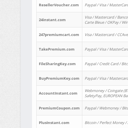
ResellerVoucher.com
Paypal / Visa / MasterCar
Visa / Mastercard / Banco
24instant.com
Carte Bleue / OKPay / Wi
247premiumcart.com
Visa / Mastercard / CCAv
TakePremium.com
Paypal / Visa / MasterCar
FileSharingKey.com
Paypal / Credit Card / Bitc
BuyPremiumKey.com
Paypal / Visa / Masterca
Webmoney / Coingate (BTC
AccountInstant.com
SafetyPay, EUROPEAN Bank
PremiumCoupon.com
Paypal / Webmoney / Bitc
PlusInstant.com
Bitcoin / Perfect Money /