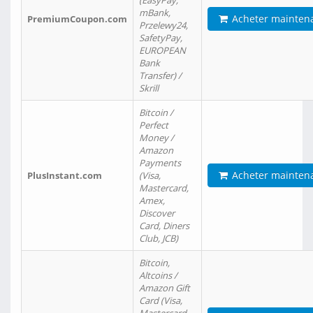
(EasyPay,
mBank,
Acheter mainten
PremiumCoupon.com
Przelewy24,
SafetyPay,
EUROPEAN
Bank
Transfer) /
Skrill
Bitcoin /
Perfect
Money /
Amazon
Payments
Acheter mainten
PlusInstant.com
(Visa,
Mastercard,
Amex,
Discover
Card, Diners
Club, JCB)
Bitcoin,
Altcoins /
Amazon Gift
Card (Visa,