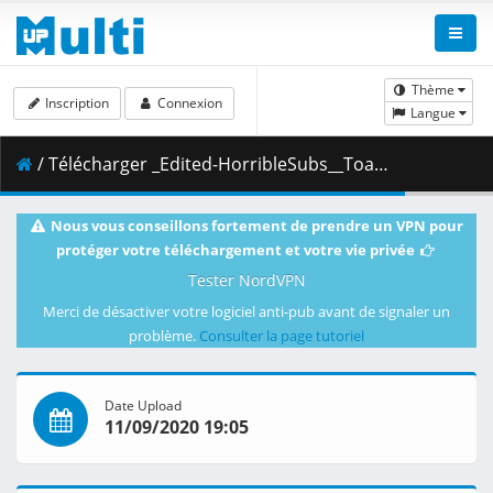
Thème
Inscription
Connexion
Langue
/ Télécharger _Edited-HorribleSubs__Toaru_Kagaku_no_Railgun_T_-_23__1080p__Subtitles01.ENG.ass ( 36.88 kB )
Nous vous conseillons fortement de prendre un VPN pour
protéger votre téléchargement et votre vie privée
Tester NordVPN
Merci de désactiver votre logiciel anti-pub avant de signaler un
problème.
Consulter la page tutoriel
Date Upload
11/09/2020 19:05