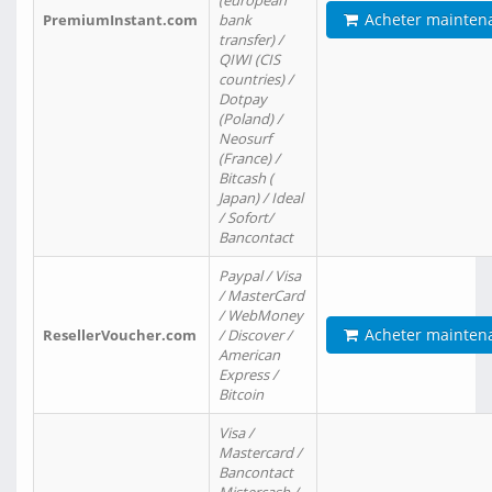
(european
Acheter mainten
PremiumInstant.com
bank
transfer) /
QIWI (CIS
countries) /
Dotpay
(Poland) /
Neosurf
(France) /
Bitcash (
Japan) / Ideal
/ Sofort/
Bancontact
Paypal / Visa
/ MasterCard
/ WebMoney
Acheter mainten
ResellerVoucher.com
/ Discover /
American
Express /
Bitcoin
Visa /
Mastercard /
Bancontact