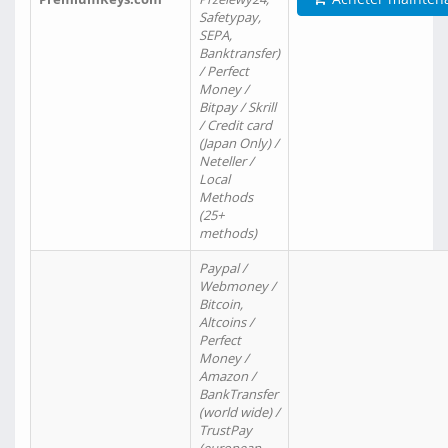
Safetypay,
SEPA,
Banktransfer)
/ Perfect
Money /
Bitpay / Skrill
/ Credit card
(Japan Only) /
Neteller /
Local
Methods
(25+
methods)
Paypal /
Webmoney /
Bitcoin,
Altcoins /
Perfect
Money /
Amazon /
BankTransfer
(world wide) /
TrustPay