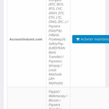
(BTC, BCH,
BTG, CVC,
DASH, ETC,
ETH, LTC,
OMG, ZEC…) /
Paysera
(EasyPay,
mBank,
Acheter mainten
AccountInstant.com
Przelewy24,
SafetyPay,
EUROPEAN
Bank
Transfer) /
Payssion,
Giropay /
Local
Methods
(20+
Methods)
Paypal /
Webmoney /
Bitcoin /
Paysera