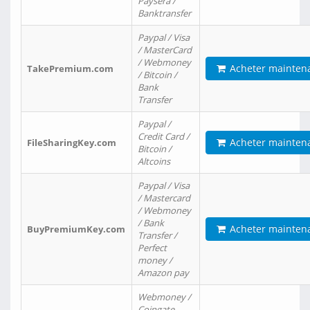
Paysera /
Banktransfer
Paypal / Visa
/ MasterCard
/ Webmoney
Acheter mainten
TakePremium.com
/ Bitcoin /
Bank
Transfer
Paypal /
Credit Card /
Acheter mainten
FileSharingKey.com
Bitcoin /
Altcoins
Paypal / Visa
/ Mastercard
/ Webmoney
/ Bank
Acheter mainten
BuyPremiumKey.com
Transfer /
Perfect
money /
Amazon pay
Webmoney /
Coingate