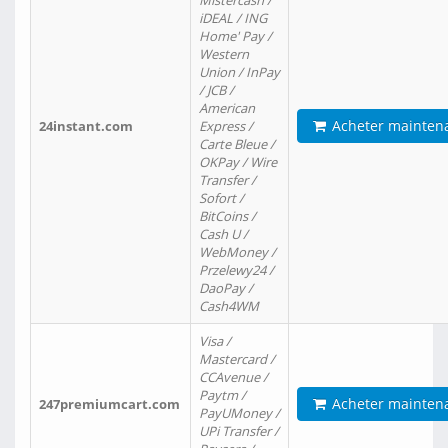
Mistercash /
iDEAL / ING
Home' Pay /
Western
Union / InPay
/ JCB /
American
Acheter mainten
24instant.com
Express /
Carte Bleue /
OKPay / Wire
Transfer /
Sofort /
BitCoins /
Cash U /
WebMoney /
Przelewy24 /
DaoPay /
Cash4WM
Visa /
Mastercard /
CCAvenue /
Paytm /
Acheter mainten
247premiumcart.com
PayUMoney /
UPi Transfer /