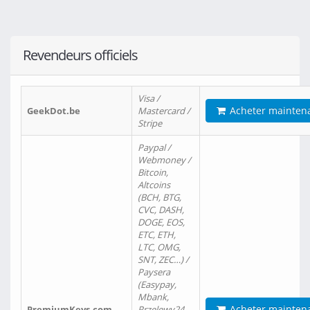
Revendeurs officiels
Visa /
Acheter mainten
GeekDot.be
Mastercard /
Stripe
Paypal /
Webmoney /
Bitcoin,
Altcoins
(BCH, BTG,
CVC, DASH,
DOGE, EOS,
ETC, ETH,
LTC, OMG,
SNT, ZEC…) /
Paysera
(Easypay,
Mbank,
Acheter mainten
PremiumKeys.com
Przelewy24,