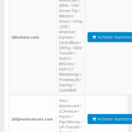
Mistercash /
iDEAL / ING
Home' Pay /
Western
Union / InPay
/ JCB /
American
Acheter mainten
24instant.com
Express /
Carte Bleue /
OKPay / Wire
Transfer /
Sofort /
BitCoins /
Cash U /
WebMoney /
Przelewy24 /
DaoPay /
Cash4WM
Visa /
Mastercard /
CCAvenue /
Paytm /
Acheter mainten
247premiumcart.com
PayUMoney /
UPi Transfer /