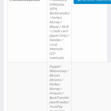
Safetypay,
SEPA,
Banktransfer)
/ Perfect
Money /
Bitpay / Skrill
/ Credit card
(Japan Only) /
Neteller /
Local
Methods
(25+
methods)
Paypal /
Webmoney /
Bitcoin,
Altcoins /
Perfect
Money /
Amazon /
BankTransfer
(world wide) /
TrustPay