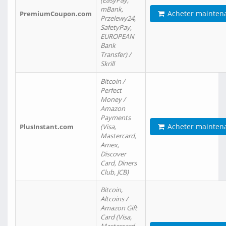
(EasyPay,
mBank,
Acheter mainten
PremiumCoupon.com
Przelewy24,
SafetyPay,
EUROPEAN
Bank
Transfer) /
Skrill
Bitcoin /
Perfect
Money /
Amazon
Payments
Acheter mainten
PlusInstant.com
(Visa,
Mastercard,
Amex,
Discover
Card, Diners
Club, JCB)
Bitcoin,
Altcoins /
Amazon Gift
Card (Visa,