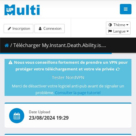
Thème
Inscription
Connexion
Langue
/ Télécharger My.Instant.Death.Ability.is.Overpowered.S01E06.Im.Not.So.Rude.as.to.Complain.After.Being.Saved.1080p.AMZN.WEB-DL.DDP2.0.H.264.DUAL-VARYG.mkv.001 ( 385.02 MB )
Nous vous conseillons fortement de prendre un VPN pour
protéger votre téléchargement et votre vie privée
Tester NordVPN
Merci de désactiver votre logiciel anti-pub avant de signaler un
problème.
Consulter la page tutoriel
Date Upload
23/08/2024 19:29