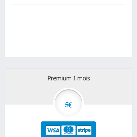
Premium 1 mois
5€