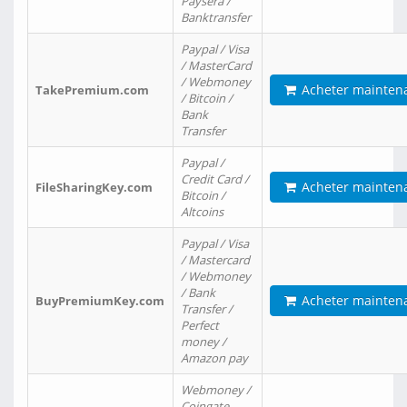
Paysera /
Banktransfer
Paypal / Visa
/ MasterCard
/ Webmoney
Acheter mainten
TakePremium.com
/ Bitcoin /
Bank
Transfer
Paypal /
Credit Card /
Acheter mainten
FileSharingKey.com
Bitcoin /
Altcoins
Paypal / Visa
/ Mastercard
/ Webmoney
/ Bank
Acheter mainten
BuyPremiumKey.com
Transfer /
Perfect
money /
Amazon pay
Webmoney /
Coingate