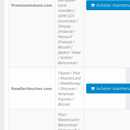
(european
Acheter mainten
PremiumInstant.com
bank
transfer) /
QIWI (CIS
countries) /
Dotpay
(Poland) /
Neosurf
(France) /
Bitcash (
Japan) / Ideal
/ Sofort/
Bancontact
Paypal / Visa
/ MasterCard
/ WebMoney
Acheter mainten
ResellerVoucher.com
/ Discover /
American
Express /
Bitcoin
Visa /
Mastercard /
Bancontact