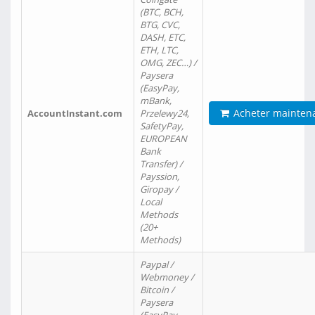
(BTC, BCH,
BTG, CVC,
DASH, ETC,
ETH, LTC,
OMG, ZEC…) /
Paysera
(EasyPay,
mBank,
Acheter mainten
AccountInstant.com
Przelewy24,
SafetyPay,
EUROPEAN
Bank
Transfer) /
Payssion,
Giropay /
Local
Methods
(20+
Methods)
Paypal /
Webmoney /
Bitcoin /
Paysera