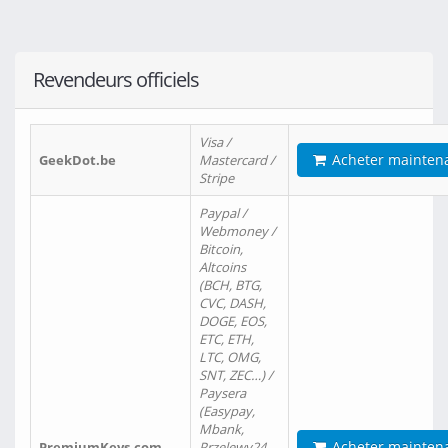
Revendeurs officiels
Visa /
Acheter mainten
GeekDot.be
Mastercard /
Stripe
Paypal /
Webmoney /
Bitcoin,
Altcoins
(BCH, BTG,
CVC, DASH,
DOGE, EOS,
ETC, ETH,
LTC, OMG,
SNT, ZEC…) /
Paysera
(Easypay,
Mbank,
Acheter mainten
PremiumKeys.com
Przelewy24,