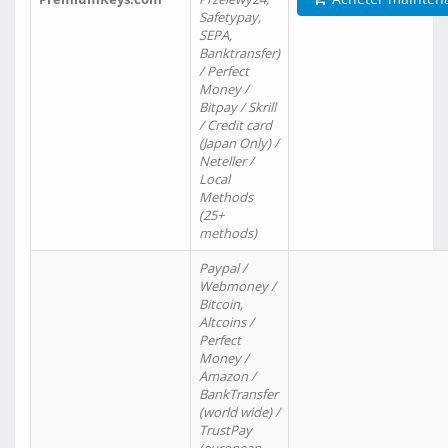
Safetypay,
SEPA,
Banktransfer)
/ Perfect
Money /
Bitpay / Skrill
/ Credit card
(Japan Only) /
Neteller /
Local
Methods
(25+
methods)
Paypal /
Webmoney /
Bitcoin,
Altcoins /
Perfect
Money /
Amazon /
BankTransfer
(world wide) /
TrustPay