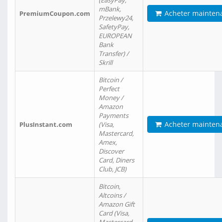
(EasyPay,
mBank,
Acheter mainten
PremiumCoupon.com
Przelewy24,
SafetyPay,
EUROPEAN
Bank
Transfer) /
Skrill
Bitcoin /
Perfect
Money /
Amazon
Payments
Acheter mainten
PlusInstant.com
(Visa,
Mastercard,
Amex,
Discover
Card, Diners
Club, JCB)
Bitcoin,
Altcoins /
Amazon Gift
Card (Visa,