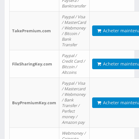
Paysera /
Banktransfer
Paypal / Visa
/ MasterCard
/ Webmoney
Acheter mainten
TakePremium.com
/ Bitcoin /
Bank
Transfer
Paypal /
Credit Card /
Acheter mainten
FileSharingKey.com
Bitcoin /
Altcoins
Paypal / Visa
/ Mastercard
/ Webmoney
/ Bank
Acheter mainten
BuyPremiumKey.com
Transfer /
Perfect
money /
Amazon pay
Webmoney /
Coingate