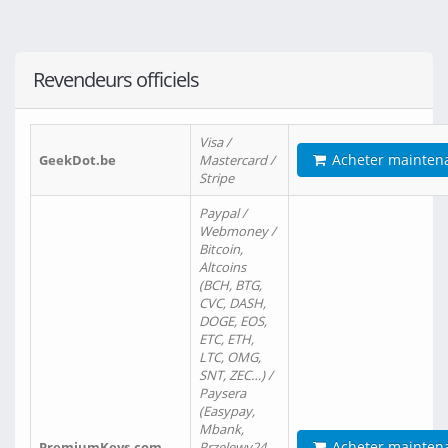
Revendeurs officiels
Visa /
Acheter mainten
GeekDot.be
Mastercard /
Stripe
Paypal /
Webmoney /
Bitcoin,
Altcoins
(BCH, BTG,
CVC, DASH,
DOGE, EOS,
ETC, ETH,
LTC, OMG,
SNT, ZEC…) /
Paysera
(Easypay,
Mbank,
Acheter mainten
PremiumKeys.com
Przelewy24,