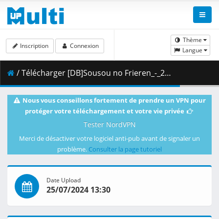
Thème
Inscription
Connexion
Langue
/ Télécharger [DB]Sousou no Frieren_-_26_(Dual Audio_10bit_BD1080p_x265).mkv.001 ( 353.02 MB )
Nous vous conseillons fortement de prendre un VPN pour
protéger votre téléchargement et votre vie privée
Tester NordVPN
Merci de désactiver votre logiciel anti-pub avant de signaler un
problème.
Consulter la page tutoriel
Date Upload
25/07/2024 13:30