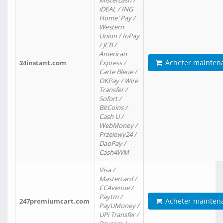
Mistercash /
iDEAL / ING
Home' Pay /
Western
Union / InPay
/ JCB /
American
Acheter mainten
24instant.com
Express /
Carte Bleue /
OKPay / Wire
Transfer /
Sofort /
BitCoins /
Cash U /
WebMoney /
Przelewy24 /
DaoPay /
Cash4WM
Visa /
Mastercard /
CCAvenue /
Paytm /
Acheter mainten
247premiumcart.com
PayUMoney /
UPi Transfer /