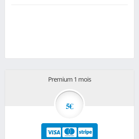
Premium 1 mois
5€