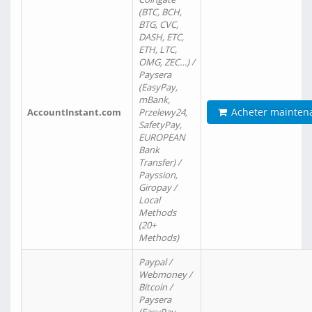
(BTC, BCH,
BTG, CVC,
DASH, ETC,
ETH, LTC,
OMG, ZEC…) /
Paysera
(EasyPay,
mBank,
Acheter mainten
AccountInstant.com
Przelewy24,
SafetyPay,
EUROPEAN
Bank
Transfer) /
Payssion,
Giropay /
Local
Methods
(20+
Methods)
Paypal /
Webmoney /
Bitcoin /
Paysera