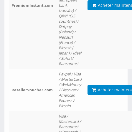
(european
Acheter mainten
PremiumInstant.com
bank
transfer) /
QIWI (CIS
countries) /
Dotpay
(Poland) /
Neosurf
(France) /
Bitcash (
Japan) / Ideal
/ Sofort/
Bancontact
Paypal / Visa
/ MasterCard
/ WebMoney
Acheter mainten
ResellerVoucher.com
/ Discover /
American
Express /
Bitcoin
Visa /
Mastercard /
Bancontact