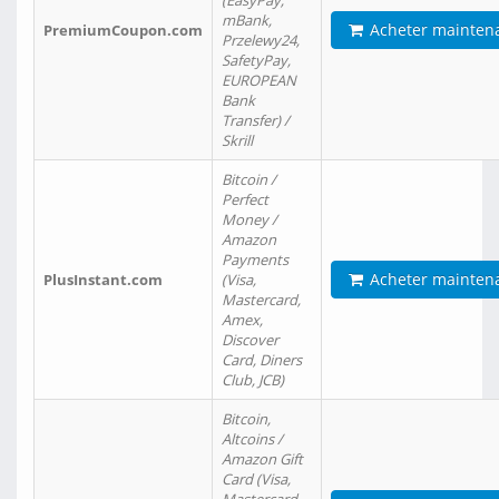
(EasyPay,
mBank,
Acheter mainten
PremiumCoupon.com
Przelewy24,
SafetyPay,
EUROPEAN
Bank
Transfer) /
Skrill
Bitcoin /
Perfect
Money /
Amazon
Payments
Acheter mainten
PlusInstant.com
(Visa,
Mastercard,
Amex,
Discover
Card, Diners
Club, JCB)
Bitcoin,
Altcoins /
Amazon Gift
Card (Visa,