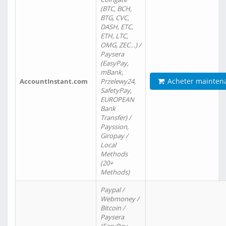
(BTC, BCH,
BTG, CVC,
DASH, ETC,
ETH, LTC,
OMG, ZEC…) /
Paysera
(EasyPay,
mBank,
Acheter mainten
AccountInstant.com
Przelewy24,
SafetyPay,
EUROPEAN
Bank
Transfer) /
Payssion,
Giropay /
Local
Methods
(20+
Methods)
Paypal /
Webmoney /
Bitcoin /
Paysera