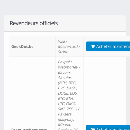
Revendeurs officiels
Visa /
Acheter mainten
GeekDot.be
Mastercard /
Stripe
Paypal /
Webmoney /
Bitcoin,
Altcoins
(BCH, BTG,
CVC, DASH,
DOGE, EOS,
ETC, ETH,
LTC, OMG,
SNT, ZEC…) /
Paysera
(Easypay,
Mbank,
Acheter mainten
PremiumKeys.com
Przelewy24,