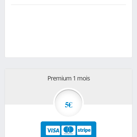
Premium 1 mois
5€