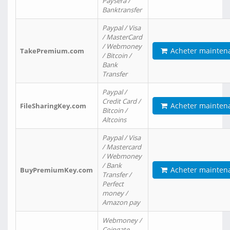
Paysera /
Banktransfer
Paypal / Visa
/ MasterCard
/ Webmoney
Acheter mainten
TakePremium.com
/ Bitcoin /
Bank
Transfer
Paypal /
Credit Card /
Acheter mainten
FileSharingKey.com
Bitcoin /
Altcoins
Paypal / Visa
/ Mastercard
/ Webmoney
/ Bank
Acheter mainten
BuyPremiumKey.com
Transfer /
Perfect
money /
Amazon pay
Webmoney /
Coingate