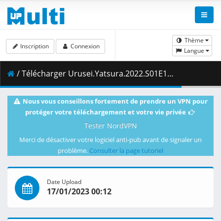
Thème
Inscription
Connexion
Langue
/ Télécharger Urusei.Yatsura.2022.S01E13.1080p.AMZN.WEB-DL.DDP2.0.H.264-VARYG.mkv.002 ( 400.67 MB )
Nous vous conseillons fortement de prendre un VPN pour
protéger votre téléchargement et votre vie privée
Tester NordVPN
Merci de désactiver votre logiciel anti-pub avant de signaler un
problème.
Consulter la page tutoriel
Date Upload
17/01/2023 00:12