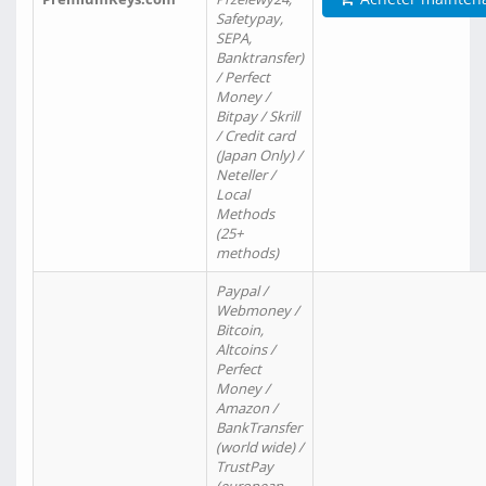
Safetypay,
SEPA,
Banktransfer)
/ Perfect
Money /
Bitpay / Skrill
/ Credit card
(Japan Only) /
Neteller /
Local
Methods
(25+
methods)
Paypal /
Webmoney /
Bitcoin,
Altcoins /
Perfect
Money /
Amazon /
BankTransfer
(world wide) /
TrustPay