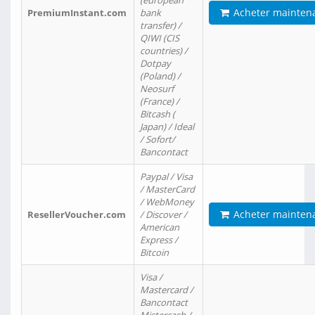
(european
Acheter mainten
PremiumInstant.com
bank
transfer) /
QIWI (CIS
countries) /
Dotpay
(Poland) /
Neosurf
(France) /
Bitcash (
Japan) / Ideal
/ Sofort/
Bancontact
Paypal / Visa
/ MasterCard
/ WebMoney
Acheter mainten
ResellerVoucher.com
/ Discover /
American
Express /
Bitcoin
Visa /
Mastercard /
Bancontact