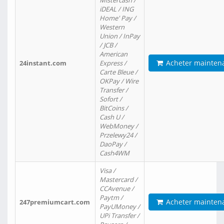
Mistercash /
iDEAL / ING
Home' Pay /
Western
Union / InPay
/ JCB /
American
Acheter mainten
24instant.com
Express /
Carte Bleue /
OKPay / Wire
Transfer /
Sofort /
BitCoins /
Cash U /
WebMoney /
Przelewy24 /
DaoPay /
Cash4WM
Visa /
Mastercard /
CCAvenue /
Paytm /
Acheter mainten
247premiumcart.com
PayUMoney /
UPi Transfer /