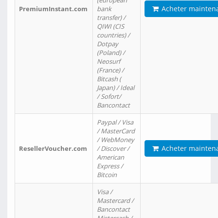
(european
Acheter mainten
PremiumInstant.com
bank
transfer) /
QIWI (CIS
countries) /
Dotpay
(Poland) /
Neosurf
(France) /
Bitcash (
Japan) / Ideal
/ Sofort/
Bancontact
Paypal / Visa
/ MasterCard
/ WebMoney
Acheter mainten
ResellerVoucher.com
/ Discover /
American
Express /
Bitcoin
Visa /
Mastercard /
Bancontact