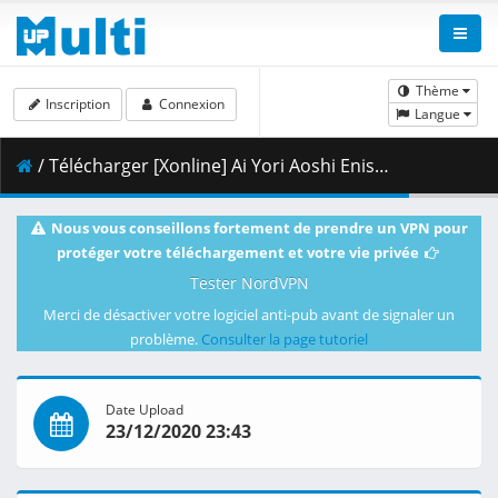
Thème
Inscription
Connexion
Langue
/ Télécharger [Xonline] Ai Yori Aoshi Enishi - 04 (BD 1080p HEVC AC3 FLAC) [794FCD6B].mkv.001 ( 313.98 MB )
Nous vous conseillons fortement de prendre un VPN pour
protéger votre téléchargement et votre vie privée
Tester NordVPN
Merci de désactiver votre logiciel anti-pub avant de signaler un
problème.
Consulter la page tutoriel
Date Upload
23/12/2020 23:43