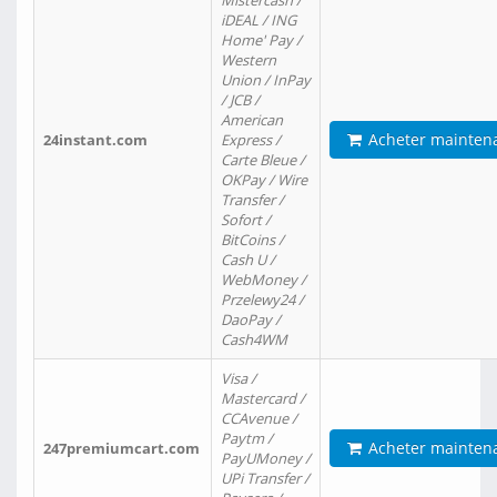
Mistercash /
iDEAL / ING
Home' Pay /
Western
Union / InPay
/ JCB /
American
Acheter mainten
24instant.com
Express /
Carte Bleue /
OKPay / Wire
Transfer /
Sofort /
BitCoins /
Cash U /
WebMoney /
Przelewy24 /
DaoPay /
Cash4WM
Visa /
Mastercard /
CCAvenue /
Paytm /
Acheter mainten
247premiumcart.com
PayUMoney /
UPi Transfer /