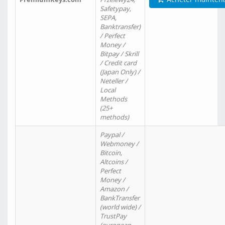
Safetypay,
SEPA,
Banktransfer)
/ Perfect
Money /
Bitpay / Skrill
/ Credit card
(Japan Only) /
Neteller /
Local
Methods
(25+
methods)
Paypal /
Webmoney /
Bitcoin,
Altcoins /
Perfect
Money /
Amazon /
BankTransfer
(world wide) /
TrustPay