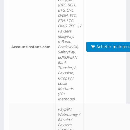
(BTC, BCH,
BTG, CVC,
DASH, ETC,
ETH, LTC,
OMG, ZEC…) /
Paysera
(EasyPay,
mBank,
Acheter mainten
AccountInstant.com
Przelewy24,
SafetyPay,
EUROPEAN
Bank
Transfer) /
Payssion,
Giropay /
Local
Methods
(20+
Methods)
Paypal /
Webmoney /
Bitcoin /
Paysera