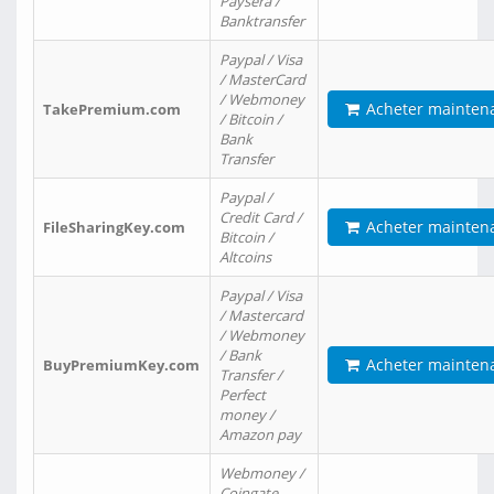
Paysera /
Banktransfer
Paypal / Visa
/ MasterCard
/ Webmoney
Acheter mainten
TakePremium.com
/ Bitcoin /
Bank
Transfer
Paypal /
Credit Card /
Acheter mainten
FileSharingKey.com
Bitcoin /
Altcoins
Paypal / Visa
/ Mastercard
/ Webmoney
/ Bank
Acheter mainten
BuyPremiumKey.com
Transfer /
Perfect
money /
Amazon pay
Webmoney /
Coingate