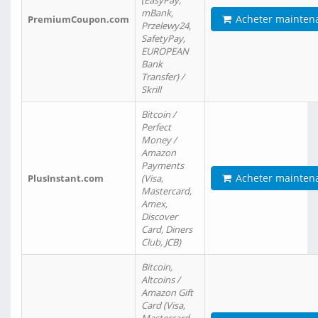
(EasyPay,
mBank,
Acheter mainten
PremiumCoupon.com
Przelewy24,
SafetyPay,
EUROPEAN
Bank
Transfer) /
Skrill
Bitcoin /
Perfect
Money /
Amazon
Payments
Acheter mainten
PlusInstant.com
(Visa,
Mastercard,
Amex,
Discover
Card, Diners
Club, JCB)
Bitcoin,
Altcoins /
Amazon Gift
Card (Visa,