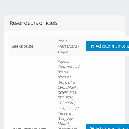
Revendeurs officiels
Visa /
Acheter mainten
GeekDot.be
Mastercard /
Stripe
Paypal /
Webmoney /
Bitcoin,
Altcoins
(BCH, BTG,
CVC, DASH,
DOGE, EOS,
ETC, ETH,
LTC, OMG,
SNT, ZEC…) /
Paysera
(Easypay,
Mbank,
Acheter mainten
PremiumKeys.com
Przelewy24,