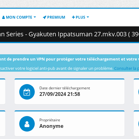
MON COMPTE
PREMIUM
PLUS
an Series - Gyakuten Ippatsuman 27.mkv.003 ( 39
nt de prendre un VPN pour protéger votre téléchargement et votre 
sactiver votre logiciel anti-pub avant de signaler un problème.
Consulter la 
Date dernier téléchargement
27/09/2024 21:58
Propriétaire
Anonyme