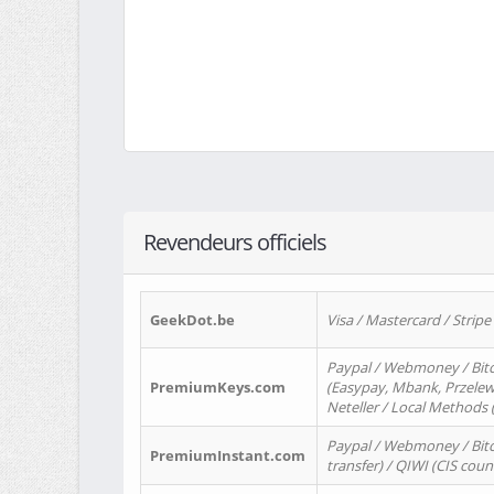
Revendeurs officiels
GeekDot.be
Visa / Mastercard / Stripe
Paypal / Webmoney / Bitc
PremiumKeys.com
(Easypay, Mbank, Przelewy2
Neteller / Local Methods
Paypal / Webmoney / Bitc
PremiumInstant.com
transfer) / QIWI (CIS coun