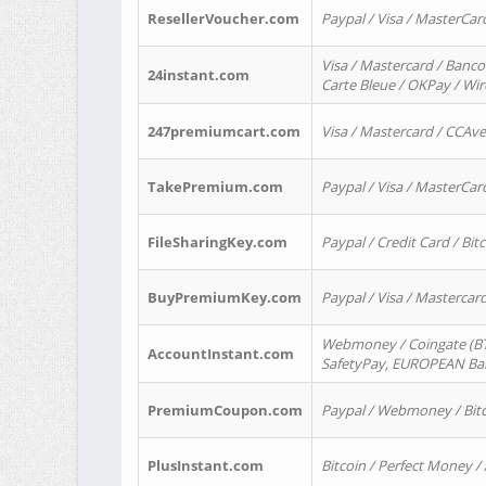
ResellerVoucher.com
Paypal / Visa / MasterCar
Visa / Mastercard / Banco
24instant.com
Carte Bleue / OKPay / Wi
247premiumcart.com
Visa / Mastercard / CCAv
TakePremium.com
Paypal / Visa / MasterCar
FileSharingKey.com
Paypal / Credit Card / Bitc
BuyPremiumKey.com
Paypal / Visa / Masterca
Webmoney / Coingate (BTC
AccountInstant.com
SafetyPay, EUROPEAN Bank
PremiumCoupon.com
Paypal / Webmoney / Bitc
PlusInstant.com
Bitcoin / Perfect Money /