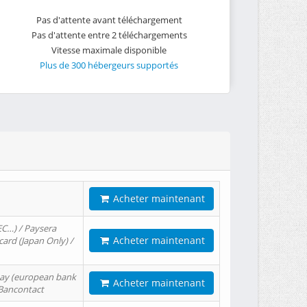
Pas d'attente avant téléchargement
Pas d'attente entre 2 téléchargements
Vitesse maximale disponible
Plus de 300 hébergeurs supportés
Acheter maintenant
EC…) / Paysera
Acheter maintenant
card (Japan Only) /
tPay (european bank
Acheter maintenant
/ Bancontact