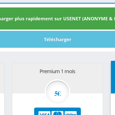
arger plus rapidement sur USENET (ANONYME & I
Télécharger
Premium 1 mois
5€