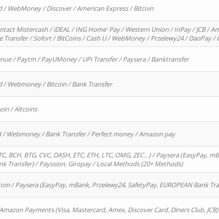
d / WebMoney / Discover / American Express / Bitcoin
ntact Mistercash / iDEAL / ING Home' Pay / Western Union / InPay / JCB / Am
re Transfer / Sofort / BitCoins / Cash U / WebMoney / Przelewy24 / DaoPay 
enue / Paytm / PayUMoney / UPi Transfer / Paysera / Banktransfer
d / Webmoney / Bitcoin / Bank Transfer
oin / Altcoins
rd / Webmoney / Bank Transfer / Perfect money / Amazon pay
, BCH, BTG, CVC, DASH, ETC, ETH, LTC, OMG, ZEC…) / Paysera (EasyPay, mB
 Transfer) / Payssion, Giropay / Local Methods (20+ Methods)
oin / Paysera (EasyPay, mBank, Przelewy24, SafetyPay, EUROPEAN Bank Transf
 Amazon Payments (Visa, Mastercard, Amex, Discover Card, Diners Club, JCB)