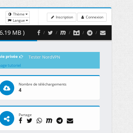
Thème
Inscription
Connexion
Langue
6.19 MB )
vie privée
Tester NordVPN
page tutoriel
Nombre de téléchargements
4
Partage