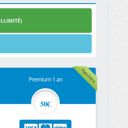
LLIMITÉ)
Populaire
Premium 1 an
50€