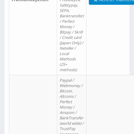
Safetypay,
SEPA,
Banktransfer)
/ Perfect
Money /
Bitpay / Skrill
/ Credit card
(Japan Only) /
Neteller /
Local
Methods
(25+
methods)
Paypal /
Webmoney /
Bitcoin,
Altcoins /
Perfect
Money /
Amazon /
BankTransfer
(world wide) /
TrustPay