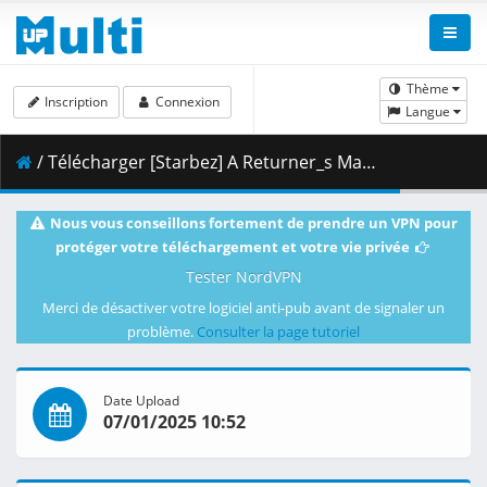
Thème
Inscription
Connexion
Langue
/ Télécharger [Starbez] A Returner_s Magic Should Be Special - S01E06 [BD 1080p x265 10bit FLAC-AAC][21D0E239].mkv.003 ( 394.21 MB )
Nous vous conseillons fortement de prendre un VPN pour
protéger votre téléchargement et votre vie privée
Tester NordVPN
Merci de désactiver votre logiciel anti-pub avant de signaler un
problème.
Consulter la page tutoriel
Date Upload
07/01/2025 10:52