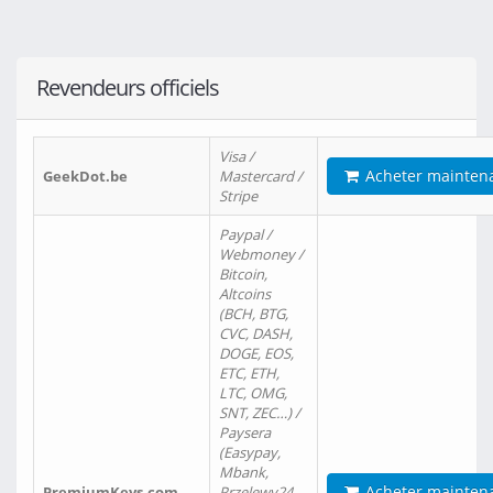
Revendeurs officiels
Visa /
Acheter mainten
GeekDot.be
Mastercard /
Stripe
Paypal /
Webmoney /
Bitcoin,
Altcoins
(BCH, BTG,
CVC, DASH,
DOGE, EOS,
ETC, ETH,
LTC, OMG,
SNT, ZEC…) /
Paysera
(Easypay,
Mbank,
Acheter mainten
PremiumKeys.com
Przelewy24,