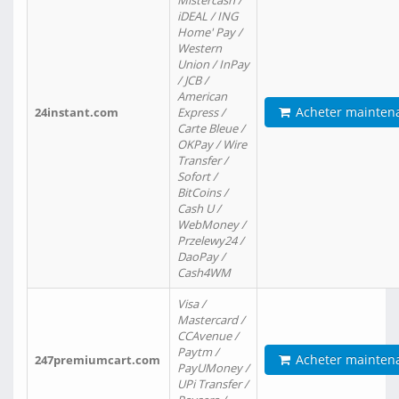
Mistercash /
iDEAL / ING
Home' Pay /
Western
Union / InPay
/ JCB /
American
Acheter mainten
24instant.com
Express /
Carte Bleue /
OKPay / Wire
Transfer /
Sofort /
BitCoins /
Cash U /
WebMoney /
Przelewy24 /
DaoPay /
Cash4WM
Visa /
Mastercard /
CCAvenue /
Paytm /
Acheter mainten
247premiumcart.com
PayUMoney /
UPi Transfer /