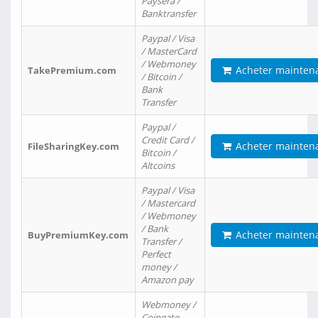
Paysera /
Banktransfer
Paypal / Visa
/ MasterCard
/ Webmoney
Acheter mainten
TakePremium.com
/ Bitcoin /
Bank
Transfer
Paypal /
Credit Card /
Acheter mainten
FileSharingKey.com
Bitcoin /
Altcoins
Paypal / Visa
/ Mastercard
/ Webmoney
/ Bank
Acheter mainten
BuyPremiumKey.com
Transfer /
Perfect
money /
Amazon pay
Webmoney /
Coingate