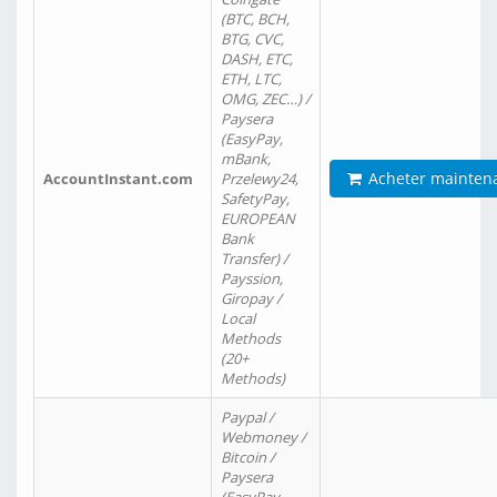
(BTC, BCH,
BTG, CVC,
DASH, ETC,
ETH, LTC,
OMG, ZEC…) /
Paysera
(EasyPay,
mBank,
Acheter mainten
AccountInstant.com
Przelewy24,
SafetyPay,
EUROPEAN
Bank
Transfer) /
Payssion,
Giropay /
Local
Methods
(20+
Methods)
Paypal /
Webmoney /
Bitcoin /
Paysera