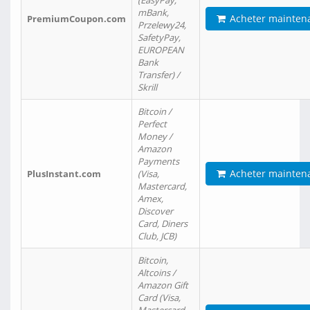
(EasyPay,
mBank,
Acheter mainten
PremiumCoupon.com
Przelewy24,
SafetyPay,
EUROPEAN
Bank
Transfer) /
Skrill
Bitcoin /
Perfect
Money /
Amazon
Payments
Acheter mainten
PlusInstant.com
(Visa,
Mastercard,
Amex,
Discover
Card, Diners
Club, JCB)
Bitcoin,
Altcoins /
Amazon Gift
Card (Visa,